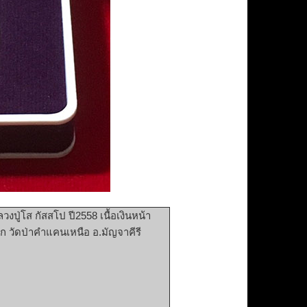
งปู่โส กัสสโป ปี2558 เนื้อเงินหน้า
 วัดป่าคำแคนเหนือ อ.มัญจาคีรี