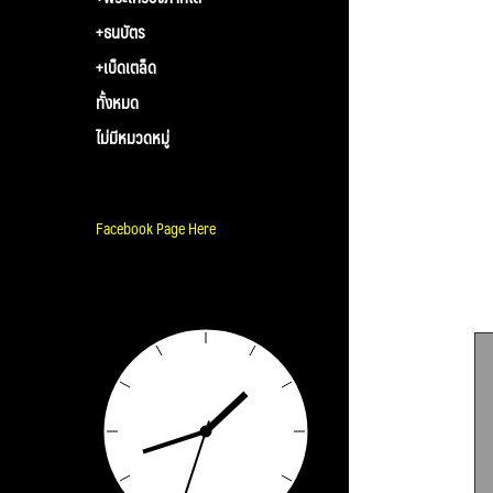
+ธนบัตร
+เบ็ดเตล็ด
ทั้งหมด
ไม่มีหมวดหมู่
Facebook Page Here