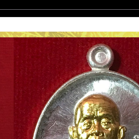
โส
กัสส
โป
ปี2558
เนื้อ
เงิน
หน้า
ทองคำ
พร้อม
กล่อง
เดิม
สวย
มาก
หา
ยาก
วัด
ป่า
คำ