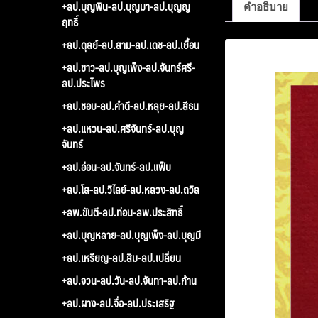
+ลป.บุญพิน-ลป.บุญมา-ลป.บุญญ
คำอธิบาย
ฤทธิ์
+ลป.ดุลย์-ลป.สาม-ลป.เดช-ลป.เยื้อน
คำอธิบาย
+ลป.ขาว-ลป.บุญเพ็ง-ลป.จันทร์ศรี-
ลป.ประไพร
+ลป.ชอบ-ลป.คำดี-ลป.หลุย-ลป.สีธน
+ลป.แหวน-ลป.ศรีจันทร์-ลป.บุญ
จันทร์
+ลป.อ่อน-ลป.จันทร์-ลป.แฟ็บ
+ลป.โส-ลป.วิไลย์-ลป.หลวง-ลป.ถวิล
+ลพ.ขันตี-ลป.ท่อน-ลพ.ประสิทธิ์
+ลป.บุญหลาย-ลป.บุญเพ็ง-ลป.บุญมี
+ลป.เหรียญ-ลป.สิม-ลป.เปลี่ยน
+ลป.จวน-ลป.วัน-ลป.จันทา-ลป.ก้าน
+ลป.ผาง-ลป.จื่อ-ลป.ประเสริฐ