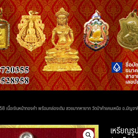
2558 เนื้อเงินหน้าทองคำ พร้อมกล่องเดิม สวยมากหายาก วัดป่าคำแคนเหนือ อ.มัญจาค
เหรียญรูป