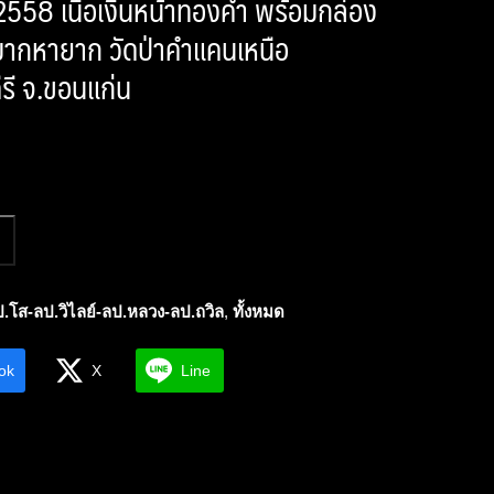
ี2558 เนื้อเงินหน้าทองคำ พร้อมกล่อง
มากหายาก วัดป่าคำแคนเหนือ
รี จ.ขอนแก่น
.โส-ลป.วิไลย์-ลป.หลวง-ลป.ถวิล
,
ทั้งหมด
ok
X
Line