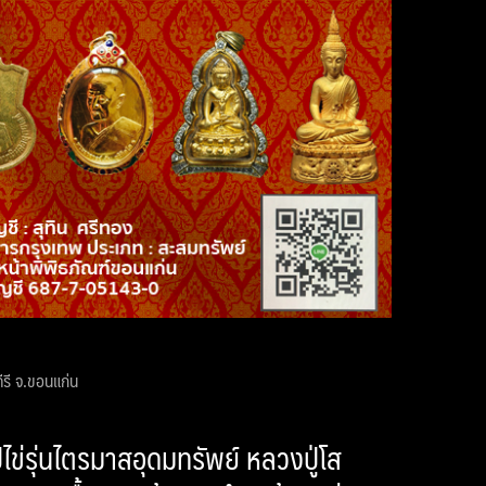
ีรี จ.ขอนแก่น
ไข่รุ่นไตรมาสอุดมทรัพย์ หลวงปู่โส