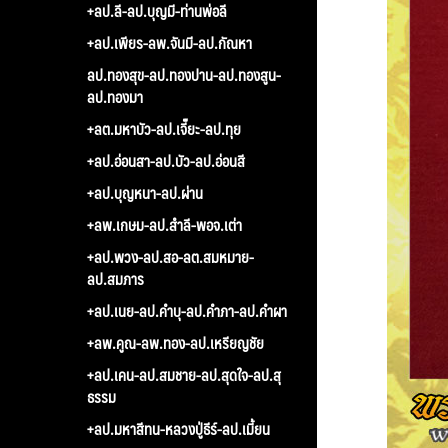
+ลป.ลี-ลป.บุญมี-ท่านพ่อลี
+ลป.เพียร-ลพ.จันมี-ลป.กัณหา
ลป.ทองสุข-ลป.ทองปาน-ลป.ทองสูน-
ลป.ทองมา
+ลต.มหาบัว-ลป.เจี๊ยะ-ลป.ทุย
+ลป.อ่อนสา-ลป.บัว-ลป.อ่อนสี
+ลป.บุญหนา-ลป.ผ่าน
+ลพ.เกษม-ลป.สำลี-พอจ.เต่า
+ลป.พวง-ลป.สอ-ลต.สมหมาย-
ลป.สมภาร
+ลป.เนย-ลป.คำบุ-ลป.คำภา-ลป.คำผา
+ลพ.คูณ-ลพ.ทอง-ลป.เหรียญชัย
+ลป.เคน-ลป.สมชาย-ลป.สุดใจ-ลป.สุ
ธรรม
+ลป.มหาสีทน-หลวงปู่ธีร์-ลป.เมี้ยน