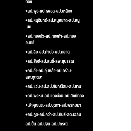
ตอง
+ลป.พุธ-ลป.หลอด-ลป.เหลือง
+ลป.หนูอินทร์-ลป.หนูหยาด-ลป.หนู
เมย
+ลป.ทองบัว-ลป.ทองคำ-ลป.ทอง
อินทร์
+ลป.ลือ-ลป.คำบ่อ-ลป.คลาด
+ลป.สังข์-ลป.สนธิ์-ลพ.สุบรรณ
+ลป.อ่ำ-ลป.อุ่นหล้า-ลป.อร่าม-
ลพ.อุตตมะ
+ลป.แว่น-ลป.ลป.จันทร์โสม-ลป.ขาน
+ลป.พรหม-ลป.แตงอ่อน-ลป.สิงห์ทอง
+เจ้าคุณนร.-ลป.บุดดา-ลป.พรหมมา
+ลป.กูด-ลป.กว่า-ลป.กินรี-ลต.เฉลิม
ลป.ปั่น-ลป.ปฐม-ลป.ปกรณ์