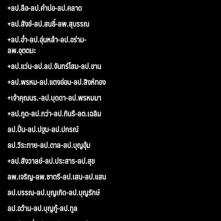
+ลป.ลือ-ลป.คำบ่อ-ลป.คลาด
+ลป.สังข์-ลป.สนธิ์-ลพ.สุบรรณ
+ลป.อ่ำ-ลป.อุ่นหล้า-ลป.อร่าม-
ลพ.อุตตมะ
+ลป.แว่น-ลป.ลป.จันทร์โสม-ลป.ขาน
+ลป.พรหม-ลป.แตงอ่อน-ลป.สิงห์ทอง
+เจ้าคุณนร.-ลป.บุดดา-ลป.พรหมมา
+ลป.กูด-ลป.กว่า-ลป.กินรี-ลต.เฉลิม
ลป.ปั่น-ลป.ปฐม-ลป.ปกรณ์
ลป.วีระทาย-ลป.ตาล-ลป.บุญอุ้ม
+ลป.สังวาลย์-ลป.ประสาร-ลป.สุข
ลพ.เจริญ-ลพ.ชาตรี-ลป.เสน-ลป.แสน
ลป.บรรณ-ลป.บุญเกิด-ลป.บุญรักษ์
ลป.อว้าน-ลป.บุญกู้-ลป.ทูล