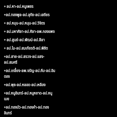
+ ลป.หา-ลป.หนูเพชร
+ลป.ทองพูล-ลป.อุทัย-ลป.เสถียร
+ ลป.หมุน-ลป.หนุน-ลป.วิจิตร
+ ลป.มหาศิลา-ลป.ศิลา-ลพ.กองแพง
+ ลป.สูนย์-ลป.พัฒน์-ลป.สีลา
+ ลป.ไม-ลป.สมเกียรติ-ลป.พิชิต
+ลป.สาย-ลป.สรวง-ลป.แสง-
ลป.สมศรี
+ลป.เกลี้ยง-ลพ.จรัญ-ลป.คีบ-ลป.อิน
ตอง
+ลป.พุธ-ลป.หลอด-ลป.เหลือง
+ลป.หนูอินทร์-ลป.หนูหยาด-ลป.หนู
เมย
+ลป.ทองบัว-ลป.ทองคำ-ลป.ทอง
อินทร์