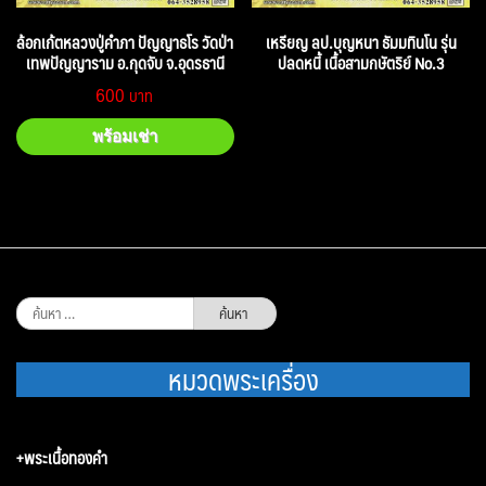
ล้อกเก้ตหลวงปู่คำภา ปัญญาธโร วัดป่า
เหรียญ ลป.บุญหนา ธัมมทินโน รุ่น
เทพปัญญาราม อ.กุดจับ จ.อุดรธานี
ปลดหนี้ เนื้อสามกษัตริย์ No.3
600
พร้อมเช่า
ค้นหา
สำหรับ:
หมวดพระเครื่อง
+พระเนื้อทองคำ