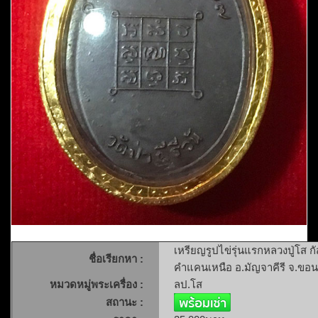
เหรียญรูปไข่รุ่นแรกหลวงปู่โส 
ชื่อเรียกหา :
คำแคนเหนือ อ.มัญจาคีรี จ.ขอน
หมวดหมู่พระเครื่อง :
ลป.โส
สถานะ :