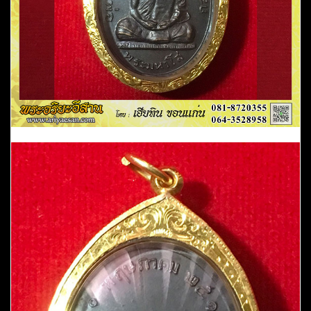
อ.มัญจาคีรี
จ.ขอนแก่น
สวย
สุดๆ
ชิ้น