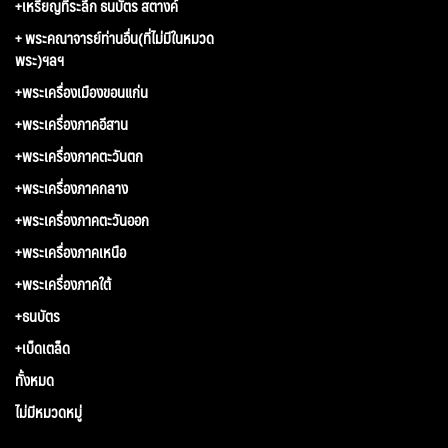
+เหรียญที่ระลึก ธนบัตร สตางค์
+ พระคณาจารย์ท่านอื่น(ที่ไม่มีในหมวด
พระ)ฯลฯ
+พระเครื่องเมืองขอนแก่น
+พระเครื่องภาคอีสาน
+พระเครื่องภาคตะวันตก
+พระเครื่องภาคกลาง
+พระเครื่องภาคตะวันออก
+พระเครื่องภาคเหนือ
+พระเครื่องภาคใต้
+ธนบัตร
+เบ็ดเตล็ด
ทั้งหมด
ไม่มีหมวดหมู่