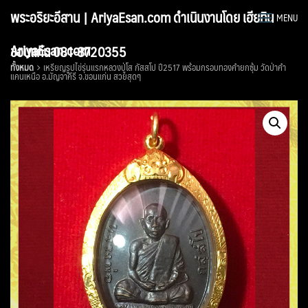
Skip
พระอริยะอีสาน | AriyaEsan.com ดำเนินงานโดย เฮียทิน
MENU
to
content
AriyaEsan.com
ขอนแก่น 081-8720355
ทั้งหมด
เหรียญรูปไข่รุ่นแรกหลวงปู่โส กัสสโป ปี2517 พร้อมกรอบทองคำยกซุ้ม วัดป่าคำ
แคนเหนือ อ.มัญจาคีรี จ.ขอนแก่น สวยสุดๆ