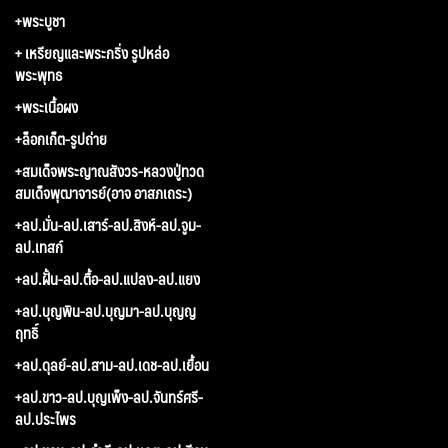
+พระบูชา
+ เหรียญและพระกริ่ง รูปหล่อ
พระพุทธ
+พระเนื้อผง
+ล็อกเก็ต-รูปถ่าย
+สมเด็จพระญาณสังวร-หลวงปู่ทวด
สมเด็จพุฒาจารย์(อาจ อาสภเถระ)
+ลป.มั่น-ลป.เสาร์-ลป.สิงห์-ลป.จูม-
ลป.เทสก์
+ลป.ฝั้น-ลป.ตื้อ-ลป.แปลง-ลป.แยง
+ลป.บุญพิน-ลป.บุญมา-ลป.บุญญ
ฤทธิ์
+ลป.ดุลย์-ลป.สาม-ลป.เดช-ลป.เยื้อน
+ลป.ขาว-ลป.บุญเพ็ง-ลป.จันทร์ศรี-
ลป.ประไพร