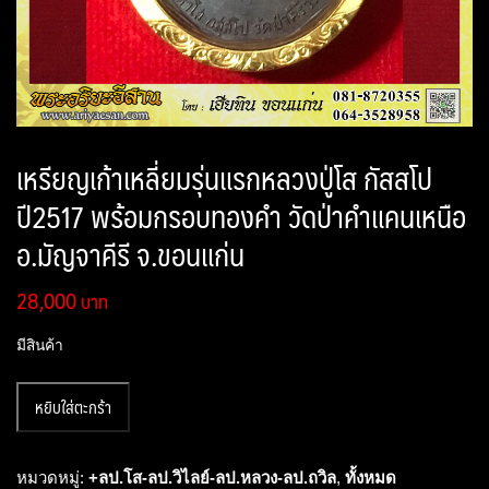
เหรียญเก้าเหลี่ยมรุ่นแรกหลวงปู่โส กัสสโป
ปี2517 พร้อมกรอบทองคำ วัดป่าคำแคนเหนือ
อ.มัญจาคีรี จ.ขอนแก่น
28,000
มีสินค้า
จำนวน
หยิบใส่ตะกร้า
เหรียญ
เก้า
เหลี่ยม
หมวดหมู่:
+ลป.โส-ลป.วิไลย์-ลป.หลวง-ลป.ถวิล
,
ทั้งหมด