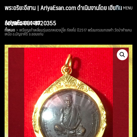
Skip
พระอริยะอีสาน | AriyaEsan.com ดำเนินงานโดย เฮียทิน
MENU
to
content
AriyaEsan.com
ขอนแก่น 081-8720355
ทั้งหมด
เหรียญเก้าเหลี่ยมรุ่นแรกหลวงปู่โส กัสสโป ปี2517 พร้อมกรอบทองคำ วัดป่าคำแคน
เหนือ อ.มัญจาคีรี จ.ขอนแก่น