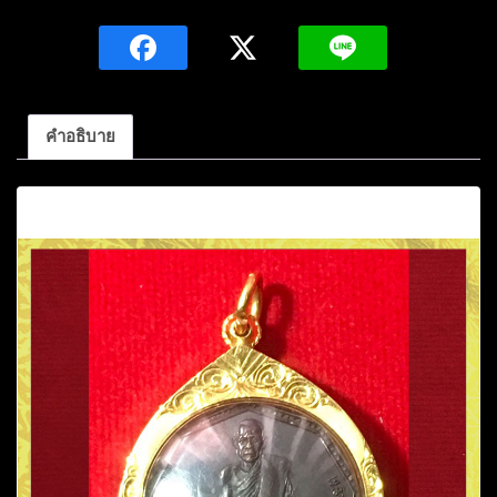
รุ่น
แรก
หล
วง
ปู่
คำอธิบาย
โส
กัสส
คำอธิบาย
โป
ปี2517
พร้อม
กรอบ
ทองคำ
วัด
ป่า
คำ
แคน
เหนือ
อ.มัญจาคีรี
จ.ขอนแก่น