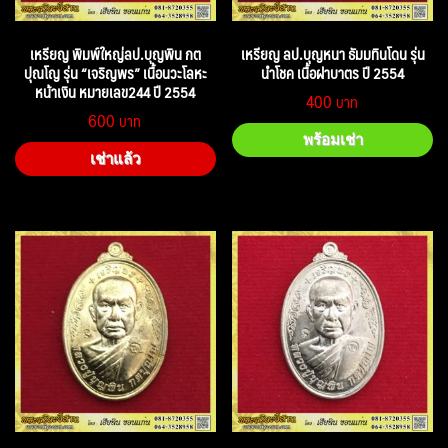
เหรียญ พิมพ์ใหญ่ลป.บุญพิน กต
เหรียญ ลป.บุญหนา ธัมมทินโดน รุ่น
ปุณโญ รุ่น “เจริญพร” เนื้อนวะโลหะ
นำโชค เนื้อฝาบาตร ปี 2554
หน้าเงิน หมายเลข244 ปี 2554
400
600
พร้อมเช่า
เช่าแล้ว