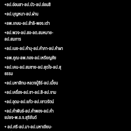
+ลป.อ่อนสา-ลป.บัว-ลป.อ่อนสี
+ลป.บุญหนา-ลป.ผ่าน
+ลพ.เกษม-ลป.สำลี-พอจ.เต่า
+ลป.พวง-ลป.สอ-ลต.สมหมาย-
ลป.สมภาร
+ลป.เนย-ลป.คำบุ-ลป.คำภา-ลป.คำผา
+ลพ.คูณ-ลพ.ทอง-ลป.เหรียญชัย
+ลป.เคน-ลป.สมชาย-ลป.สุดใจ-ลป.สุ
ธรรม
+ลป.มหาสีทน-หลวงปู่ธีร์-ลป.เมี้ยน
+ลป.เครื่อง-ลป.ชา-ลป.สี-ลป.จาม
+ลป.อุดม-ลป.แก้ว-ลป.เชาวรัตน์
+ลป.คำพันธ์-ลป.คำพอง-ลป.คำ
แปลง-พ.อ.จ.สุริยันต์
+ ลป.ศรี-ลป.มา-ลป.มหาเขียน-