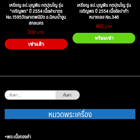
เหรียญ ลป.บุญพิน กตปุณโญ รุ่น
เหรียญ ลป.บุญพิน กตปุณโญ รุ่น
“เจริญพร” ปี 2554 เนื้อฝาบาตร
เจริญพร ปี 2554 เนื้ออัลปาก้า
No.1595วัดผาเทพนิมิต อ.นิคมน้ำอูน
หมายเลข No.346
สกลนคร
400
300
พร้อมเช่า
เช่าแล้ว
ค้นหา
สำหรับ:
หมวดพระเครื่อง
+พระเนื้อทองคำ