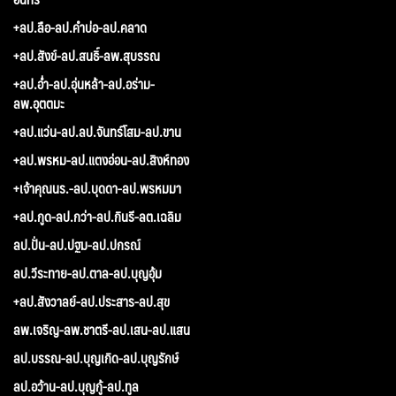
+ลป.ลือ-ลป.คำบ่อ-ลป.คลาด
+ลป.สังข์-ลป.สนธิ์-ลพ.สุบรรณ
+ลป.อ่ำ-ลป.อุ่นหล้า-ลป.อร่าม-
ลพ.อุตตมะ
+ลป.แว่น-ลป.ลป.จันทร์โสม-ลป.ขาน
+ลป.พรหม-ลป.แตงอ่อน-ลป.สิงห์ทอง
+เจ้าคุณนร.-ลป.บุดดา-ลป.พรหมมา
+ลป.กูด-ลป.กว่า-ลป.กินรี-ลต.เฉลิม
ลป.ปั่น-ลป.ปฐม-ลป.ปกรณ์
ลป.วีระทาย-ลป.ตาล-ลป.บุญอุ้ม
+ลป.สังวาลย์-ลป.ประสาร-ลป.สุข
ลพ.เจริญ-ลพ.ชาตรี-ลป.เสน-ลป.แสน
ลป.บรรณ-ลป.บุญเกิด-ลป.บุญรักษ์
ลป.อว้าน-ลป.บุญกู้-ลป.ทูล