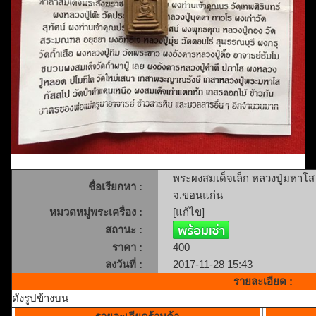
พระผงสมเด็จเล็ก หลวงปู่มหาโส 
ชื่อเรียกหา :
จ.ขอนแก่น
หมวดหมู่พระเครื่อง :
[แก้ไข]
สถานะ :
ราคา :
400
ลงวันที่ :
2017-11-28 15:43
รายละเอียด :
ดังรูปข้างบน