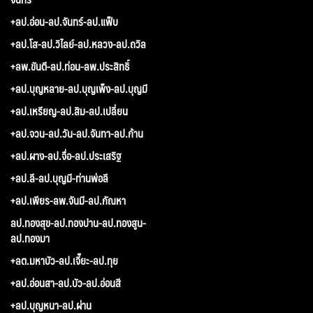
+ลป.อ่อน-ลป.จันทร์-ลป.แฟ็บ
+ลป.โส-ลป.วิไลย์-ลป.หลวง-ลป.ถวิล
+ลพ.ขันตี-ลป.ท่อน-ลพ.ประสิทธิ์
+ลป.บุญหลาย-ลป.บุญเพ็ง-ลป.บุญมี
+ลป.เหรียญ-ลป.สิม-ลป.เปลี่ยน
+ลป.จวน-ลป.วัน-ลป.จันทา-ลป.ก้าน
+ลป.ผาง-ลป.จื่อ-ลป.ประเสริฐ
+ลป.ลี-ลป.บุญมี-ท่านพ่อลี
+ลป.เพียร-ลพ.จันมี-ลป.กัณหา
ลป.ทองสุข-ลป.ทองปาน-ลป.ทองสูน-
ลป.ทองมา
+ลต.มหาบัว-ลป.เจี๊ยะ-ลป.ทุย
+ลป.อ่อนสา-ลป.บัว-ลป.อ่อนสี
+ลป.บุญหนา-ลป.ผ่าน