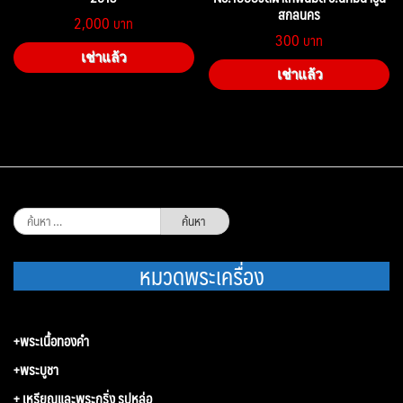
สกลนคร
2,000
300
เช่าแล้ว
เช่าแล้ว
ค้นหา
สำหรับ:
หมวดพระเครื่อง
+พระเนื้อทองคำ
+พระบูชา
+ เหรียญและพระกริ่ง รูปหล่อ