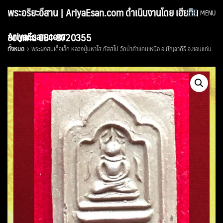
Skip
พระอริยะอีสาน | AriyaEsan.com ดำเนินงานโดย เฮียทิน
MENU
to
content
AriyaEsan.com
ขอนแก่น 081-8720355
ทั้งหมด
พระผงสมเด็จเล็ก หลวงปู่มหาโส กัสสโป วัดป่าคำแคนเหนือ อ.มัญจาคีรี จ.ขอนแก่น