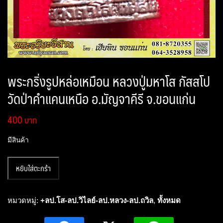
พระกริ่งรูปหล่อเหมือน หลวงปู่มหาโส กัสสโป
วัดป่าคำแคนเหนือ อ.มัญจาคีรี จ.ขอนแก่น
400
มีสินค้า
จำนวน
หยิบใส่ตะกร้า
พระ
กริ่ง
รูป
หมวดหมู่:
+ลป.โส-ลป.วิไลย์-ลป.หลวง-ลป.ถวิล
,
ทั้งหมด
หล่อ
เหมือน