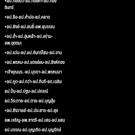
+ลป.ทองบัว-ลป.ทองคำ-ลป.ทอง
อินทร์
+ลป.ลือ-ลป.คำบ่อ-ลป.คลาด
+ลป.สังข์-ลป.สนธิ์-ลพ.สุบรรณ
+ลป.อ่ำ-ลป.อุ่นหล้า-ลป.อร่าม-
ลพ.อุตตมะ
+ลป.แว่น-ลป.ลป.จันทร์โสม-ลป.ขาน
+ลป.พรหม-ลป.แตงอ่อน-ลป.สิงห์ทอง
+เจ้าคุณนร.-ลป.บุดดา-ลป.พรหมมา
+ลป.กูด-ลป.กว่า-ลป.กินรี-ลต.เฉลิม
ลป.ปั่น-ลป.ปฐม-ลป.ปกรณ์
ลป.วีระทาย-ลป.ตาล-ลป.บุญอุ้ม
+ลป.สังวาลย์-ลป.ประสาร-ลป.สุข
ลพ.เจริญ-ลพ.ชาตรี-ลป.เสน-ลป.แสน
ลป.บรรณ-ลป.บุญเกิด-ลป.บุญรักษ์