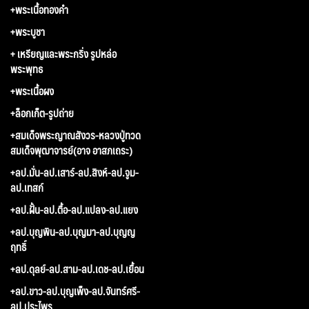
+พระเนื้อทองคำ
+พระบูชา
+ เหรียญและพระกริ่ง รูปหล่อ
พระพุทธ
+พระเนื้อผง
+ล็อกเก็ต-รูปถ่าย
+สมเด็จพระญาณสังวร-หลวงปู่ทวด
สมเด็จพุฒาจารย์(อาจ อาสภเถระ)
+ลป.มั่น-ลป.เสาร์-ลป.สิงห์-ลป.จูม-
ลป.เทสก์
+ลป.ฝั้น-ลป.ตื้อ-ลป.แปลง-ลป.แยง
+ลป.บุญพิน-ลป.บุญมา-ลป.บุญญ
ฤทธิ์
+ลป.ดุลย์-ลป.สาม-ลป.เดช-ลป.เยื้อน
+ลป.ขาว-ลป.บุญเพ็ง-ลป.จันทร์ศรี-
ลป.ประไพร