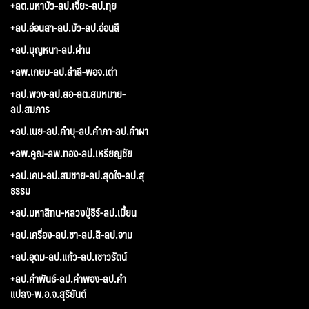
+ลต.มหาบัว-ลป.เจี๊ยะ-ลป.ทุย
+ลป.อ่อนสา-ลป.บัว-ลป.อ่อนสี
+ลป.บุญหนา-ลป.ผ่าน
+ลพ.เกษม-ลป.สำลี-พอจ.เต่า
+ลป.พวง-ลป.สอ-ลต.สมหมาย-
ลป.สมภาร
+ลป.เนย-ลป.คำบุ-ลป.คำภา-ลป.คำผา
+ลพ.คูณ-ลพ.ทอง-ลป.เหรียญชัย
+ลป.เคน-ลป.สมชาย-ลป.สุดใจ-ลป.สุ
ธรรม
+ลป.มหาสีทน-หลวงปู่ธีร์-ลป.เมี้ยน
+ลป.เครื่อง-ลป.ชา-ลป.สี-ลป.จาม
+ลป.อุดม-ลป.แก้ว-ลป.เชาวรัตน์
+ลป.คำพันธ์-ลป.คำพอง-ลป.คำ
แปลง-พ.อ.จ.สุริยันต์