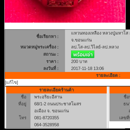
แหวนทองเหลือง หลวงปู่มหาโส ก
ชื่อเรียกหา :
จ.ขอนแก่น
หมวดหมู่พระเครื่อง :
ลป.โส-ลป.วิไลย์-ลป.หลวง
สถานะ :
ราคา :
200 บาท
ลงวันที่ :
2017-11-18 13:06
รายละเอียด :
[แก้ไข]
รายละเอียดร้านค้า
ชื่อ
พระอริยะอีสาน
ชื่
ที่อยู่
68/1-2 ถนนประชาสโมสร
ธน
อเมือง จ. ขอนแก่น
โทร
081-8720355
เลขที่
064-3528958