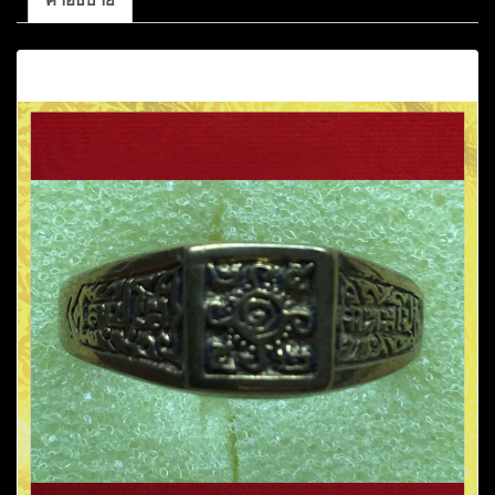
คำอธิบาย