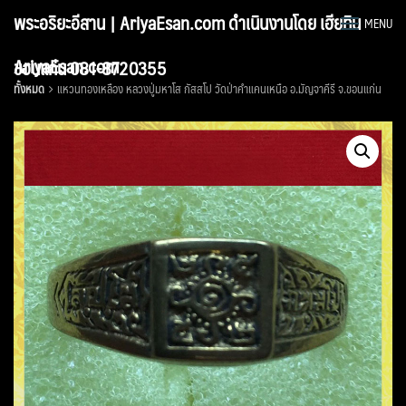
Skip
พระอริยะอีสาน | AriyaEsan.com ดำเนินงานโดย เฮียทิน
MENU
to
content
AriyaEsan.com
ขอนแก่น 081-8720355
ทั้งหมด
แหวนทองเหลือง หลวงปู่มหาโส กัสสโป วัดป่าคำแคนเหนือ อ.มัญจาคีรี จ.ขอนแก่น