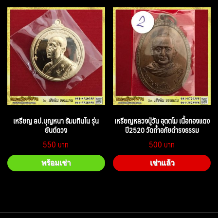
เหรียญ ลป.บุญหนา ธัมมทินโน รุ่น
เหรียญหลวงปู่วัน อุตตโม เนื้อทองแดง
ยันต์ดวง
ปี2520 วัดถ้ำอภัยดำรงธรรม
550
500
พร้อมเช่า
เช่าแล้ว