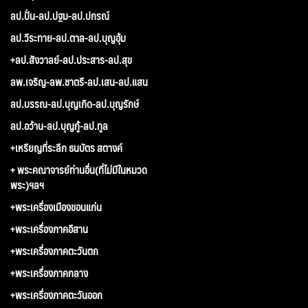
ลป.ปั่น-ลป.ปฐม-ลป.ปกรณ์
ลป.วีระทาย-ลป.ตาล-ลป.บุญอุ้ม
+ลป.สังวาลย์-ลป.ประสาร-ลป.สุข
ลพ.เจริญ-ลพ.ชาตรี-ลป.เสน-ลป.แสน
ลป.บรรณ-ลป.บุญเกิด-ลป.บุญรักษ์
ลป.อว้าน-ลป.บุญกู้-ลป.ทูล
+เหรียญที่ระลึก ธนบัตร สตางค์
+ พระคณาจารย์ท่านอื่น(ที่ไม่มีในหมวด
พระ)ฯลฯ
+พระเครื่องเมืองขอนแก่น
+พระเครื่องภาคอีสาน
+พระเครื่องภาคตะวันตก
+พระเครื่องภาคกลาง
+พระเครื่องภาคตะวันออก