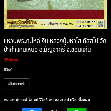
แหวนพระกะไหล่เงิน หลวงปู่มหาโส กัสสโป วัด
ป่าคำแคนเหนือ อ.มัญจาคีรี จ.ขอนแก่น
250
มีสินค้า
จำนวน
หยิบใส่ตะกร้า
แหวน
พระ
กะไหล่
หมวดหมู่:
+ลป.โส-ลป.วิไลย์-ลป.หลวง-ลป.ถวิล
,
ทั้งหมด
เงิน
หลวง