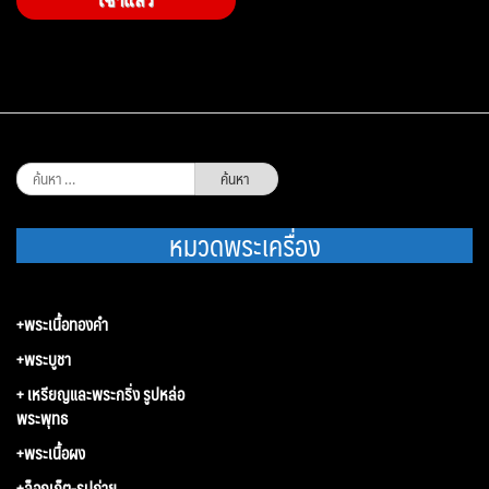
เช่าแล้ว
ค้นหา
สำหรับ:
หมวดพระเครื่อง
+พระเนื้อทองคำ
+พระบูชา
+ เหรียญและพระกริ่ง รูปหล่อ
พระพุทธ
+พระเนื้อผง
+ล็อกเก็ต-รูปถ่าย