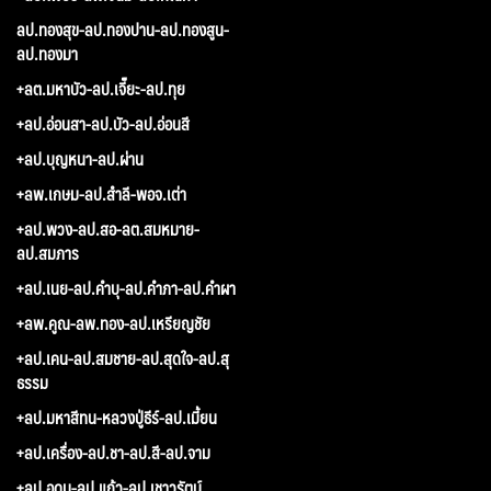
ลป.ทองสุข-ลป.ทองปาน-ลป.ทองสูน-
ลป.ทองมา
+ลต.มหาบัว-ลป.เจี๊ยะ-ลป.ทุย
+ลป.อ่อนสา-ลป.บัว-ลป.อ่อนสี
+ลป.บุญหนา-ลป.ผ่าน
+ลพ.เกษม-ลป.สำลี-พอจ.เต่า
+ลป.พวง-ลป.สอ-ลต.สมหมาย-
ลป.สมภาร
+ลป.เนย-ลป.คำบุ-ลป.คำภา-ลป.คำผา
+ลพ.คูณ-ลพ.ทอง-ลป.เหรียญชัย
+ลป.เคน-ลป.สมชาย-ลป.สุดใจ-ลป.สุ
ธรรม
+ลป.มหาสีทน-หลวงปู่ธีร์-ลป.เมี้ยน
+ลป.เครื่อง-ลป.ชา-ลป.สี-ลป.จาม
+ลป.อุดม-ลป.แก้ว-ลป.เชาวรัตน์