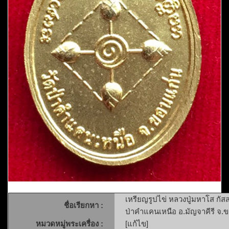
เหรียญรูปไข่ หลวงปู่มหาโส กัสส
ชื่อเรียกหา :
ป่าคำแคนเหนือ อ.มัญจาคีรี จ.
หมวดหมู่พระเครื่อง :
[แก้ไข]