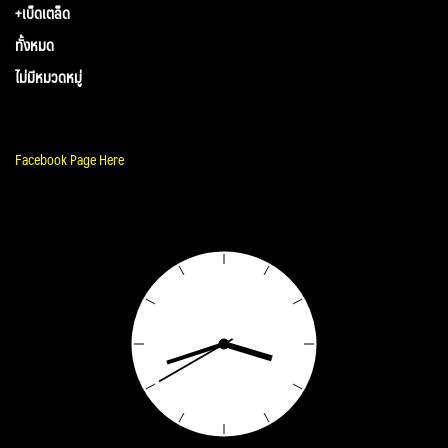
+เบ็ดเตล็ด
ทั้งหมด
ไม่มีหมวดหมู่
Facebook Page Here