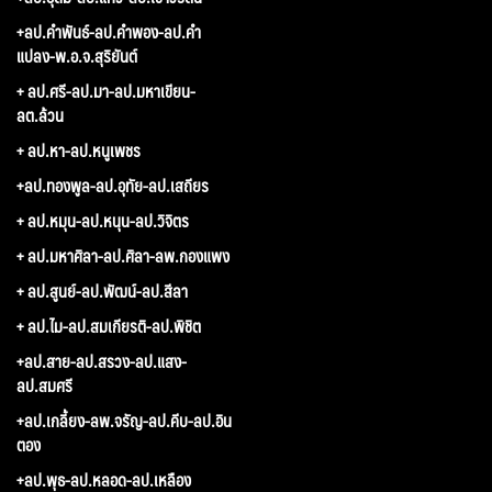
+ลป.คำพันธ์-ลป.คำพอง-ลป.คำ
แปลง-พ.อ.จ.สุริยันต์
+ ลป.ศรี-ลป.มา-ลป.มหาเขียน-
ลต.ล้วน
+ ลป.หา-ลป.หนูเพชร
+ลป.ทองพูล-ลป.อุทัย-ลป.เสถียร
+ ลป.หมุน-ลป.หนุน-ลป.วิจิตร
+ ลป.มหาศิลา-ลป.ศิลา-ลพ.กองแพง
+ ลป.สูนย์-ลป.พัฒน์-ลป.สีลา
+ ลป.ไม-ลป.สมเกียรติ-ลป.พิชิต
+ลป.สาย-ลป.สรวง-ลป.แสง-
ลป.สมศรี
+ลป.เกลี้ยง-ลพ.จรัญ-ลป.คีบ-ลป.อิน
ตอง
+ลป.พุธ-ลป.หลอด-ลป.เหลือง