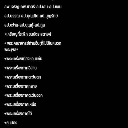
ลพ.เจริญ-ลพ.ชาตรี-ลป.เสน-ลป.แสน
ลป.บรรณ-ลป.บุญเกิด-ลป.บุญรักษ์
ลป.อว้าน-ลป.บุญกู้-ลป.ทูล
+เหรียญที่ระลึก ธนบัตร สตางค์
+ พระคณาจารย์ท่านอื่น(ที่ไม่มีในหมวด
พระ)ฯลฯ
+พระเครื่องเมืองขอนแก่น
+พระเครื่องภาคอีสาน
+พระเครื่องภาคตะวันตก
+พระเครื่องภาคกลาง
+พระเครื่องภาคตะวันออก
+พระเครื่องภาคเหนือ
+พระเครื่องภาคใต้
+ธนบัตร