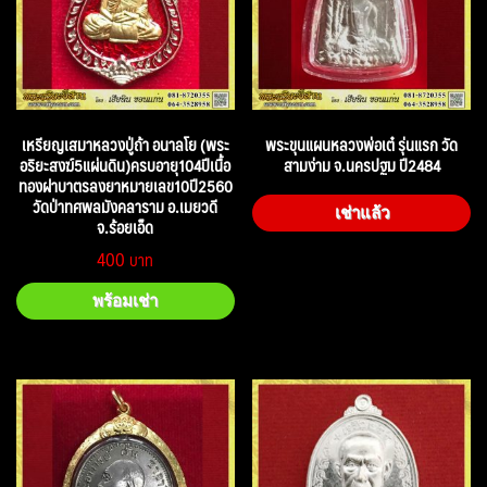
เหรียญเสมาหลวงปู่ถ้า อนาลโย (พระ
พระขุนแผนหลวงพ่อเต๋ รุ่นแรก วัด
อริยะสงฆ์5แผ่นดิน)ครบอายุ104ปีเนื้อ
สามง่าม จ.นครปฐม ปี2484
ทองฝาบาตรลงยาหมายเลข10ปี2560
วัดป่าทศพลมังคลาราม อ.เมยวดี
เช่าแล้ว
จ.ร้อยเอ็ด
400
พร้อมเช่า