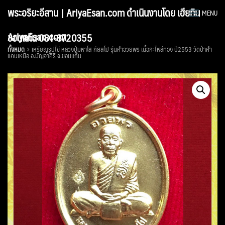
Skip
พระอริยะอีสาน | AriyaEsan.com ดำเนินงานโดย เฮียทิน
MENU
to
content
AriyaEsan.com
ขอนแก่น 081-8720355
ทั้งหมด
เหรียญรูปไข่ หลวงปู่มหาโส กัสสโป รุ่นคำอวยพร เนื้อกะไหล่ทอง ปี2553 วัดป่าคำ
แคนเหนือ อ.มัญจาคีรี จ.ขอนแก่น