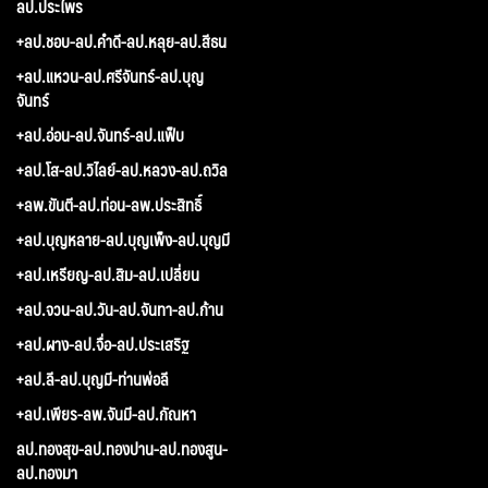
ลป.ประไพร
+ลป.ชอบ-ลป.คำดี-ลป.หลุย-ลป.สีธน
+ลป.แหวน-ลป.ศรีจันทร์-ลป.บุญ
จันทร์
+ลป.อ่อน-ลป.จันทร์-ลป.แฟ็บ
+ลป.โส-ลป.วิไลย์-ลป.หลวง-ลป.ถวิล
+ลพ.ขันตี-ลป.ท่อน-ลพ.ประสิทธิ์
+ลป.บุญหลาย-ลป.บุญเพ็ง-ลป.บุญมี
+ลป.เหรียญ-ลป.สิม-ลป.เปลี่ยน
+ลป.จวน-ลป.วัน-ลป.จันทา-ลป.ก้าน
+ลป.ผาง-ลป.จื่อ-ลป.ประเสริฐ
+ลป.ลี-ลป.บุญมี-ท่านพ่อลี
+ลป.เพียร-ลพ.จันมี-ลป.กัณหา
ลป.ทองสุข-ลป.ทองปาน-ลป.ทองสูน-
ลป.ทองมา