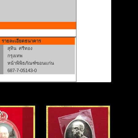
รายละเอียดธนาคาร
สุทิน ศรีทอง
กรุงเทพ
หน้าพิพิธภัณฑ์ขอนแก่น
687-7-05143-0