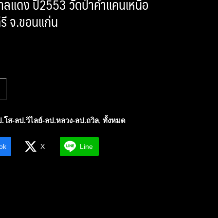
ำตาลแดง ปี2553 วัดป่าคำแคนเหนือ
รี จ.ขอนแก่น
.โส-ลป.วิไลย์-ลป.หลวง-ลป.ถวิล
,
ทั้งหมด
ok
X
Line