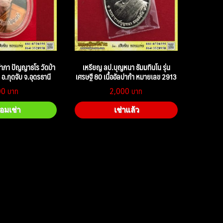
คำภา ปัญญาธโร วัดป่า
เหรียญ ลป.บุญหนา ธัมมทินโน รุ่น
.กุดจับ จ.อุดรธานี
เศรษฐี 80 เนื้ออัลปาก้า หมายเลข 2913
00
2,000
้อมเช่า
เช่าแล้ว