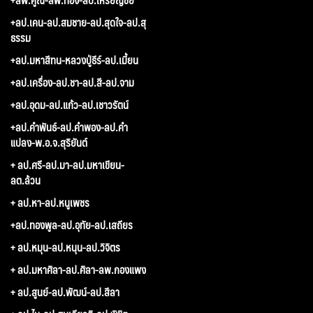
+ลป.เคน-ลป.สมชาย-ลป.สุดใจ-ลป.สุ
ธรรม
+ลป.มหาสีทน-หลวงปู่ธีร์-ลป.เมี้ยน
+ลป.เครื่อง-ลป.ชา-ลป.สี-ลป.จาม
+ลป.อุดม-ลป.แก้ว-ลป.เชาวรัตน์
+ลป.คำพันธ์-ลป.คำพอง-ลป.คำ
แปลง-พ.อ.จ.สุริยันต์
+ ลป.ศรี-ลป.มา-ลป.มหาเขียน-
ลต.ล้วน
+ ลป.หา-ลป.หนูเพชร
+ลป.ทองพูล-ลป.อุทัย-ลป.เสถียร
+ ลป.หมุน-ลป.หนุน-ลป.วิจิตร
+ ลป.มหาศิลา-ลป.ศิลา-ลพ.กองแพง
+ ลป.สูนย์-ลป.พัฒน์-ลป.สีลา