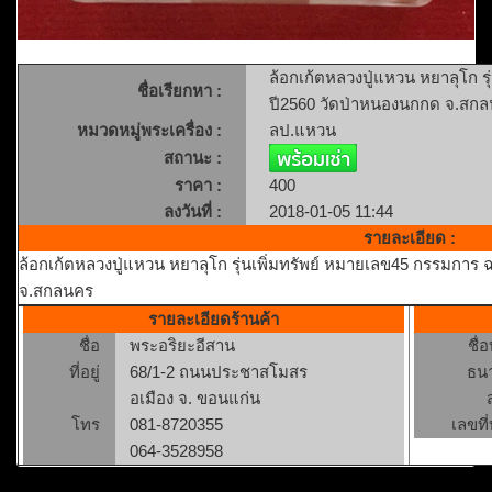
ล้อกเก้ตหลวงปู่แหวน หยาลุโก ร
ชื่อเรียกหา :
ปี2560 วัดป่าหนองนกกด จ.สก
หมวดหมู่พระเครื่อง :
ลป.แหวน
สถานะ :
ราคา :
400
ลงวันที่ :
2018-01-05 11:44
รายละเอียด :
ล้อกเก้ตหลวงปู่แหวน หยาลุโก รุ่นเพิ่มทรัพย์ หมายเลข45 กรรมการ
จ.สกลนคร
รายละเอียดร้านค้า
ชื่อ
พระอริยะอีสาน
ชื่
ที่อยู่
68/1-2 ถนนประชาสโมสร
ธน
อเมือง จ. ขอนแก่น
โทร
081-8720355
เลขที่
064-3528958