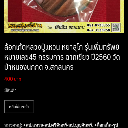
ล้อกเก้ตหลวงปู่แหวน หยาลุโก รุ่นเพิ่มทรัพย์
หมายเลข45 กรรมการ ฉากเขียว ปี2560 วัด
ป่าหนองนกกด จ.สกลนคร
400
มีสินค้า
จำนวน
หยิบใส่ตะกร้า
ล้อ
ก
เก้ต
หมวดหมู่:
+ลป.แหวน-ลป.ศรีจันทร์-ลป.บุญจันทร์
,
+ล็อกเก็ต-รูป