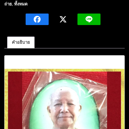
หลวง
ถ่าย
,
ทั้งหมด
ปู่
แหวน
ห
ยา
ลุโก
คำอธิบาย
รุ่น
เพิ่มทรัพย์
คำอธิบาย
หมายเลข45
กรรมการ
ฉาก
เขียว
ปี2560
วัด
ป่า
หนอง
นกกด
จ.สกลนคร
ชิ้น