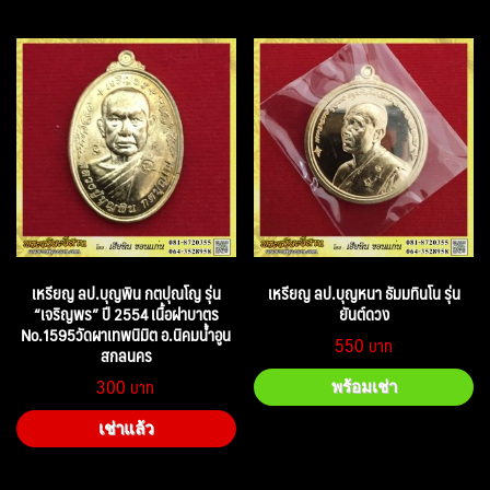
เหรียญ ลป.บุญพิน กตปุณโญ รุ่น
เหรียญ ลป.บุญหนา ธัมมทินโน รุ่น
“เจริญพร” ปี 2554 เนื้อฝาบาตร
ยันต์ดวง
No.1595วัดผาเทพนิมิต อ.นิคมน้ำอูน
550
สกลนคร
300
พร้อมเช่า
เช่าแล้ว