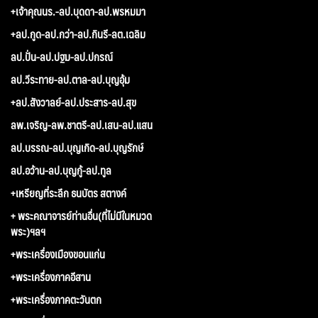
+เจ้าคุณนร.-ลป.บุดดา-ลป.พรหมมา
+ลป.กูด-ลป.กว่า-ลป.กินรี-ลต.เฉลิม
ลป.ปั่น-ลป.ปฐม-ลป.ปกรณ์
ลป.วีระทาย-ลป.ตาล-ลป.บุญอุ้ม
+ลป.สังวาลย์-ลป.ประสาร-ลป.สุข
ลพ.เจริญ-ลพ.ชาตรี-ลป.เสน-ลป.แสน
ลป.บรรณ-ลป.บุญเกิด-ลป.บุญรักษ์
ลป.อว้าน-ลป.บุญกู้-ลป.ทูล
+เหรียญที่ระลึก ธนบัตร สตางค์
+ พระคณาจารย์ท่านอื่น(ที่ไม่มีในหมวด
พระ)ฯลฯ
+พระเครื่องเมืองขอนแก่น
+พระเครื่องภาคอีสาน
+พระเครื่องภาคตะวันตก