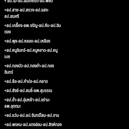
+ ลป.ไม-ลป.สมเกียรติ-ลป.พิชิต
+ลป.สาย-ลป.สรวง-ลป.แสง-
ลป.สมศรี
+ลป.เกลี้ยง-ลพ.จรัญ-ลป.คีบ-ลป.อิน
ตอง
+ลป.พุธ-ลป.หลอด-ลป.เหลือง
+ลป.หนูอินทร์-ลป.หนูหยาด-ลป.หนู
เมย
+ลป.ทองบัว-ลป.ทองคำ-ลป.ทอง
อินทร์
+ลป.ลือ-ลป.คำบ่อ-ลป.คลาด
+ลป.สังข์-ลป.สนธิ์-ลพ.สุบรรณ
+ลป.อ่ำ-ลป.อุ่นหล้า-ลป.อร่าม-
ลพ.อุตตมะ
+ลป.แว่น-ลป.ลป.จันทร์โสม-ลป.ขาน
+ลป.พรหม-ลป.แตงอ่อน-ลป.สิงห์ทอง