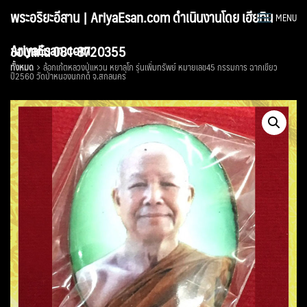
Skip
พระอริยะอีสาน | AriyaEsan.com ดำเนินงานโดย เฮียทิน
MENU
to
content
AriyaEsan.com
ขอนแก่น 081-8720355
ทั้งหมด
ล้อกเก้ตหลวงปู่แหวน หยาลุโก รุ่นเพิ่มทรัพย์ หมายเลข45 กรรมการ ฉากเขียว
ปี2560 วัดป่าหนองนกกด จ.สกลนคร