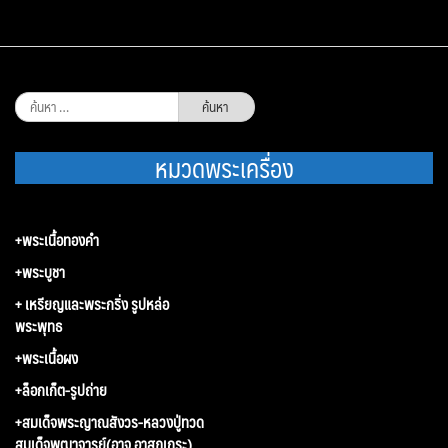
ค้นหา
สำหรับ:
หมวดพระเครื่อง
+พระเนื้อทองคำ
+พระบูชา
+ เหรียญและพระกริ่ง รูปหล่อ
พระพุทธ
+พระเนื้อผง
+ล็อกเก็ต-รูปถ่าย
+สมเด็จพระญาณสังวร-หลวงปู่ทวด
สมเด็จพุฒาจารย์(อาจ อาสภเถระ)