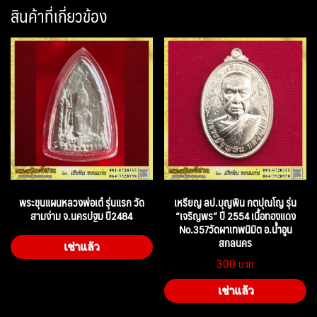
สินค้าที่เกี่ยวข้อง
พระขุนแผนหลวงพ่อเต๋ รุ่นแรก วัด
เหรียญ ลป.บุญพิน กตปุณโญ รุ่น
สามง่าม จ.นครปฐม ปี2484
“เจริญพร” ปี 2554 เนื้อทองแดง
No.357วัดผาเทพนิมิต อ.น้ำอูน
สกลนคร
เช่าแล้ว
300
เช่าแล้ว