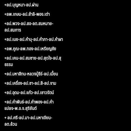
+ลป.บุญหนา-ลป.ผ่าน
+ลพ.เกษม-ลป.สำลี-พอจ.เต่า
+ลป.พวง-ลป.สอ-ลต.สมหมาย-
ลป.สมภาร
+ลป.เนย-ลป.คำบุ-ลป.คำภา-ลป.คำผา
+ลพ.คูณ-ลพ.ทอง-ลป.เหรียญชัย
+ลป.เคน-ลป.สมชาย-ลป.สุดใจ-ลป.สุ
ธรรม
+ลป.มหาสีทน-หลวงปู่ธีร์-ลป.เมี้ยน
+ลป.เครื่อง-ลป.ชา-ลป.สี-ลป.จาม
+ลป.อุดม-ลป.แก้ว-ลป.เชาวรัตน์
+ลป.คำพันธ์-ลป.คำพอง-ลป.คำ
แปลง-พ.อ.จ.สุริยันต์
+ ลป.ศรี-ลป.มา-ลป.มหาเขียน-
ลต.ล้วน