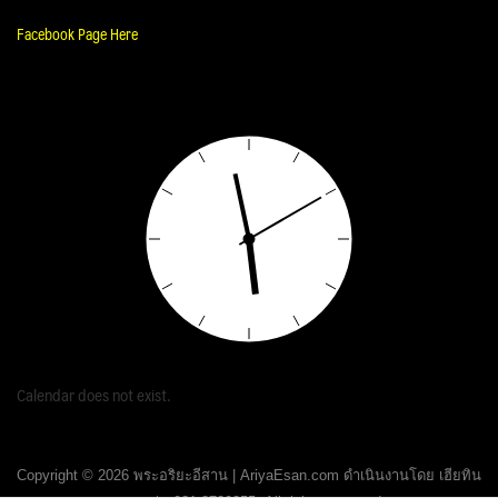
Facebook Page Here
Calendar does not exist.
Copyright © 2026 พระอริยะอีสาน | AriyaEsan.com ดำเนินงานโดย เฮียทิน