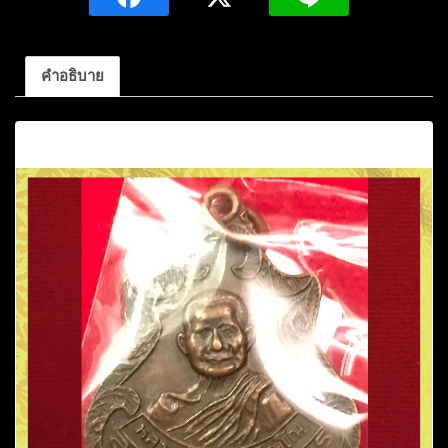
จิณโณ
เนื้อ
ทองแดง
คำอธิบาย
ปี2520
ชิ้น
คำอธิบาย