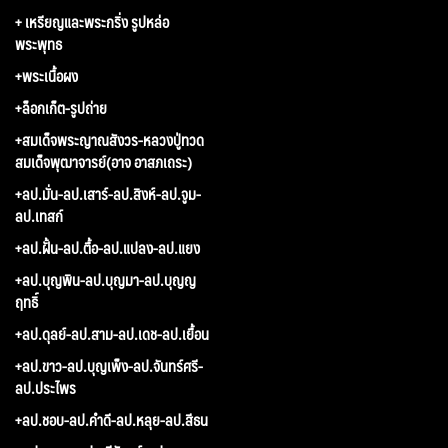
+ เหรียญและพระกริ่ง รูปหล่อ
พระพุทธ
+พระเนื้อผง
+ล็อกเก็ต-รูปถ่าย
+สมเด็จพระญาณสังวร-หลวงปู่ทวด
สมเด็จพุฒาจารย์(อาจ อาสภเถระ)
+ลป.มั่น-ลป.เสาร์-ลป.สิงห์-ลป.จูม-
ลป.เทสก์
+ลป.ฝั้น-ลป.ตื้อ-ลป.แปลง-ลป.แยง
+ลป.บุญพิน-ลป.บุญมา-ลป.บุญญ
ฤทธิ์
+ลป.ดุลย์-ลป.สาม-ลป.เดช-ลป.เยื้อน
+ลป.ขาว-ลป.บุญเพ็ง-ลป.จันทร์ศรี-
ลป.ประไพร
+ลป.ชอบ-ลป.คำดี-ลป.หลุย-ลป.สีธน