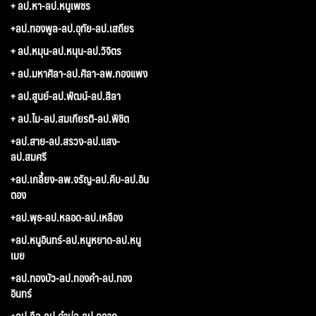
+ ลป.หา-ลป.หนูเพชร
+ลป.ทองพูล-ลป.อุทัย-ลป.เสถียร
+ ลป.หมุน-ลป.หนุน-ลป.วิจิตร
+ ลป.มหาศิลา-ลป.ศิลา-ลพ.กองแพง
+ ลป.สูนย์-ลป.พัฒน์-ลป.สีลา
+ ลป.ไม-ลป.สมเกียรติ-ลป.พิชิต
+ลป.สาย-ลป.สรวง-ลป.แสง-
ลป.สมศรี
+ลป.เกลี้ยง-ลพ.จรัญ-ลป.คีบ-ลป.อิน
ตอง
+ลป.พุธ-ลป.หลอด-ลป.เหลือง
+ลป.หนูอินทร์-ลป.หนูหยาด-ลป.หนู
เมย
+ลป.ทองบัว-ลป.ทองคำ-ลป.ทอง
อินทร์
+ลป.ลือ-ลป.คำบ่อ-ลป.คลาด