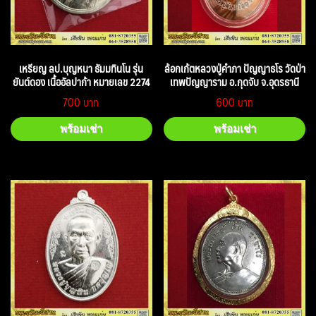
เหรียญ ลป.บุญหนา ธัมมทินโน รุ่น
ล้อกเก้ตหลวงปู่คำภา ปัญญาธโร วัดป่า
ยันต์ดอง เนื้ออัลปาก้า หมายเลข 2274
เทพปัญญาราม อ.กุดจับ จ.อุดรธานี
700
600
พร้อมเช่า
พร้อมเช่า