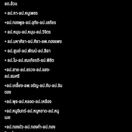
ลต.ล้วน
+ ลป.หา-ลป.หนูเพชร
+ลป.ทองพูล-ลป.อุทัย-ลป.เสถียร
+ ลป.หมุน-ลป.หนุน-ลป.วิจิตร
+ ลป.มหาศิลา-ลป.ศิลา-ลพ.กองแพง
+ ลป.สูนย์-ลป.พัฒน์-ลป.สีลา
+ ลป.ไม-ลป.สมเกียรติ-ลป.พิชิต
+ลป.สาย-ลป.สรวง-ลป.แสง-
ลป.สมศรี
+ลป.เกลี้ยง-ลพ.จรัญ-ลป.คีบ-ลป.อิน
ตอง
+ลป.พุธ-ลป.หลอด-ลป.เหลือง
+ลป.หนูอินทร์-ลป.หนูหยาด-ลป.หนู
เมย
+ลป.ทองบัว-ลป.ทองคำ-ลป.ทอง