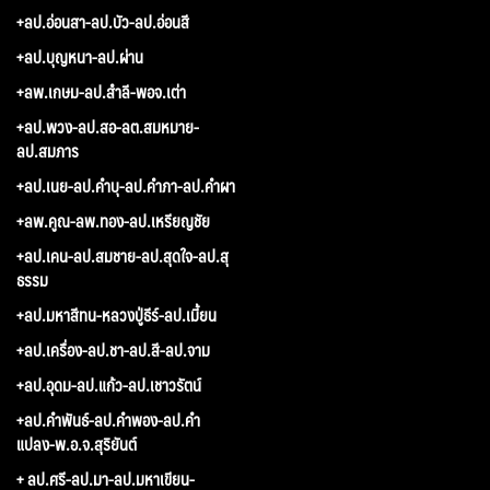
+ลป.อ่อนสา-ลป.บัว-ลป.อ่อนสี
+ลป.บุญหนา-ลป.ผ่าน
+ลพ.เกษม-ลป.สำลี-พอจ.เต่า
+ลป.พวง-ลป.สอ-ลต.สมหมาย-
ลป.สมภาร
+ลป.เนย-ลป.คำบุ-ลป.คำภา-ลป.คำผา
+ลพ.คูณ-ลพ.ทอง-ลป.เหรียญชัย
+ลป.เคน-ลป.สมชาย-ลป.สุดใจ-ลป.สุ
ธรรม
+ลป.มหาสีทน-หลวงปู่ธีร์-ลป.เมี้ยน
+ลป.เครื่อง-ลป.ชา-ลป.สี-ลป.จาม
+ลป.อุดม-ลป.แก้ว-ลป.เชาวรัตน์
+ลป.คำพันธ์-ลป.คำพอง-ลป.คำ
แปลง-พ.อ.จ.สุริยันต์
+ ลป.ศรี-ลป.มา-ลป.มหาเขียน-