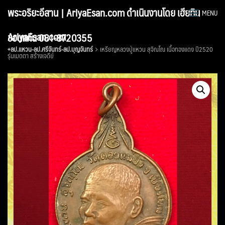
Skip
พระอริยะอีสาน | AriyaEsan.com ดำเนินงานโดย เฮียทิน
MENU
to
content
AriyaEsan.com
ขอนแก่น 081-8720355
+ลป.แหวน-ลป.ศรีจันทร์-ลป.บุญจันทร์
เหรียญหลวงปู่แหวน สุจิณโณ เนื้อทองแดง ปี2520
รุ่นเมตตา สร้างเจดีย์