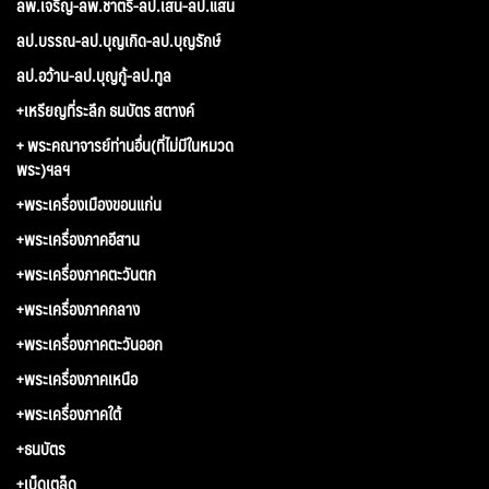
ลพ.เจริญ-ลพ.ชาตรี-ลป.เสน-ลป.แสน
ลป.บรรณ-ลป.บุญเกิด-ลป.บุญรักษ์
ลป.อว้าน-ลป.บุญกู้-ลป.ทูล
+เหรียญที่ระลึก ธนบัตร สตางค์
+ พระคณาจารย์ท่านอื่น(ที่ไม่มีในหมวด
พระ)ฯลฯ
+พระเครื่องเมืองขอนแก่น
+พระเครื่องภาคอีสาน
+พระเครื่องภาคตะวันตก
+พระเครื่องภาคกลาง
+พระเครื่องภาคตะวันออก
+พระเครื่องภาคเหนือ
+พระเครื่องภาคใต้
+ธนบัตร
+เบ็ดเตล็ด