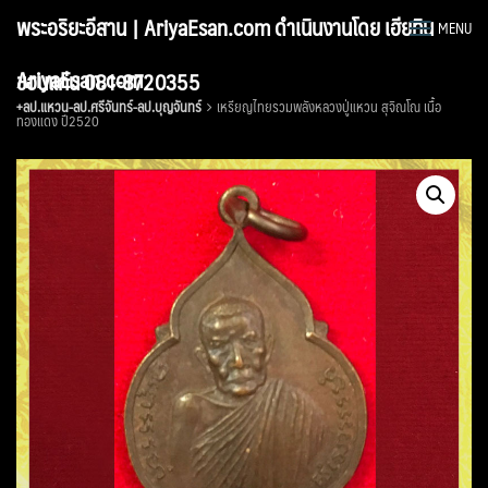
Skip
พระอริยะอีสาน | AriyaEsan.com ดำเนินงานโดย เฮียทิน
MENU
to
content
AriyaEsan.com
ขอนแก่น 081-8720355
+ลป.แหวน-ลป.ศรีจันทร์-ลป.บุญจันทร์
เหรียญไทยรวมพลังหลวงปู่แหวน สุจิณโณ เนื้อ
ทองแดง ปี2520