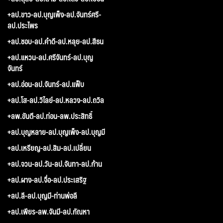
+ลป.ขาว-ลป.บุญเพ็ง-ลป.จันทร์ศรี-
ลป.ประไพร
+ลป.ชอบ-ลป.คำดี-ลป.หลุย-ลป.สีธน
+ลป.แหวน-ลป.ศรีจันทร์-ลป.บุญ
จันทร์
+ลป.อ่อน-ลป.จันทร์-ลป.แฟ็บ
+ลป.โส-ลป.วิไลย์-ลป.หลวง-ลป.ถวิล
+ลพ.ขันตี-ลป.ท่อน-ลพ.ประสิทธิ์
+ลป.บุญหลาย-ลป.บุญเพ็ง-ลป.บุญมี
+ลป.เหรียญ-ลป.สิม-ลป.เปลี่ยน
+ลป.จวน-ลป.วัน-ลป.จันทา-ลป.ก้าน
+ลป.ผาง-ลป.จื่อ-ลป.ประเสริฐ
+ลป.ลี-ลป.บุญมี-ท่านพ่อลี
+ลป.เพียร-ลพ.จันมี-ลป.กัณหา