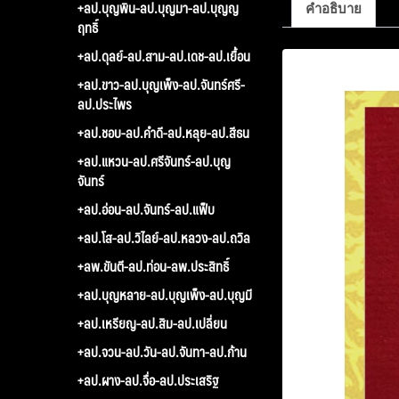
+ลป.บุญพิน-ลป.บุญมา-ลป.บุญญ
คำอธิบาย
ฤทธิ์
+ลป.ดุลย์-ลป.สาม-ลป.เดช-ลป.เยื้อน
คำอธิบาย
+ลป.ขาว-ลป.บุญเพ็ง-ลป.จันทร์ศรี-
ลป.ประไพร
+ลป.ชอบ-ลป.คำดี-ลป.หลุย-ลป.สีธน
+ลป.แหวน-ลป.ศรีจันทร์-ลป.บุญ
จันทร์
+ลป.อ่อน-ลป.จันทร์-ลป.แฟ็บ
+ลป.โส-ลป.วิไลย์-ลป.หลวง-ลป.ถวิล
+ลพ.ขันตี-ลป.ท่อน-ลพ.ประสิทธิ์
+ลป.บุญหลาย-ลป.บุญเพ็ง-ลป.บุญมี
+ลป.เหรียญ-ลป.สิม-ลป.เปลี่ยน
+ลป.จวน-ลป.วัน-ลป.จันทา-ลป.ก้าน
+ลป.ผาง-ลป.จื่อ-ลป.ประเสริฐ