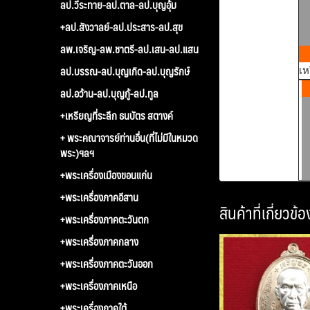
ลป.วีระทาย-ลป.ตาล-ลป.บุญอุ้ม
+ลป.สังวาลย์-ลป.ประสาร-ลป.สุข
ลพ.เจริญ-ลพ.ชาตรี-ลป.เสน-ลป.แสน
ลป.บรรณ-ลป.บุญเกิด-ลป.บุญรักษ์
เห
ลป.อว้าน-ลป.บุญกู้-ลป.ทูล
+เหรียญที่ระลึก ธนบัตร สตางค์
+ พระคณาจารย์ท่านอื่น(ที่ไม่มีในหมวด
พระ)ฯลฯ
+พระเครื่องเมืองขอนแก่น
+พระเครื่องภาคอีสาน
สินค้าที่เกี่ยวข้อ
+พระเครื่องภาคตะวันตก
+พระเครื่องภาคกลาง
+พระเครื่องภาคตะวันออก
+พระเครื่องภาคเหนือ
+พระเครื่องภาคใต้