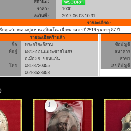
สถานะ :
ราคา :
1000
ลงวันที่ :
2017-06-03 10:31
รายละเอียด :
รียญเสมาหลวงปู่แหวน สุจิณโณ เนื้อทองแดง ปี2519 รุ่นอายุ 87 ปี
รายละเอียดร้านค้า
ชื่อ
พระอริยะอีสาน
ชื่อบัญชี
ที่อยู่
68/1-2 ถนนประชาสโมสร
ธนาคาร
อเมือง จ. ขอนแก่น
สาขา
โทร
081-8720355
เลขที่บัญชี
064-3528958
ง