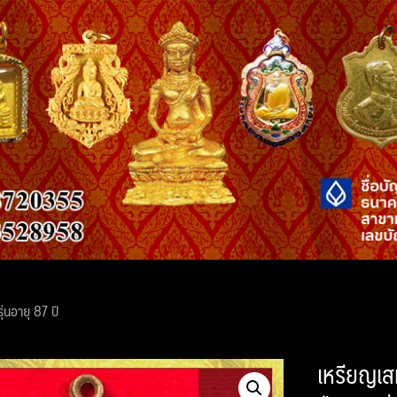
่นอายุ 87 ปี
เหรียญเส