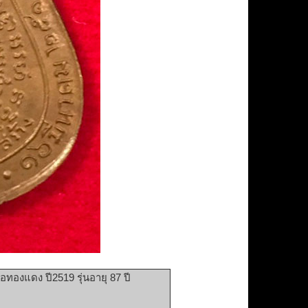
อทองแดง ปี2519 รุ่นอายุ 87 ปี