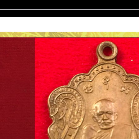
ปี
ชิ้น