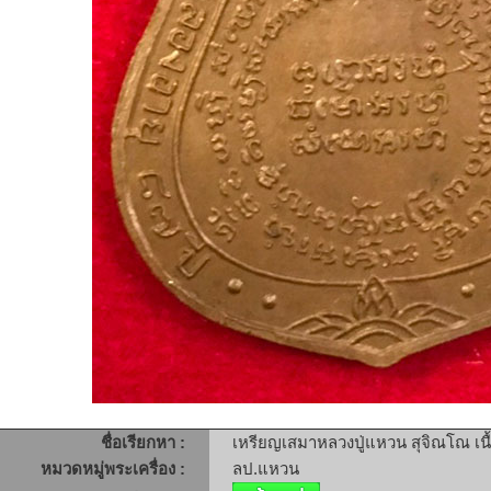
ชื่อเรียกหา :
เหรียญเสมาหลวงปู่แหวน สุจิณโณ เนื้
หมวดหมู่พระเครื่อง :
ลป.แหวน