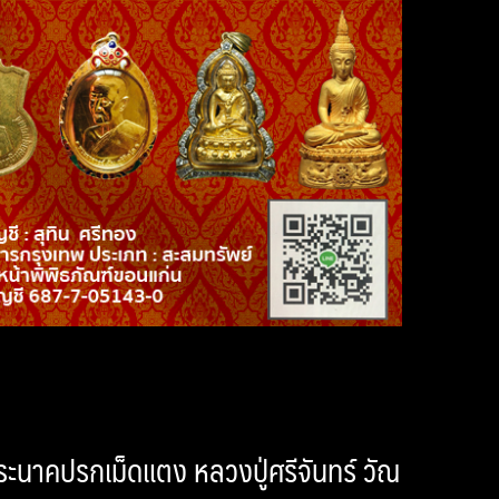
ะนาคปรกเม็ดแตง หลวงปู่ศรีจันทร์ วัณ