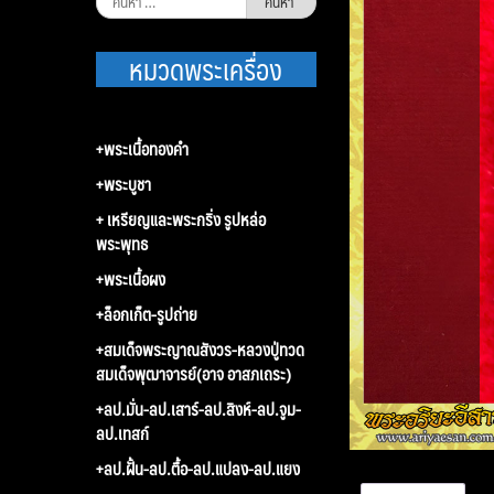
สำหรับ:
หมวดพระเครื่อง
+พระเนื้อทองคำ
+พระบูชา
+ เหรียญและพระกริ่ง รูปหล่อ
พระพุทธ
+พระเนื้อผง
+ล็อกเก็ต-รูปถ่าย
+สมเด็จพระญาณสังวร-หลวงปู่ทวด
สมเด็จพุฒาจารย์(อาจ อาสภเถระ)
+ลป.มั่น-ลป.เสาร์-ลป.สิงห์-ลป.จูม-
ลป.เทสก์
+ลป.ฝั้น-ลป.ตื้อ-ลป.แปลง-ลป.แยง