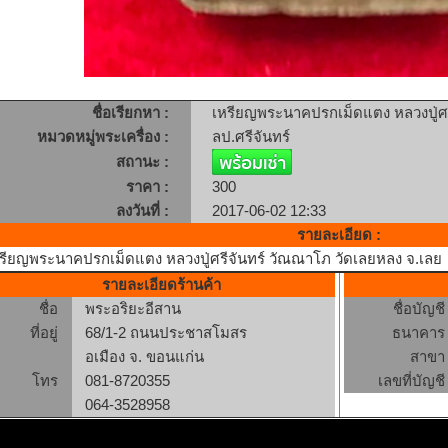
ชื่อเรียกหา :
เหรียญพระนาคปรกเม็ดแตง หลวงปู่ศร
หมวดหมู่พระเครื่อง :
ลป.ศรีจันทร์
สถานะ :
ราคา :
300
ลงวันที่ :
2017-06-02 12:33
รายละเอียด :
รียญพระนาคปรกเม็ดแตง หลวงปู่ศรีจันทร์ วัณณาโภ วัดเลยหลง จ.เลย
รายละเอียดร้านค้า
ชื่อ
พระอริยะอีสาน
ชื่อบัญชี
ที่อยู่
68/1-2 ถนนประชาสโมสร
ธนาคาร
อเมือง จ. ขอนแก่น
สาขา
โทร
081-8720355
เลขที่บัญชี
064-3528958