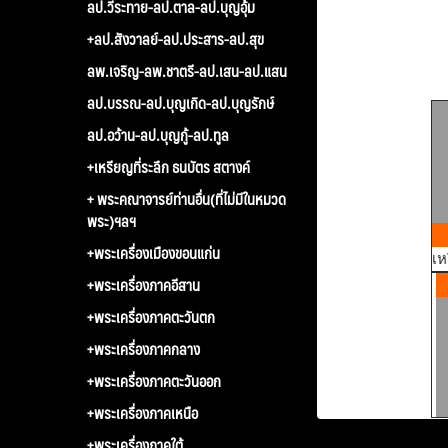
ลป.วีระทาย-ลป.ตาล-ลป.บุญอุ้ม
+ลป.สังวาลย์-ลป.ประสาร-ลป.สุข
ลพ.เจริญ-ลพ.ชาตรี-ลป.เสน-ลป.แสน
ลป.บรรณ-ลป.บุญเกิด-ลป.บุญรักษ์
ลป.อว้าน-ลป.บุญกู้-ลป.ทูล
+เหรียญที่ระลึก ธนบัตร สตางค์
+ พระคณาจารย์ท่านอื่น(ที่ไม่มีในหมวด
พระ)ฯลฯ
+พระเครื่องเมืองขอนแก่น
เห
+พระเครื่องภาคอีสาน
+พระเครื่องภาคตะวันตก
+พระเครื่องภาคกลาง
+พระเครื่องภาคตะวันออก
+พระเครื่องภาคเหนือ
+พระเครื่องภาคใต้