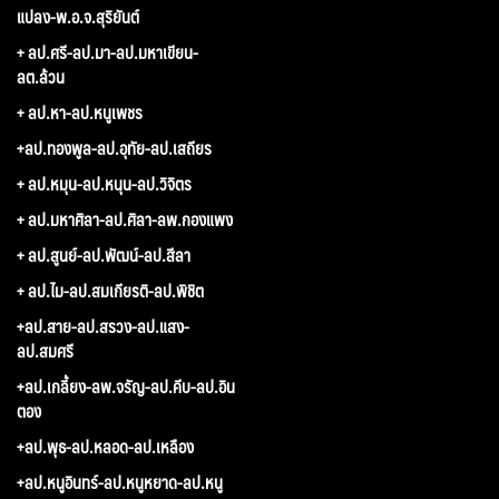
แปลง-พ.อ.จ.สุริยันต์
+ ลป.ศรี-ลป.มา-ลป.มหาเขียน-
ลต.ล้วน
+ ลป.หา-ลป.หนูเพชร
+ลป.ทองพูล-ลป.อุทัย-ลป.เสถียร
+ ลป.หมุน-ลป.หนุน-ลป.วิจิตร
+ ลป.มหาศิลา-ลป.ศิลา-ลพ.กองแพง
+ ลป.สูนย์-ลป.พัฒน์-ลป.สีลา
+ ลป.ไม-ลป.สมเกียรติ-ลป.พิชิต
+ลป.สาย-ลป.สรวง-ลป.แสง-
ลป.สมศรี
+ลป.เกลี้ยง-ลพ.จรัญ-ลป.คีบ-ลป.อิน
ตอง
+ลป.พุธ-ลป.หลอด-ลป.เหลือง
+ลป.หนูอินทร์-ลป.หนูหยาด-ลป.หนู