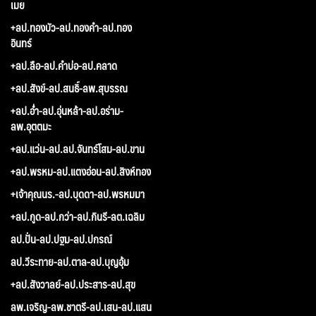
เมย
+ลป.ทองบัว-ลป.ทองคำ-ลป.ทอง
อินทร์
+ลป.ลือ-ลป.คำบ่อ-ลป.คลาด
+ลป.สังข์-ลป.สนธิ์-ลพ.สุบรรณ
+ลป.อ่ำ-ลป.อุ่นหล้า-ลป.อร่าม-
ลพ.อุตตมะ
+ลป.แว่น-ลป.ลป.จันทร์โสม-ลป.ขาน
+ลป.พรหม-ลป.แตงอ่อน-ลป.สิงห์ทอง
+เจ้าคุณนร.-ลป.บุดดา-ลป.พรหมมา
+ลป.กูด-ลป.กว่า-ลป.กินรี-ลต.เฉลิม
ลป.ปั่น-ลป.ปฐม-ลป.ปกรณ์
ลป.วีระทาย-ลป.ตาล-ลป.บุญอุ้ม
+ลป.สังวาลย์-ลป.ประสาร-ลป.สุข
ลพ.เจริญ-ลพ.ชาตรี-ลป.เสน-ลป.แสน