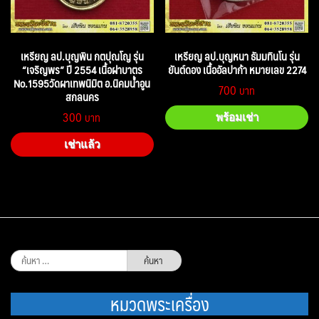
เหรียญ ลป.บุญพิน กตปุณโญ รุ่น
เหรียญ ลป.บุญหนา ธัมมทินโน รุ่น
“เจริญพร” ปี 2554 เนื้อฝาบาตร
ยันต์ดอง เนื้ออัลปาก้า หมายเลข 2274
No.1595วัดผาเทพนิมิต อ.นิคมน้ำอูน
700
สกลนคร
300
พร้อมเช่า
เช่าแล้ว
ค้นหา
สำหรับ:
หมวดพระเครื่อง