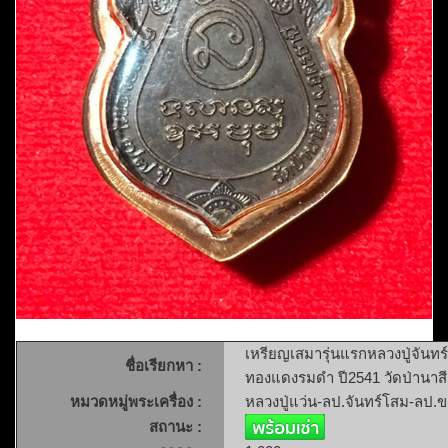
เหรียญเสมารุ่นแรกหลวงปู่จันท
ชื่อเรียกหา :
ทองแดงรมดำ ปี2541 วัดป่านาสี
หมวดหมู่พระเครื่อง :
หลวงปู่แว่น-ลป.จันทร์โสม-ลป.
สถานะ :