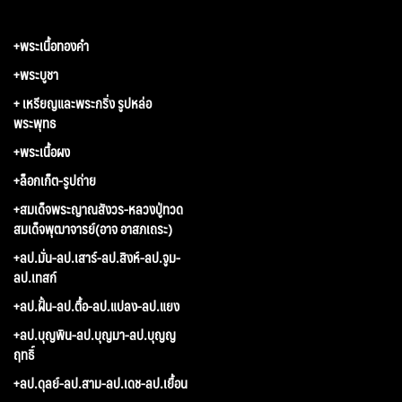
+พระเนื้อทองคำ
+พระบูชา
+ เหรียญและพระกริ่ง รูปหล่อ
พระพุทธ
+พระเนื้อผง
+ล็อกเก็ต-รูปถ่าย
+สมเด็จพระญาณสังวร-หลวงปู่ทวด
สมเด็จพุฒาจารย์(อาจ อาสภเถระ)
+ลป.มั่น-ลป.เสาร์-ลป.สิงห์-ลป.จูม-
ลป.เทสก์
+ลป.ฝั้น-ลป.ตื้อ-ลป.แปลง-ลป.แยง
+ลป.บุญพิน-ลป.บุญมา-ลป.บุญญ
ฤทธิ์
+ลป.ดุลย์-ลป.สาม-ลป.เดช-ลป.เยื้อน