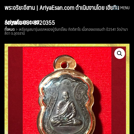
Skip
พระอริยะอีสาน | AriyaEsan.com ดำเนินงานโดย เฮียทิน
MENU
to
content
AriyaEsan.com
ขอนแก่น 081-8720355
ทั้งหมด
เหรียญเสมารุ่นแรกหลวงปู่จันทร์โสม กิตติสาโร เนื้อทองแดงรมดำ ปี2541 วัดป่านา
สีดา จ.อุดรธานี