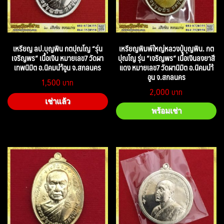
เหรียญ ลป.บุญพิน กตปุณโญ “รุ่น
เหรียญพิมพ์ใหญ่หลวงปู่บุญพิน. กต
เจริญพร” เนื้อเงิน หมายเลข7 วัดผา
ปุณโญ รุ่น “เจริญพร” เนื้อเงินลงยาสี
เทพนิมิต อ.นิคมนำ้อูน จ.สกลนคร
แดง หมายเลข7 วัดผานิมิต อ.นิคมนำ้
อูน จ.สกลนคร
1,500
2,000
เช่าแล้ว
พร้อมเช่า