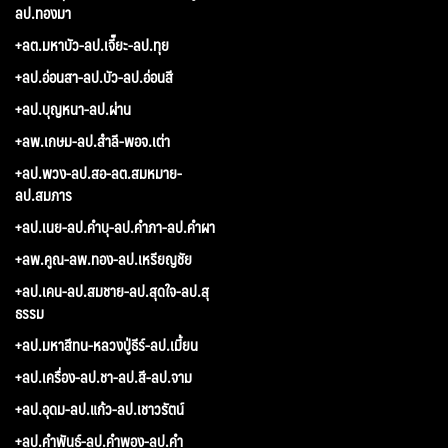
ลป.ทองมา
+ลต.มหาบัว-ลป.เจี๊ยะ-ลป.ทุย
+ลป.อ่อนสา-ลป.บัว-ลป.อ่อนสี
+ลป.บุญหนา-ลป.ผ่าน
+ลพ.เกษม-ลป.สำลี-พอจ.เต่า
+ลป.พวง-ลป.สอ-ลต.สมหมาย-
ลป.สมภาร
+ลป.เนย-ลป.คำบุ-ลป.คำภา-ลป.คำผา
+ลพ.คูณ-ลพ.ทอง-ลป.เหรียญชัย
+ลป.เคน-ลป.สมชาย-ลป.สุดใจ-ลป.สุ
ธรรม
+ลป.มหาสีทน-หลวงปู่ธีร์-ลป.เมี้ยน
+ลป.เครื่อง-ลป.ชา-ลป.สี-ลป.จาม
+ลป.อุดม-ลป.แก้ว-ลป.เชาวรัตน์
+ลป.คำพันธ์-ลป.คำพอง-ลป.คำ