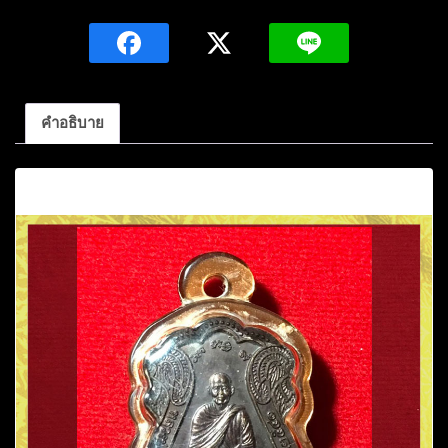
แรก
หลวง
ปู่
จันทร์
โสม
คำอธิบาย
กิตติ
สาโร
คำอธิบาย
เนื้อ
ทองแดง
รมดำ
ปี2541
วัด
ป่า
นา
สีดา
จ.อุดรธานี
ชิ้น