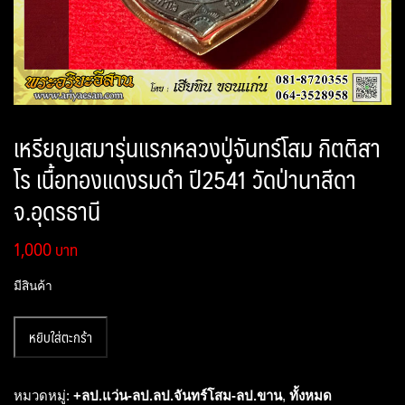
เหรียญเสมารุ่นแรกหลวงปู่จันทร์โสม กิตติสา
โร เนื้อทองแดงรมดำ ปี2541 วัดป่านาสีดา
จ.อุดรธานี
1,000
มีสินค้า
จำนวน
หยิบใส่ตะกร้า
เหรียญ
เสมา
รุ่น
หมวดหมู่:
+ลป.แว่น-ลป.ลป.จันทร์โสม-ลป.ขาน
,
ทั้งหมด