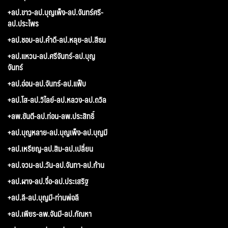
+ลป.ขาว-ลป.บุญเพ็ง-ลป.จันทร์ศรี-
ลป.ประไพร
+ลป.ชอบ-ลป.คำดี-ลป.หลุย-ลป.สีธน
+ลป.แหวน-ลป.ศรีจันทร์-ลป.บุญ
จันทร์
+ลป.อ่อน-ลป.จันทร์-ลป.แฟ็บ
+ลป.โส-ลป.วิไลย์-ลป.หลวง-ลป.ถวิล
+ลพ.ขันตี-ลป.ท่อน-ลพ.ประสิทธิ์
+ลป.บุญหลาย-ลป.บุญเพ็ง-ลป.บุญมี
+ลป.เหรียญ-ลป.สิม-ลป.เปลี่ยน
+ลป.จวน-ลป.วัน-ลป.จันทา-ลป.ก้าน
+ลป.ผาง-ลป.จื่อ-ลป.ประเสริฐ
+ลป.ลี-ลป.บุญมี-ท่านพ่อลี
+ลป.เพียร-ลพ.จันมี-ลป.กัณหา