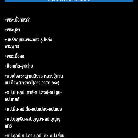
+พระเนื้อทองคำ
+พระบูชา
+ เหรียญและพระกริ่ง รูปหล่อ
พระพุทธ
+พระเนื้อผง
+ล็อกเก็ต-รูปถ่าย
+สมเด็จพระญาณสังวร-หลวงปู่ทวด
สมเด็จพุฒาจารย์(อาจ อาสภเถระ)
+ลป.มั่น-ลป.เสาร์-ลป.สิงห์-ลป.จูม-
ลป.เทสก์
+ลป.ฝั้น-ลป.ตื้อ-ลป.แปลง-ลป.แยง
+ลป.บุญพิน-ลป.บุญมา-ลป.บุญญ
ฤทธิ์
+ลป.ดุลย์-ลป.สาม-ลป.เดช-ลป.เยื้อน