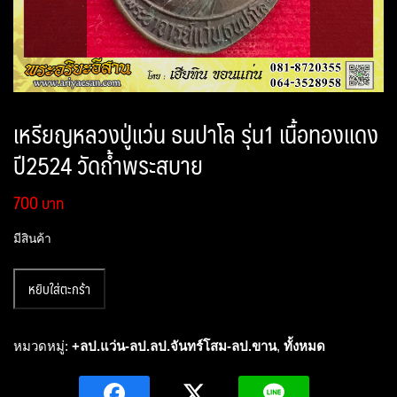
เหรียญหลวงปู่แว่น ธนปาโล รุ่น1 เนื้อทองแดง
ปี2524 วัดถ้ำพระสบาย
700
มีสินค้า
จำนวน
หยิบใส่ตะกร้า
เหรียญ
หลวง
ปู่
หมวดหมู่:
+ลป.แว่น-ลป.ลป.จันทร์โสม-ลป.ขาน
,
ทั้งหมด
แว่น
ธน