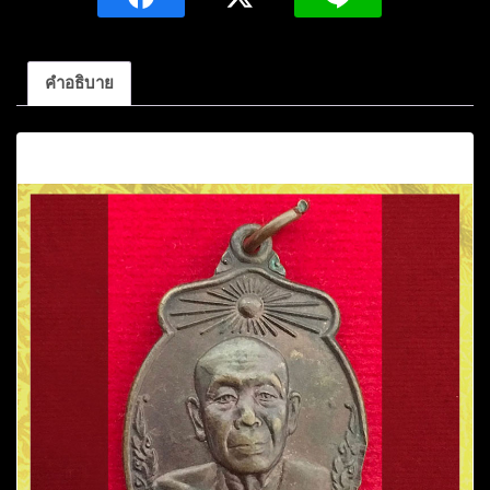
ปาโล
รุ่น1
เนื้อ
คำอธิบาย
ทองแดง
ปี2524
คำอธิบาย
วัด
ถ้ำ
พระ
สบาย
ชิ้น