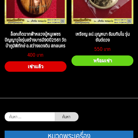
ล็อกเก็ตฉากฟ้าหลวงปู่หนูเพชร
เหรียญ ลป.บุญหนา ธัมมทินโน รุ่น
ปัญญาวุโธรุ่นสร้างบารมี90ปี2561 วัด
ยันต์ดวง
ป่าภูมิพิทักษ์ อ.สว่างแดงดิน สกลนคร
550
400
พร้อมเช่า
เช่าแล้ว
ค้นหา
สำหรับ:
หมวดพระเครื่อง