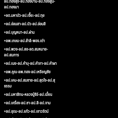
ลป.ทองสุข-ลป.ทองปาน-ลป.ทองสูน-
ลป.ทองมา
+ลต.มหาบัว-ลป.เจี๊ยะ-ลป.ทุย
+ลป.อ่อนสา-ลป.บัว-ลป.อ่อนสี
+ลป.บุญหนา-ลป.ผ่าน
+ลพ.เกษม-ลป.สำลี-พอจ.เต่า
+ลป.พวง-ลป.สอ-ลต.สมหมาย-
ลป.สมภาร
+ลป.เนย-ลป.คำบุ-ลป.คำภา-ลป.คำผา
+ลพ.คูณ-ลพ.ทอง-ลป.เหรียญชัย
+ลป.เคน-ลป.สมชาย-ลป.สุดใจ-ลป.สุ
ธรรม
+ลป.มหาสีทน-หลวงปู่ธีร์-ลป.เมี้ยน
+ลป.เครื่อง-ลป.ชา-ลป.สี-ลป.จาม
+ลป.อุดม-ลป.แก้ว-ลป.เชาวรัตน์