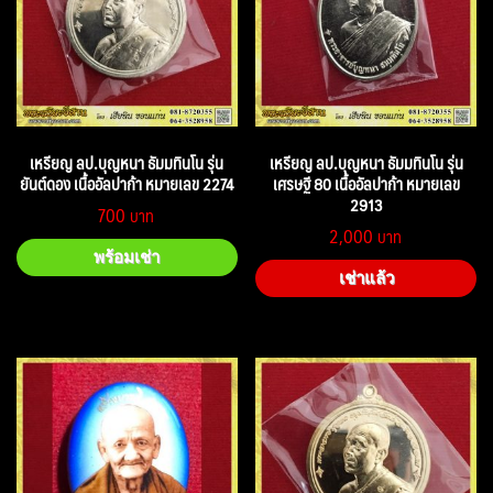
เหรียญ ลป.บุญหนา ธัมมทินโน รุ่น
เหรียญ ลป.บุญหนา ธัมมทินโน รุ่น
ยันต์ดอง เนื้ออัลปาก้า หมายเลข 2274
เศรษฐี 80 เนื้ออัลปาก้า หมายเลข
2913
700
2,000
พร้อมเช่า
เช่าแล้ว