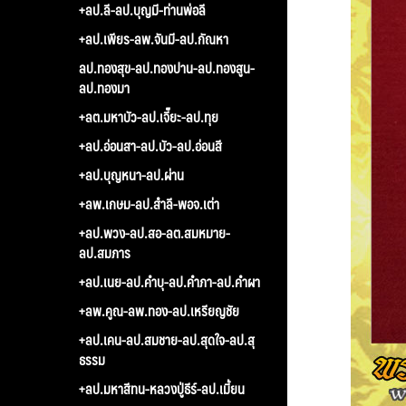
+ลป.ลี-ลป.บุญมี-ท่านพ่อลี
+ลป.เพียร-ลพ.จันมี-ลป.กัณหา
ลป.ทองสุข-ลป.ทองปาน-ลป.ทองสูน-
ลป.ทองมา
+ลต.มหาบัว-ลป.เจี๊ยะ-ลป.ทุย
+ลป.อ่อนสา-ลป.บัว-ลป.อ่อนสี
+ลป.บุญหนา-ลป.ผ่าน
+ลพ.เกษม-ลป.สำลี-พอจ.เต่า
+ลป.พวง-ลป.สอ-ลต.สมหมาย-
ลป.สมภาร
+ลป.เนย-ลป.คำบุ-ลป.คำภา-ลป.คำผา
+ลพ.คูณ-ลพ.ทอง-ลป.เหรียญชัย
+ลป.เคน-ลป.สมชาย-ลป.สุดใจ-ลป.สุ
ธรรม
+ลป.มหาสีทน-หลวงปู่ธีร์-ลป.เมี้ยน