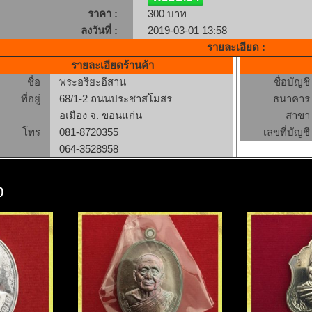
ราคา :
300 บาท
ลงวันที่ :
2019-03-01 13:58
รายละเอียด :
รายละเอียดร้านค้า
ชื่อ
พระอริยะอีสาน
ชื่อบัญชี
ที่อยู่
68/1-2 ถนนประชาสโมสร
ธนาคาร
อเมือง จ. ขอนแก่น
สาขา
โทร
081-8720355
เลขที่บัญชี
064-3528958
ง