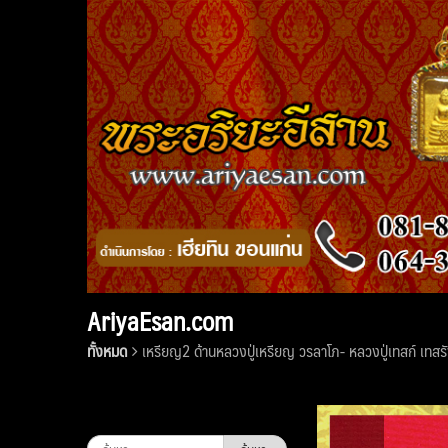
Skip
to
content
AriyaEsan.com
ทั้งหมด
เหรียญ2 ด้านหลวงปู่เหรียญ วรลาโภ- หลวงปู่เทสก์ เทส
ค้นหา