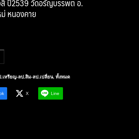
ังสี ปี2539 วัดอรัญบรรพต อ.
ใหม่ หนองคาย
.เหรียญ-ลป.สิม-ลป.เปลี่ยน
,
ทั้งหมด
ok
X
Line