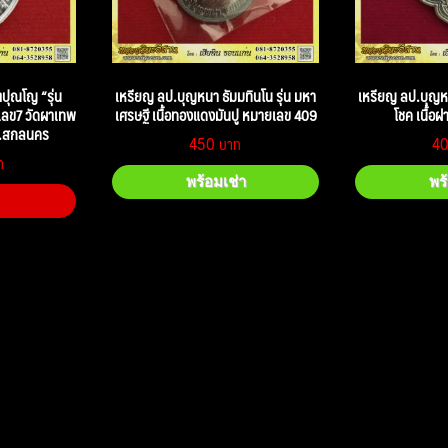
ปุณโญ “รุ่น
เหรียญ ลป.บุญหนา ธัมมทินโน รุ่น มหา
เหรียญ ลป.บุญหน
ยเลข7 วัดผาเทพ
เศรษฐี เนื้อทองแดงมันปู หมายเลข 409
โชค เนื้อ
 จ.สกลนคร
450
4
พร้อมเช่า
พร