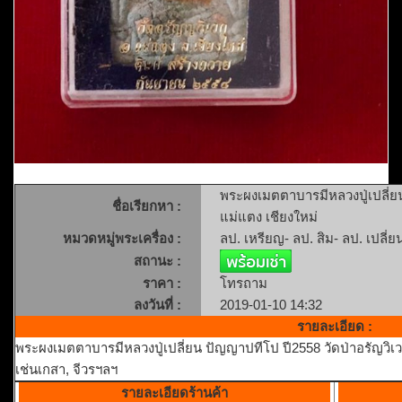
พระผงเมตตาบารมีหลวงปู่เปลี่ยน
ชื่อเรียกหา :
แม่แตง เชียงใหม่
หมวดหมู่พระเครื่อง :
ลป. เหรียญ- ลป. สิม- ลป. เปลี่ย
สถานะ :
ราคา :
โทรถาม
ลงวันที่ :
2019-01-10 14:32
รายละเอียด :
พระผงเมตตาบารมีหลวงปู่เปลี่ยน ปัญญาปทีโป ปี2558 วัดป่าอรัญวิเ
เช่นเกสา, จีวรฯลฯ
รายละเอียดร้านค้า