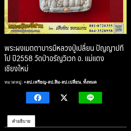
พระผงเมตตาบารมีหลวงปู่เปลี่ยน ปัญญาปที
โป ปี2558 วัดป่าอรัญวิเวก อ. แม่แตง
เชียงใหม่
หมวดหมู่:
+ลป.เหรียญ-ลป.สิม-ลป.เปลี่ยน
,
ทั้งหมด
คำอธิบาย