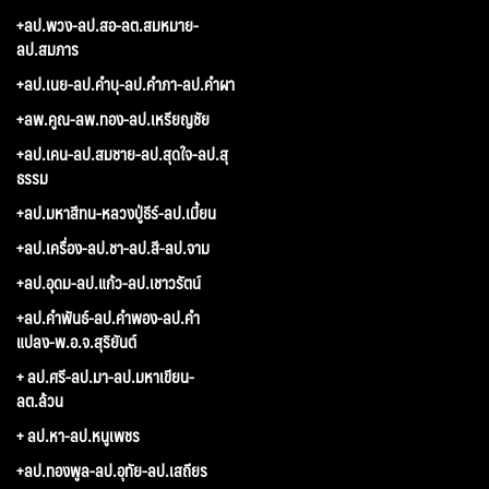
+ลป.พวง-ลป.สอ-ลต.สมหมาย-
ลป.สมภาร
+ลป.เนย-ลป.คำบุ-ลป.คำภา-ลป.คำผา
+ลพ.คูณ-ลพ.ทอง-ลป.เหรียญชัย
+ลป.เคน-ลป.สมชาย-ลป.สุดใจ-ลป.สุ
ธรรม
+ลป.มหาสีทน-หลวงปู่ธีร์-ลป.เมี้ยน
+ลป.เครื่อง-ลป.ชา-ลป.สี-ลป.จาม
+ลป.อุดม-ลป.แก้ว-ลป.เชาวรัตน์
+ลป.คำพันธ์-ลป.คำพอง-ลป.คำ
แปลง-พ.อ.จ.สุริยันต์
+ ลป.ศรี-ลป.มา-ลป.มหาเขียน-
ลต.ล้วน
+ ลป.หา-ลป.หนูเพชร
+ลป.ทองพูล-ลป.อุทัย-ลป.เสถียร