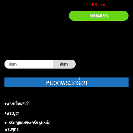
400
พร้อมเช่า
ค้นหา
สำหรับ:
หมวดพระเครื่อง
+พระเนื้อทองคำ
+พระบูชา
+ เหรียญและพระกริ่ง รูปหล่อ
พระพุทธ