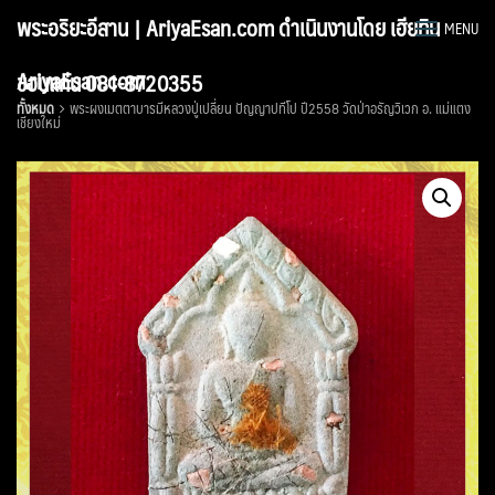
Skip
พระอริยะอีสาน | AriyaEsan.com ดำเนินงานโดย เฮียทิน
MENU
to
content
AriyaEsan.com
ขอนแก่น 081-8720355
ทั้งหมด
พระผงเมตตาบารมีหลวงปู่เปลี่ยน ปัญญาปทีโป ปี2558 วัดป่าอรัญวิเวก อ. แม่แตง
เชียงใหม่