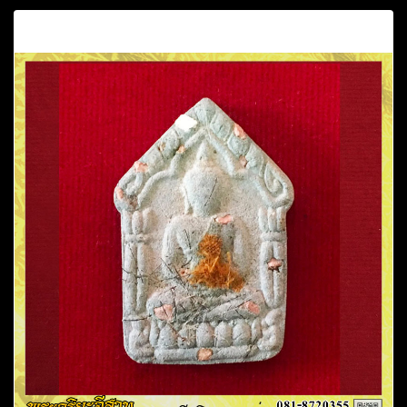
คำอธิบาย