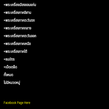
+พระเครื่องเมืองขอนแก่น
+พระเครื่องภาคอีสาน
+พระเครื่องภาคตะวันตก
+พระเครื่องภาคกลาง
+พระเครื่องภาคตะวันออก
+พระเครื่องภาคเหนือ
+พระเครื่องภาคใต้
+ธนบัตร
+เบ็ดเตล็ด
ทั้งหมด
ไม่มีหมวดหมู่
Facebook Page Here