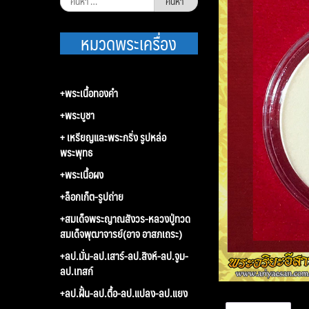
สำหรับ:
หมวดพระเครื่อง
+พระเนื้อทองคำ
+พระบูชา
+ เหรียญและพระกริ่ง รูปหล่อ
พระพุทธ
+พระเนื้อผง
+ล็อกเก็ต-รูปถ่าย
+สมเด็จพระญาณสังวร-หลวงปู่ทวด
สมเด็จพุฒาจารย์(อาจ อาสภเถระ)
+ลป.มั่น-ลป.เสาร์-ลป.สิงห์-ลป.จูม-
ลป.เทสก์
+ลป.ฝั้น-ลป.ตื้อ-ลป.แปลง-ลป.แยง