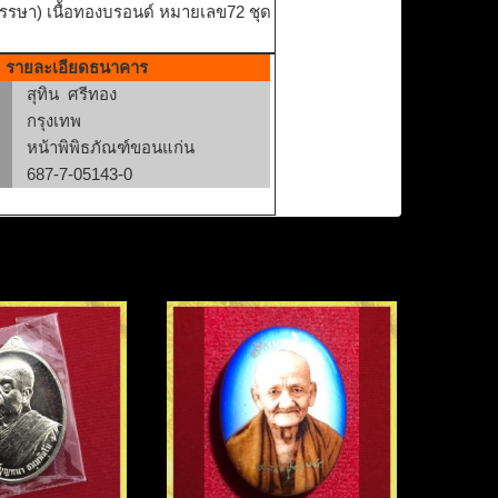
รรษา) เนื้อทองบรอนด์ หมายเลข72 ชุด
บ
รายละเอียดธนาคาร
สุทิน ศรีทอง
กรุงเทพ
หน้าพิพิธภัณฑ์ขอนแก่น
687-7-05143-0