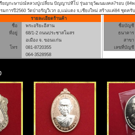
รียญกะษาปณ์หลวงปู่เปลี่ยน ปัญญาปทีโป รุ่นอายุวัฒนมงคล7รอบ (84พ
รมการปี2560 วัดป่าอรัญวิเวก อ,แม่แตง จ,เชียงใหม่ สร้างแค่84 ชุดครั
รายละเอียดร้านค้า
ชื่อ
พระอริยะอีสาน
ชื่อบัญชี
ที่อยู่
68/1-2 ถนนประชาสโมสร
ธนาคาร
อเมือง จ. ขอนแก่น
สาขา
โทร
081-8720355
เลขที่บัญชี
064-3528958
ง