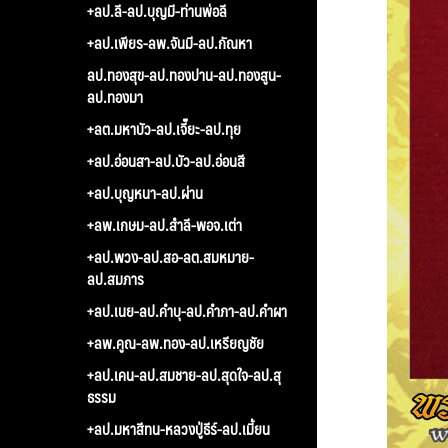
+ลป.ลี-ลป.บุญมี-ท่านพ่อลี
+ลป.เพียร-ลพ.จันมี-ลป.กัณหา
ลป.ทองสุข-ลป.ทองปาน-ลป.ทองสูน-
ลป.ทองมา
+ลต.มหาบัว-ลป.เจี๊ยะ-ลป.ทุย
+ลป.อ่อนสา-ลป.บัว-ลป.อ่อนสี
+ลป.บุญหนา-ลป.ผ่าน
+ลพ.เกษม-ลป.สำลี-พอจ.เต่า
+ลป.พวง-ลป.สอ-ลต.สมหมาย-
ลป.สมภาร
+ลป.เนย-ลป.คำบุ-ลป.คำภา-ลป.คำผา
+ลพ.คูณ-ลพ.ทอง-ลป.เหรียญชัย
+ลป.เคน-ลป.สมชาย-ลป.สุดใจ-ลป.สุ
ธรรม
+ลป.มหาสีทน-หลวงปู่ธีร์-ลป.เมี้ยน