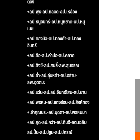
ตอง
+ลป.พุธ-ลป.หลอด-ลป.เหลือง
+ลป.หนูอินทร์-ลป.หนูหยาด-ลป.หนู
เมย
+ลป.ทองบัว-ลป.ทองคำ-ลป.ทอง
อินทร์
+ลป.ลือ-ลป.คำบ่อ-ลป.คลาด
+ลป.สังข์-ลป.สนธิ์-ลพ.สุบรรณ
+ลป.อ่ำ-ลป.อุ่นหล้า-ลป.อร่าม-
ลพ.อุตตมะ
+ลป.แว่น-ลป.ลป.จันทร์โสม-ลป.ขาน
+ลป.พรหม-ลป.แตงอ่อน-ลป.สิงห์ทอง
+เจ้าคุณนร.-ลป.บุดดา-ลป.พรหมมา
+ลป.กูด-ลป.กว่า-ลป.กินรี-ลต.เฉลิม
ลป.ปั่น-ลป.ปฐม-ลป.ปกรณ์