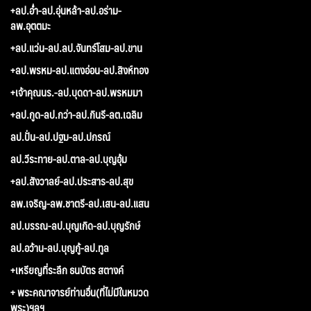
+ลป.อ่ำ-ลป.อุ่นหล้า-ลป.อร่าม-
ลพ.อุตตมะ
+ลป.แว่น-ลป.ลป.จันทร์โสม-ลป.ขาน
+ลป.พรหม-ลป.แตงอ่อน-ลป.สิงห์ทอง
+เจ้าคุณนร.-ลป.บุดดา-ลป.พรหมมา
+ลป.กูด-ลป.กว่า-ลป.กินรี-ลต.เฉลิม
ลป.ปั่น-ลป.ปฐม-ลป.ปกรณ์
ลป.วีระทาย-ลป.ตาล-ลป.บุญอุ้ม
+ลป.สังวาลย์-ลป.ประสาร-ลป.สุข
ลพ.เจริญ-ลพ.ชาตรี-ลป.เสน-ลป.แสน
ลป.บรรณ-ลป.บุญเกิด-ลป.บุญรักษ์
ลป.อว้าน-ลป.บุญกู้-ลป.ทูล
+เหรียญที่ระลึก ธนบัตร สตางค์
+ พระคณาจารย์ท่านอื่น(ที่ไม่มีในหมวด
พระ)ฯลฯ