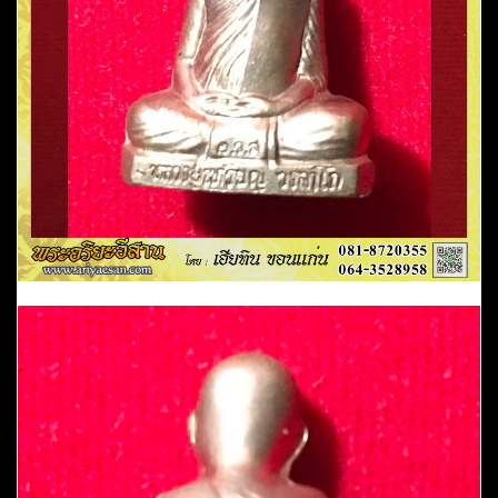
วัด
อรัญ
บรรพต
จ.หนองคาย
หมายเลข
3009
ปี
2541
เนื้อ
อัล
ปาก้
า
ชิ้น