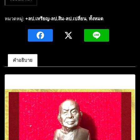
เหรียญ
รูป
หล่อ
หมวดหมู่:
+ลป.เหรียญ-ลป.สิม-ลป.เปลี่ยน
,
ทั้งหมด
ปั้
มก
ริ่ง
ตัด
ชิด
คำอธิบาย
รุ่น
แรก
คำอธิบาย
หลวง
ปู่
เหรียญ
วร
ลา
โภ
เนื้อ
ทองแดง
หมายเลข3009ปี2541