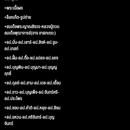
+พระเนื้อผง
+ล็อกเก็ต-รูปถ่าย
+สมเด็จพระญาณสังวร-หลวงปู่ทวด
สมเด็จพุฒาจารย์(อาจ อาสภเถระ)
+ลป.มั่น-ลป.เสาร์-ลป.สิงห์-ลป.จูม-
ลป.เทสก์
+ลป.ฝั้น-ลป.ตื้อ-ลป.แปลง-ลป.แยง
+ลป.บุญพิน-ลป.บุญมา-ลป.บุญญ
ฤทธิ์
+ลป.ดุลย์-ลป.สาม-ลป.เดช-ลป.เยื้อน
+ลป.ขาว-ลป.บุญเพ็ง-ลป.จันทร์ศรี-
ลป.ประไพร
+ลป.ชอบ-ลป.คำดี-ลป.หลุย-ลป.สีธน
+ลป.แหวน-ลป.ศรีจันทร์-ลป.บุญ
จันทร์