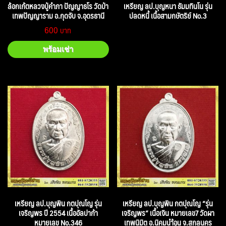
ล้อกเก้ตหลวงปู่คำภา ปัญญาธโร วัดป่า
เหรียญ ลป.บุญหนา ธัมมทินโน รุ่น
เทพปัญญาราม อ.กุดจับ จ.อุดรธานี
ปลดหนี้ เนื้อสามกษัตริย์ No.3
600
พร้อมเช่า
เหรียญ ลป.บุญพิน กตปุณโญ รุ่น
เหรียญ ลป.บุญพิน กตปุณโญ “รุ่น
เจริญพร ปี 2554 เนื้ออัลปาก้า
เจริญพร” เนื้อเงิน หมายเลข7 วัดผา
หมายเลข No.346
เทพนิมิต อ.นิคมนำ้อูน จ.สกลนคร