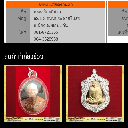
รายละเอียดร้านค้า
ชื่อ
พระอริยะอีสาน
ชื่
ที่อยู่
68/1-2 ถนนประชาสโมสร
ธน
อเมือง จ. ขอนแก่น
โทร
081-8720355
เลขที่
064-3528958
สินค้าที่เกี่ยวข้อง