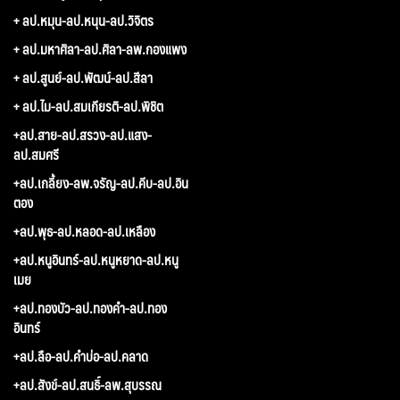
+ ลป.หมุน-ลป.หนุน-ลป.วิจิตร
+ ลป.มหาศิลา-ลป.ศิลา-ลพ.กองแพง
+ ลป.สูนย์-ลป.พัฒน์-ลป.สีลา
+ ลป.ไม-ลป.สมเกียรติ-ลป.พิชิต
+ลป.สาย-ลป.สรวง-ลป.แสง-
ลป.สมศรี
+ลป.เกลี้ยง-ลพ.จรัญ-ลป.คีบ-ลป.อิน
ตอง
+ลป.พุธ-ลป.หลอด-ลป.เหลือง
+ลป.หนูอินทร์-ลป.หนูหยาด-ลป.หนู
เมย
+ลป.ทองบัว-ลป.ทองคำ-ลป.ทอง
อินทร์
+ลป.ลือ-ลป.คำบ่อ-ลป.คลาด
+ลป.สังข์-ลป.สนธิ์-ลพ.สุบรรณ