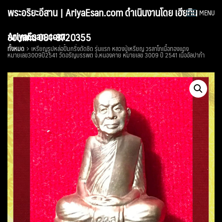
Skip
พระอริยะอีสาน | AriyaEsan.com ดำเนินงานโดย เฮียทิน
MENU
to
content
AriyaEsan.com
ขอนแก่น 081-8720355
ทั้งหมด
เหรียญรูปหล่อปั้มกริ่งตัดชิด รุ่นแรก หลวงปู่เหรียญ วรลาโภเนื้อทองแดง
หมายเลข3009ปี2541 วัดอรัญบรรพต จ.หนองคาย หมายเลข 3009 ปี 2541 เนื้ออัลปาก้า