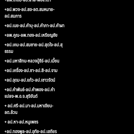
+ลป.พวง-ลป.สอ-ลต.สมหมาย-
ลป.สมภาร
+ลป.เนย-ลป.คำบุ-ลป.คำภา-ลป.คำผา
+ลพ.คูณ-ลพ.ทอง-ลป.เหรียญชัย
+ลป.เคน-ลป.สมชาย-ลป.สุดใจ-ลป.สุ
ธรรม
+ลป.มหาสีทน-หลวงปู่ธีร์-ลป.เมี้ยน
+ลป.เครื่อง-ลป.ชา-ลป.สี-ลป.จาม
+ลป.อุดม-ลป.แก้ว-ลป.เชาวรัตน์
+ลป.คำพันธ์-ลป.คำพอง-ลป.คำ
แปลง-พ.อ.จ.สุริยันต์
+ ลป.ศรี-ลป.มา-ลป.มหาเขียน-
ลต.ล้วน
+ ลป.หา-ลป.หนูเพชร
+ลป.ทองพูล-ลป.อุทัย-ลป.เสถียร