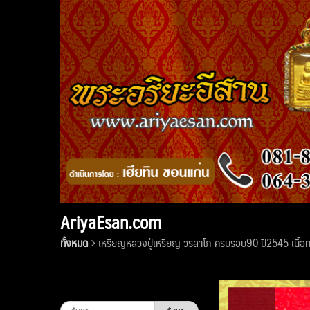
Skip
to
content
AriyaEsan.com
ทั้งหมด
เหรียญหลวงปู่เหรียญ วรลาโภ ครบรอบ90 ปี2545 เนื้
ค้นหา