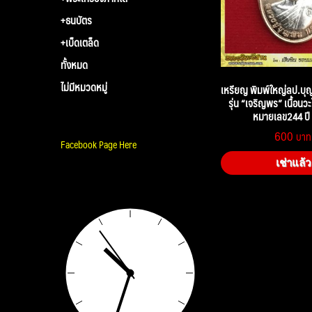
+ธนบัตร
+เบ็ดเตล็ด
ทั้งหมด
ไม่มีหมวดหมู่
เหรียญ พิมพ์ใหญ่ลป.บ
รุ่น “เจริญพร” เนื้อนว
หมายเลข244 ปี
600
Facebook Page Here
เช่าแล้ว