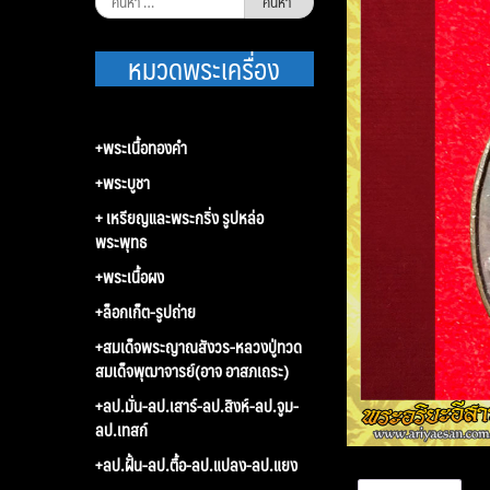
สำหรับ:
หมวดพระเครื่อง
+พระเนื้อทองคำ
+พระบูชา
+ เหรียญและพระกริ่ง รูปหล่อ
พระพุทธ
+พระเนื้อผง
+ล็อกเก็ต-รูปถ่าย
+สมเด็จพระญาณสังวร-หลวงปู่ทวด
สมเด็จพุฒาจารย์(อาจ อาสภเถระ)
+ลป.มั่น-ลป.เสาร์-ลป.สิงห์-ลป.จูม-
ลป.เทสก์
+ลป.ฝั้น-ลป.ตื้อ-ลป.แปลง-ลป.แยง