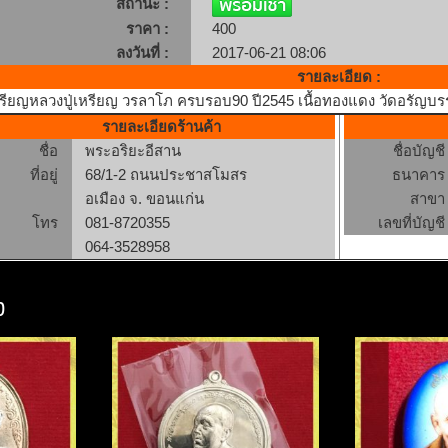
สถานะ :
ราคา :
400
ลงวันที่ :
2017-06-21 08:06
รายละเอียด :
รียญหลวงปู่เหรียญ วรลาโภ ครบรอบ90 ปี2545 เนื้อทองแดง วัดอรัญบ
รายละเอียดร้านค้า
ชื่อ
พระอริยะอีสาน
ชื่อบัญชี
ที่อยู่
68/1-2 ถนนประชาสโมสร
ธนาคาร
อเมือง จ. ขอนแก่น
สาขา
โทร
081-8720355
เลขที่บัญชี
064-3528958
ง