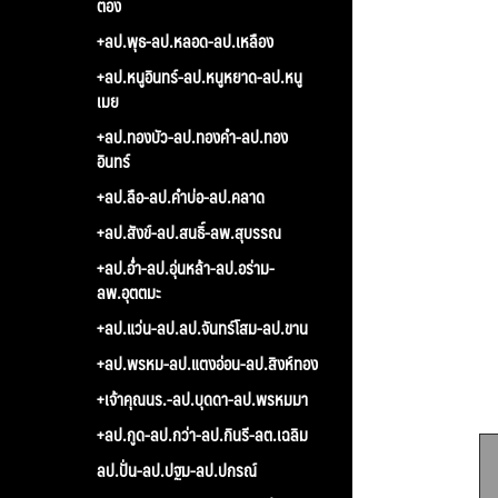
ตอง
+ลป.พุธ-ลป.หลอด-ลป.เหลือง
+ลป.หนูอินทร์-ลป.หนูหยาด-ลป.หนู
เมย
+ลป.ทองบัว-ลป.ทองคำ-ลป.ทอง
อินทร์
+ลป.ลือ-ลป.คำบ่อ-ลป.คลาด
+ลป.สังข์-ลป.สนธิ์-ลพ.สุบรรณ
+ลป.อ่ำ-ลป.อุ่นหล้า-ลป.อร่าม-
ลพ.อุตตมะ
+ลป.แว่น-ลป.ลป.จันทร์โสม-ลป.ขาน
+ลป.พรหม-ลป.แตงอ่อน-ลป.สิงห์ทอง
+เจ้าคุณนร.-ลป.บุดดา-ลป.พรหมมา
+ลป.กูด-ลป.กว่า-ลป.กินรี-ลต.เฉลิม
ลป.ปั่น-ลป.ปฐม-ลป.ปกรณ์