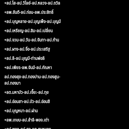
+ลป.โส-ลป.วิไลย์-ลป.หลวง-ลป.ถวิล
+ลพ.ขันตี-ลป.ท่อน-ลพ.ประสิทธิ์
+ลป.บุญหลาย-ลป.บุญเพ็ง-ลป.บุญมี
+ลป.เหรียญ-ลป.สิม-ลป.เปลี่ยน
+ลป.จวน-ลป.วัน-ลป.จันทา-ลป.ก้าน
+ลป.ผาง-ลป.จื่อ-ลป.ประเสริฐ
+ลป.ลี-ลป.บุญมี-ท่านพ่อลี
+ลป.เพียร-ลพ.จันมี-ลป.กัณหา
ลป.ทองสุข-ลป.ทองปาน-ลป.ทองสูน-
ลป.ทองมา
+ลต.มหาบัว-ลป.เจี๊ยะ-ลป.ทุย
+ลป.อ่อนสา-ลป.บัว-ลป.อ่อนสี
+ลป.บุญหนา-ลป.ผ่าน
+ลพ.เกษม-ลป.สำลี-พอจ.เต่า
+ลป.พวง-ลป.สอ-ลต.สมหมาย-