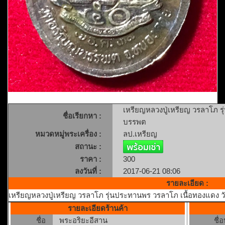
เหรียญหลวงปู่เหรียญ วรลาโภ ร
ชื่อเรียกหา :
บรรพต
หมวดหมู่พระเครื่อง :
ลป.เหรียญ
สถานะ :
ราคา :
300
ลงวันที่ :
2017-06-21 08:06
รายละเอียด :
เหรียญหลวงปู่เหรียญ วรลาโภ รุ่นประทานพร วรลาโภ เนื้อทองแดง 
รายละเอียดร้านค้า
ชื่อ
พระอริยะอีสาน
ชื่