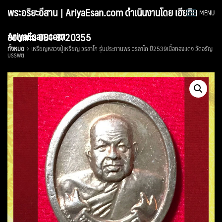
Skip
พระอริยะอีสาน | AriyaEsan.com ดำเนินงานโดย เฮียทิน
MENU
to
content
AriyaEsan.com
ขอนแก่น 081-8720355
ทั้งหมด
เหรียญหลวงปู่เหรียญ วรลาโภ รุ่นประทานพร วรลาโภ ปี2539เนื้อทองแดง วัดอรัญ
บรรพต