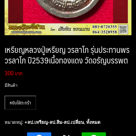
เหรียญหลวงปู่เหรียญ วรลาโภ รุ่นประทานพร
วรลาโภ ปี2539เนื้อทองแดง วัดอรัญบรรพต
300
มีสินค้า
จำนวน
หยิบใส่ตะกร้า
เหรียญ
หลวง
ปู่
หมวดหมู่:
+ลป.เหรียญ-ลป.สิม-ลป.เปลี่ยน
,
ทั้งหมด
เหรียญ
วร