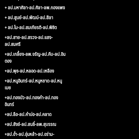
+ ลป.มหาศิลา-ลป.ศิลา-ลพ.กองแพง
+ ลป.สูนย์-ลป.พัฒน์-ลป.สีลา
+ ลป.ไม-ลป.สมเกียรติ-ลป.พิชิต
+ลป.สาย-ลป.สรวง-ลป.แสง-
ลป.สมศรี
+ลป.เกลี้ยง-ลพ.จรัญ-ลป.คีบ-ลป.อิน
ตอง
+ลป.พุธ-ลป.หลอด-ลป.เหลือง
+ลป.หนูอินทร์-ลป.หนูหยาด-ลป.หนู
เมย
+ลป.ทองบัว-ลป.ทองคำ-ลป.ทอง
อินทร์
+ลป.ลือ-ลป.คำบ่อ-ลป.คลาด
+ลป.สังข์-ลป.สนธิ์-ลพ.สุบรรณ
+ลป.อ่ำ-ลป.อุ่นหล้า-ลป.อร่าม-