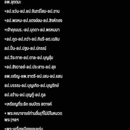
ลพ.อุตตมะ
+ลป.แว่น-ลป.ลป.จันทร์โสม-ลป.ขาน
+ลป.พรหม-ลป.แตงอ่อน-ลป.สิงห์ทอง
+เจ้าคุณนร.-ลป.บุดดา-ลป.พรหมมา
+ลป.กูด-ลป.กว่า-ลป.กินรี-ลต.เฉลิม
ลป.ปั่น-ลป.ปฐม-ลป.ปกรณ์
ลป.วีระทาย-ลป.ตาล-ลป.บุญอุ้ม
+ลป.สังวาลย์-ลป.ประสาร-ลป.สุข
ลพ.เจริญ-ลพ.ชาตรี-ลป.เสน-ลป.แสน
ลป.บรรณ-ลป.บุญเกิด-ลป.บุญรักษ์
ลป.อว้าน-ลป.บุญกู้-ลป.ทูล
+เหรียญที่ระลึก ธนบัตร สตางค์
+ พระคณาจารย์ท่านอื่น(ที่ไม่มีในหมวด
พระ)ฯลฯ
+พระเครื่องเมืองขอนแก่น