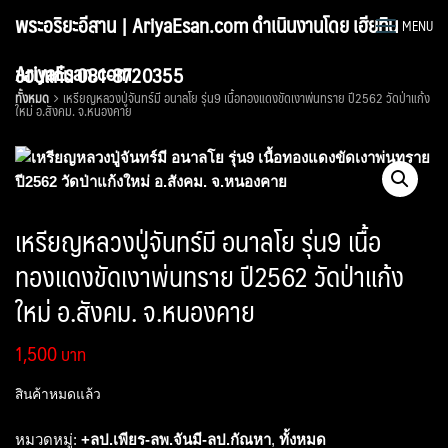
Skip
พระอริยะอีสาน | AriyaEsan.com ดำเนินงานโดย เฮียทิน
MENU
to
content
AriyaEsan.com
ขอนแก่น 081-8720355
ทั้งหมด
เหรียญหลวงปู่จันทร์มี อนาลโย รุ่น9 เนื้อทองแดงขัดเงาพ่นทราย ปี2562 วัดป่าแก้ง
ใหม่ อ.สังคม. จ.หนองคาย
เหรียญหลวงปู่จันทร์มี อนาลโย รุ่น9 เนื้อ
ทองแดงขัดเงาพ่นทราย ปี2562 วัดป่าแก้ง
ใหม่ อ.สังคม. จ.หนองคาย
1,500
สินค้าหมดแล้ว
หมวดหมู่:
+ลป.เพียร-ลพ.จันมี-ลป.กัณหา
,
ทั้งหมด