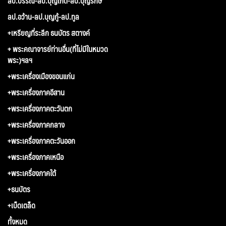
ลป.บรรณ-ลป.บุญเกิด-ลป.บุญรักษ์
ลป.อว้าน-ลป.บุญกู้-ลป.ทูล
+เหรียญที่ระลึก ธนบัตร สตางค์
+ พระคณาจารย์ท่านอื่น(ที่ไม่มีในหมวด
พระ)ฯลฯ
+พระเครื่องเมืองขอนแก่น
+พระเครื่องภาคอีสาน
+พระเครื่องภาคตะวันตก
+พระเครื่องภาคกลาง
+พระเครื่องภาคตะวันออก
+พระเครื่องภาคเหนือ
+พระเครื่องภาคใต้
+ธนบัตร
+เบ็ดเตล็ด
ทั้งหมด