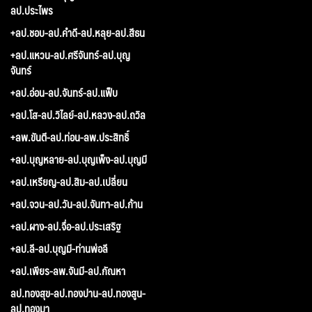
ลป.ประไพร
+ลป.ชอบ-ลป.คำดี-ลป.หลุย-ลป.สีธน
+ลป.แหวน-ลป.ศรีจันทร์-ลป.บุญ
จันทร์
+ลป.อ่อน-ลป.จันทร์-ลป.แฟ็บ
+ลป.โส-ลป.วิไลย์-ลป.หลวง-ลป.ถวิล
+ลพ.ขันตี-ลป.ท่อน-ลพ.ประสิทธิ์
+ลป.บุญหลาย-ลป.บุญเพ็ง-ลป.บุญมี
+ลป.เหรียญ-ลป.สิม-ลป.เปลี่ยน
+ลป.จวน-ลป.วัน-ลป.จันทา-ลป.ก้าน
+ลป.ผาง-ลป.จื่อ-ลป.ประเสริฐ
+ลป.ลี-ลป.บุญมี-ท่านพ่อลี
+ลป.เพียร-ลพ.จันมี-ลป.กัณหา
ลป.ทองสุข-ลป.ทองปาน-ลป.ทองสูน-
ลป.ทองมา