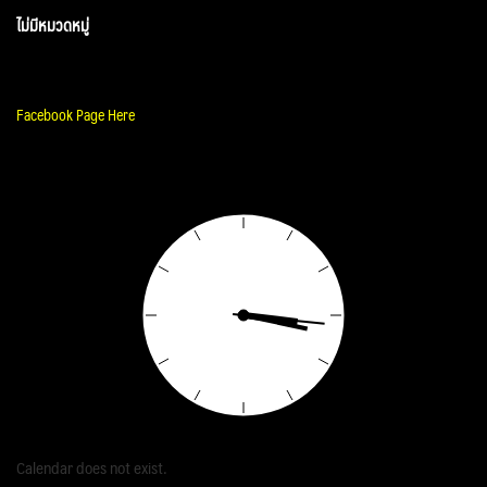
ไม่มีหมวดหมู่
Facebook Page Here
Calendar does not exist.