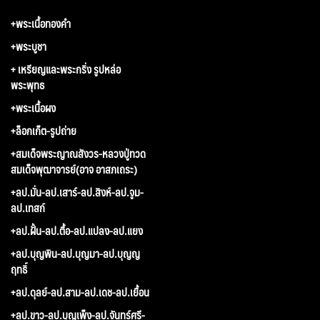
+พระเนื้อทองคำ
+พระบูชา
+ เหรียญและพระกริ่ง รูปหล่อ
พระพุทธ
+พระเนื้อผง
+ล็อกเก็ต-รูปถ่าย
+สมเด็จพระญาณสังวร-หลวงปู่ทวด
สมเด็จพุฒาจารย์(อาจ อาสภเถระ)
+ลป.มั่น-ลป.เสาร์-ลป.สิงห์-ลป.จูม-
ลป.เทสก์
+ลป.ฝั้น-ลป.ตื้อ-ลป.แปลง-ลป.แยง
+ลป.บุญพิน-ลป.บุญมา-ลป.บุญญ
ฤทธิ์
+ลป.ดุลย์-ลป.สาม-ลป.เดช-ลป.เยื้อน
+ลป.ขาว-ลป.บุญเพ็ง-ลป.จันทร์ศรี-