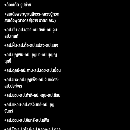
+ล็อกเก็ต-รูปถ่าย
+สมเด็จพระญาณสังวร-หลวงปู่ทวด
สมเด็จพุฒาจารย์(อาจ อาสภเถระ)
+ลป.มั่น-ลป.เสาร์-ลป.สิงห์-ลป.จูม-
ลป.เทสก์
+ลป.ฝั้น-ลป.ตื้อ-ลป.แปลง-ลป.แยง
+ลป.บุญพิน-ลป.บุญมา-ลป.บุญญ
ฤทธิ์
+ลป.ดุลย์-ลป.สาม-ลป.เดช-ลป.เยื้อน
+ลป.ขาว-ลป.บุญเพ็ง-ลป.จันทร์ศรี-
ลป.ประไพร
+ลป.ชอบ-ลป.คำดี-ลป.หลุย-ลป.สีธน
+ลป.แหวน-ลป.ศรีจันทร์-ลป.บุญ
จันทร์
+ลป.อ่อน-ลป.จันทร์-ลป.แฟ็บ
+ลป.โส-ลป.วิไลย์-ลป.หลวง-ลป.ถวิล