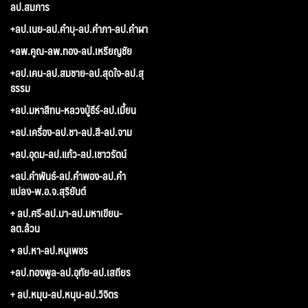
ลป.สมภาร
+ลป.เนย-ลป.คำบุ-ลป.คำภา-ลป.คำผา
+ลพ.คูณ-ลพ.ทอง-ลป.เหรียญชัย
+ลป.เคน-ลป.สมชาย-ลป.สุดใจ-ลป.สุ
ธรรม
+ลป.มหาสีทน-หลวงปู่ธีร์-ลป.เมี้ยน
+ลป.เครื่อง-ลป.ชา-ลป.สี-ลป.จาม
+ลป.อุดม-ลป.แก้ว-ลป.เชาวรัตน์
+ลป.คำพันธ์-ลป.คำพอง-ลป.คำ
แปลง-พ.อ.จ.สุริยันต์
+ ลป.ศรี-ลป.มา-ลป.มหาเขียน-
ลต.ล้วน
+ ลป.หา-ลป.หนูเพชร
+ลป.ทองพูล-ลป.อุทัย-ลป.เสถียร
+ ลป.หมุน-ลป.หนุน-ลป.วิจิตร