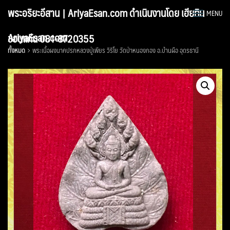
Skip
พระอริยะอีสาน | AriyaEsan.com ดำเนินงานโดย เฮียทิน
MENU
to
content
AriyaEsan.com
ขอนแก่น 081-8720355
ทั้งหมด
พระเนื้อผงนาคปรกหลวงปู่เพียร วิริโย วัดป่าหนองกอง อ.บ้านผือ อุดรธานี