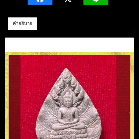
ปู่
เพียร
วิ
คำอธิบาย
ริโย
วัด
คำอธิบาย
ป่า
หนอง
กอง
อ.บ้าน
ผือ
อุดรธานี
ชิ้น