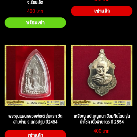
จ.ร้อยเอ็ด
400
เช่าแล้ว
พร้อมเช่า
พระขุนแผนหลวงพ่อเต๋ รุ่นแรก วัด
เหรียญ ลป.บุญหนา ธัมมทินโดน รุ่น
สามง่าม จ.นครปฐม ปี2484
นำโชค เนื้อฝาบาตร ปี 2554
400
เช่าแล้ว