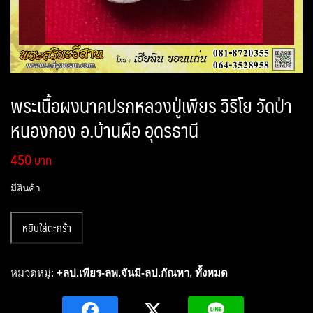
พระเนื้อผงนาคปรกหลวงปู่เพียร วิริโย วัดป่า
หนองกอง อ.บ้านผือ อุดรธานี
450
มีสินค้า
จำนวน
หยิบใส่ตะกร้า
พระ
เนื้อ
ผง
หมวดหมู่:
+ลป.เพียร-ลพ.จันมี-ลป.กัณหา
,
ทั้งหมด
นาคปรก
หลวง