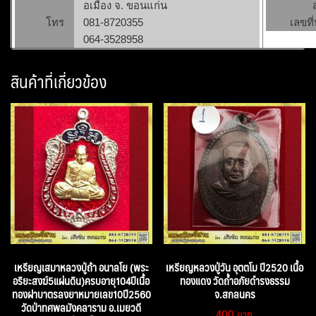
อเมือง จ. ขอนแก่น
โทร
081-8720355
เลขที่
064-3528958
สินค้าที่เกี่ยวข้อง
เหรียญเสมาหลวงปู่ถ้า อนาลโย (พระ
เหรียญหลวงปู่วัน อุตตโม ปี2520 เนื้อ
อริยะสงฆ์5แผ่นดิน)ครบอายุ104ปีเนื้อ
ทองแดง วัดถ้ำอภัยดำรงธรรม
ทองฝาบาตรลงยาหมายเลข10ปี2560
จ.สกลนคร
วัดป่าทศพลมังคลาราม อ.เมยวดี
400