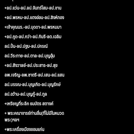
+ลป.แว่น-ลป.ลป.จันทร์โสม-ลป.ขาน
+ลป.พรหม-ลป.แตงอ่อน-ลป.สิงห์ทอง
+เจ้าคุณนร.-ลป.บุดดา-ลป.พรหมมา
+ลป.กูด-ลป.กว่า-ลป.กินรี-ลต.เฉลิม
ลป.ปั่น-ลป.ปฐม-ลป.ปกรณ์
ลป.วีระทาย-ลป.ตาล-ลป.บุญอุ้ม
+ลป.สังวาลย์-ลป.ประสาร-ลป.สุข
ลพ.เจริญ-ลพ.ชาตรี-ลป.เสน-ลป.แสน
ลป.บรรณ-ลป.บุญเกิด-ลป.บุญรักษ์
ลป.อว้าน-ลป.บุญกู้-ลป.ทูล
+เหรียญที่ระลึก ธนบัตร สตางค์
+ พระคณาจารย์ท่านอื่น(ที่ไม่มีในหมวด
พระ)ฯลฯ
+พระเครื่องเมืองขอนแก่น