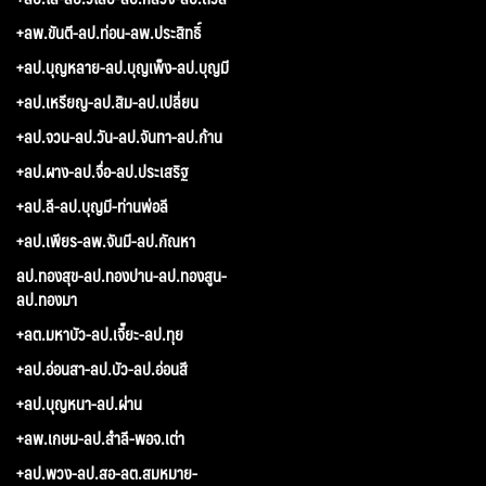
+ลพ.ขันตี-ลป.ท่อน-ลพ.ประสิทธิ์
+ลป.บุญหลาย-ลป.บุญเพ็ง-ลป.บุญมี
+ลป.เหรียญ-ลป.สิม-ลป.เปลี่ยน
+ลป.จวน-ลป.วัน-ลป.จันทา-ลป.ก้าน
+ลป.ผาง-ลป.จื่อ-ลป.ประเสริฐ
+ลป.ลี-ลป.บุญมี-ท่านพ่อลี
+ลป.เพียร-ลพ.จันมี-ลป.กัณหา
ลป.ทองสุข-ลป.ทองปาน-ลป.ทองสูน-
ลป.ทองมา
+ลต.มหาบัว-ลป.เจี๊ยะ-ลป.ทุย
+ลป.อ่อนสา-ลป.บัว-ลป.อ่อนสี
+ลป.บุญหนา-ลป.ผ่าน
+ลพ.เกษม-ลป.สำลี-พอจ.เต่า
+ลป.พวง-ลป.สอ-ลต.สมหมาย-