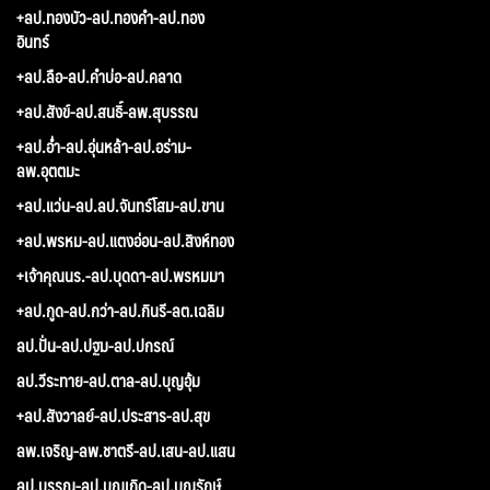
+ลป.ทองบัว-ลป.ทองคำ-ลป.ทอง
อินทร์
+ลป.ลือ-ลป.คำบ่อ-ลป.คลาด
+ลป.สังข์-ลป.สนธิ์-ลพ.สุบรรณ
+ลป.อ่ำ-ลป.อุ่นหล้า-ลป.อร่าม-
ลพ.อุตตมะ
+ลป.แว่น-ลป.ลป.จันทร์โสม-ลป.ขาน
+ลป.พรหม-ลป.แตงอ่อน-ลป.สิงห์ทอง
+เจ้าคุณนร.-ลป.บุดดา-ลป.พรหมมา
+ลป.กูด-ลป.กว่า-ลป.กินรี-ลต.เฉลิม
ลป.ปั่น-ลป.ปฐม-ลป.ปกรณ์
ลป.วีระทาย-ลป.ตาล-ลป.บุญอุ้ม
+ลป.สังวาลย์-ลป.ประสาร-ลป.สุข
ลพ.เจริญ-ลพ.ชาตรี-ลป.เสน-ลป.แสน
ลป.บรรณ-ลป.บุญเกิด-ลป.บุญรักษ์