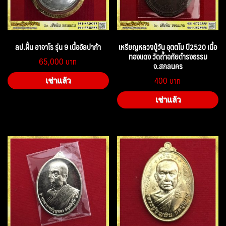
ลป.ฝั้น อาจาโร รุ่น 9 เนื้ออัลปาก้า
เหรียญหลวงปู่วัน อุตตโม ปี2520 เนื้อ
ทองแดง วัดถ้ำอภัยดำรงธรรม
65,000
จ.สกลนคร
400
เช่าแล้ว
เช่าแล้ว