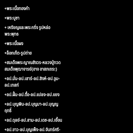
+พระเนื้อทองคำ
+พระบูชา
+ เหรียญและพระกริ่ง รูปหล่อ
พระพุทธ
+พระเนื้อผง
+ล็อกเก็ต-รูปถ่าย
+สมเด็จพระญาณสังวร-หลวงปู่ทวด
สมเด็จพุฒาจารย์(อาจ อาสภเถระ)
+ลป.มั่น-ลป.เสาร์-ลป.สิงห์-ลป.จูม-
ลป.เทสก์
+ลป.ฝั้น-ลป.ตื้อ-ลป.แปลง-ลป.แยง
+ลป.บุญพิน-ลป.บุญมา-ลป.บุญญ
ฤทธิ์
+ลป.ดุลย์-ลป.สาม-ลป.เดช-ลป.เยื้อน
+ลป.ขาว-ลป.บุญเพ็ง-ลป.จันทร์ศรี-