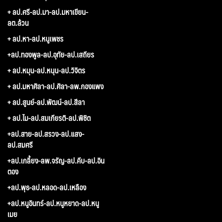
+ ลป.ศรี-ลป.มา-ลป.มหาเขียน-
ลต.ล้วน
+ ลป.หา-ลป.หนูเพชร
+ลป.ทองพูล-ลป.อุทัย-ลป.เสถียร
+ ลป.หมุน-ลป.หนุน-ลป.วิจิตร
+ ลป.มหาศิลา-ลป.ศิลา-ลพ.กองแพง
+ ลป.สูนย์-ลป.พัฒน์-ลป.สีลา
+ ลป.ไม-ลป.สมเกียรติ-ลป.พิชิต
+ลป.สาย-ลป.สรวง-ลป.แสง-
ลป.สมศรี
+ลป.เกลี้ยง-ลพ.จรัญ-ลป.คีบ-ลป.อิน
ตอง
+ลป.พุธ-ลป.หลอด-ลป.เหลือง
+ลป.หนูอินทร์-ลป.หนูหยาด-ลป.หนู
เมย