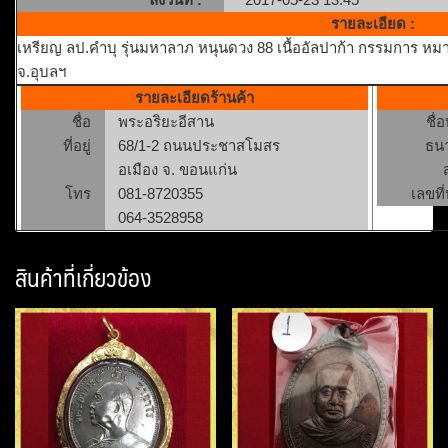
รายละเอียด :
เหรียญ ลป.คำบุ รุ่นมหาลาภ หนุนดวง 88 เนื้ออัลปาก้า กรรมการ หมา
จ.อุบลฯ
รายละเอียดร้านค้า
ชื่อ
พระอริยะอีสาน
ชื่
ที่อยู่
68/1-2 ถนนประชาสโมสร
ธน
อเมือง จ. ขอนแก่น
โทร
081-8720355
เลขที่
064-3528958
สินค้าที่เกี่ยวข้อง