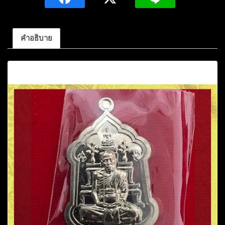
ดวง
88
เนื้อ
คำอธิบาย
อัล
ปาก้
คำอธิบาย
า
กรรมการ
หมายเลข
224
ชิ้น