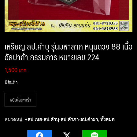
เหรียญ ลป.คำบุ รุ่นมหาลาภ หนุนดวง 88 เนื้อ
อัลปาก้า กรรมการ หมายเลข 224
1,500
มีสินค้า
จำนวน
หยิบใส่ตะกร้า
เหรียญ
ลป.คำบุ
รุ่น
หมวดหมู่:
+ลป.เนย-ลป.คำบุ-ลป.คำภา-ลป.คำผา
,
ทั้งหมด
มหาลาภ
หนุน