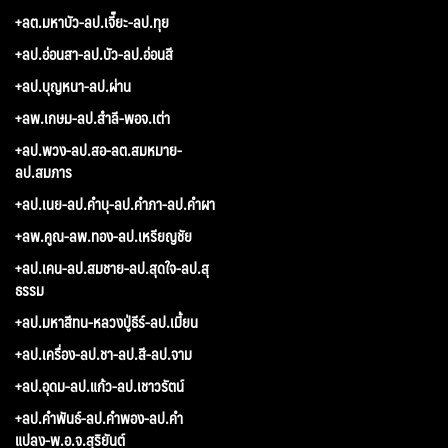
+ลต.มหาบัว-ลป.เจี๊ยะ-ลป.ทุย
+ลป.อ่อนสา-ลป.บัว-ลป.อ่อนสี
+ลป.บุญหนา-ลป.ผ่าน
+ลพ.เกษม-ลป.สำลี-พอจ.เต่า
+ลป.พวง-ลป.สอ-ลต.สมหมาย-
ลป.สมภาร
+ลป.เนย-ลป.คำบุ-ลป.คำภา-ลป.คำผา
+ลพ.คูณ-ลพ.ทอง-ลป.เหรียญชัย
+ลป.เคน-ลป.สมชาย-ลป.สุดใจ-ลป.สุ
ธรรม
+ลป.มหาสีทน-หลวงปู่ธีร์-ลป.เมี้ยน
+ลป.เครื่อง-ลป.ชา-ลป.สี-ลป.จาม
+ลป.อุดม-ลป.แก้ว-ลป.เชาวรัตน์
+ลป.คำพันธ์-ลป.คำพอง-ลป.คำ
แปลง-พ.อ.จ.สุริยันต์