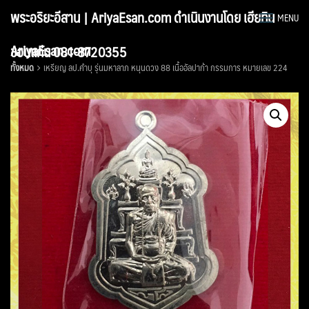
Skip
พระอริยะอีสาน | AriyaEsan.com ดำเนินงานโดย เฮียทิน
MENU
to
content
AriyaEsan.com
ขอนแก่น 081-8720355
ทั้งหมด
เหรียญ ลป.คำบุ รุ่นมหาลาภ หนุนดวง 88 เนื้ออัลปาก้า กรรมการ หมายเลข 224