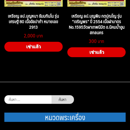
เหรียญ ลป.บุญหนา ธัมมทินโน รุ่น
เหรียญ ลป.บุญพิน กตปุณโญ รุ่น
เศรษฐี 80 เนื้ออัลปาก้า หมายเลข
“เจริญพร” ปี 2554 เนื้อฝาบาตร
2913
No.1595วัดผาเทพนิมิต อ.นิคมน้ำอูน
สกลนคร
2,000
300
เช่าแล้ว
เช่าแล้ว
ค้นหา
สำหรับ:
หมวดพระเครื่อง