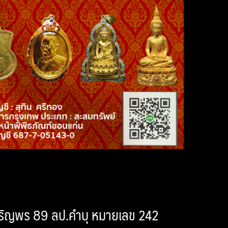
ริญพร 89 ลป.คำบุ หมายเลข 242