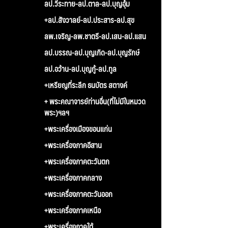
ลป.วีระทาย-ลป.ตาล-ลป.บุญอุ้ม
+ลป.สังวาลย์-ลป.ประสาร-ลป.สุข
ลพ.เจริญ-ลพ.ชาตรี-ลป.เสน-ลป.แสน
ลป.บรรณ-ลป.บุญเกิด-ลป.บุญรักษ์
ลป.อว้าน-ลป.บุญกู้-ลป.ทูล
+เหรียญที่ระลึก ธนบัตร สตางค์
+ พระคณาจารย์ท่านอื่น(ที่ไม่มีในหมวด
พระ)ฯลฯ
+พระเครื่องเมืองขอนแก่น
+พระเครื่องภาคอีสาน
+พระเครื่องภาคตะวันตก
+พระเครื่องภาคกลาง
+พระเครื่องภาคตะวันออก
+พระเครื่องภาคเหนือ
+พระเครื่องภาคใต้