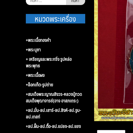
สำหรับ:
หมวดพระเครื่อง
+พระเนื้อทองคำ
+พระบูชา
+ เหรียญและพระกริ่ง รูปหล่อ
พระพุทธ
+พระเนื้อผง
+ล็อกเก็ต-รูปถ่าย
+สมเด็จพระญาณสังวร-หลวงปู่ทวด
สมเด็จพุฒาจารย์(อาจ อาสภเถระ)
+ลป.มั่น-ลป.เสาร์-ลป.สิงห์-ลป.จูม-
ลป.เทสก์
+ลป.ฝั้น-ลป.ตื้อ-ลป.แปลง-ลป.แยง