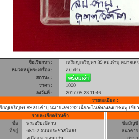
ชื่อเรียกหา :
เหรียญเจริญพร 89 ลป.คำบุ หมายเลข
หมวดหมู่พระเครื่อง :
ลป.คำบุ
สถานะ :
ราคา :
1000
ลงวันที่ :
2017-05-23 11:46
รายละเอียด :
รียญเจริญพร 89 ลป.คำบุ หมายเลข 242 เนื้อกะไหล่ทองลงยาชมพู-เขียว 
รายละเอียดร้านค้า
ชื่อ
พระอริยะอีสาน
ชื่อบัญชี
ที่อยู่
68/1-2 ถนนประชาสโมสร
ธนาคาร
อเมือง จ. ขอนแก่น
สาขา