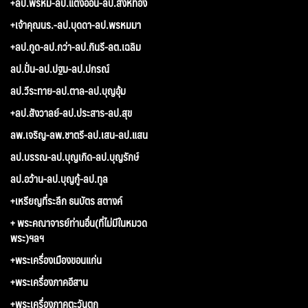
+ลป.พรหม-ลป.แตงอ่อน-ลป.สิงห์ทอง
+เจ้าคุณนร.-ลป.บุดดา-ลป.พรหมมา
+ลป.กูด-ลป.กว่า-ลป.กินรี-ลต.เฉลิม
ลป.ปั่น-ลป.ปฐม-ลป.ปกรณ์
ลป.วีระทาย-ลป.ตาล-ลป.บุญอุ้ม
+ลป.สังวาลย์-ลป.ประสาร-ลป.สุข
ลพ.เจริญ-ลพ.ชาตรี-ลป.เสน-ลป.แสน
ลป.บรรณ-ลป.บุญเกิด-ลป.บุญรักษ์
ลป.อว้าน-ลป.บุญกู้-ลป.ทูล
+เหรียญที่ระลึก ธนบัตร สตางค์
+ พระคณาจารย์ท่านอื่น(ที่ไม่มีในหมวด
พระ)ฯลฯ
+พระเครื่องเมืองขอนแก่น
+พระเครื่องภาคอีสาน
+พระเครื่องภาคตะวันตก