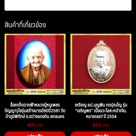
สินค้าที่เกี่ยวข้อง
ล็อกเก็ตฉากฟ้าหลวงปู่หนูเพชร
เหรียญ ลป.บุญพิน กตปุณโญ รุ่น
ปัญญาวุโธรุ่นสร้างบารมี90ปี2561 วัด
“เจริญพร” เนื้อนวะโลหะหน้าเงิน.
ป่าภูมิพิทักษ์ อ.สว่างแดงดิน สกลนคร
หมายเลข7 ปี 2554
400
650