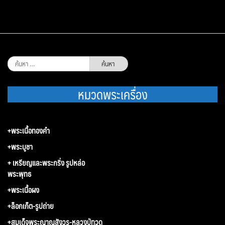
ค้นหา
สำหรับ:
หมวดพระเครื่อง
+พระเนื้อทองคำ
+พระบูชา
+ เหรียญและพระกริ่ง รูปหล่อ
พระพุทธ
+พระเนื้อผง
+ล็อกเก็ต-รูปถ่าย
+สมเด็จพระญาณสังวร-หลวงปู่ทวด