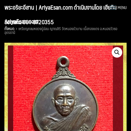
Skip
พระอริยะอีสาน | AriyaEsan.com ดำเนินงานโดย เฮียทิน
MENU
to
content
AriyaEsan.com
ขอนแก่น 081-8720355
ทั้งหมด
เหรียญกลมหลวงปู่อ่อน ญาณสิริ วัดหนองบัวบาน เนื้อทองแดง อ.หนองวัวซอ
อุดรธานี