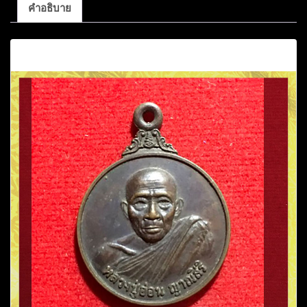
คำอธิบาย
คำอธิบาย