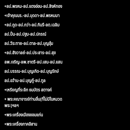
+ลป.พรหม-ลป.แตงอ่อน-ลป.สิงห์ทอง
+เจ้าคุณนร.-ลป.บุดดา-ลป.พรหมมา
+ลป.กูด-ลป.กว่า-ลป.กินรี-ลต.เฉลิม
ลป.ปั่น-ลป.ปฐม-ลป.ปกรณ์
ลป.วีระทาย-ลป.ตาล-ลป.บุญอุ้ม
+ลป.สังวาลย์-ลป.ประสาร-ลป.สุข
ลพ.เจริญ-ลพ.ชาตรี-ลป.เสน-ลป.แสน
ลป.บรรณ-ลป.บุญเกิด-ลป.บุญรักษ์
ลป.อว้าน-ลป.บุญกู้-ลป.ทูล
+เหรียญที่ระลึก ธนบัตร สตางค์
+ พระคณาจารย์ท่านอื่น(ที่ไม่มีในหมวด
พระ)ฯลฯ
+พระเครื่องเมืองขอนแก่น
+พระเครื่องภาคอีสาน