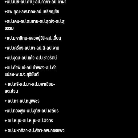
+ลป.เนย-ลป.คำบุ-ลป.คำภา-ลป.คำผา
+ลพ.คูณ-ลพ.ทอง-ลป.เหรียญชัย
+ลป.เคน-ลป.สมชาย-ลป.สุดใจ-ลป.สุ
ธรรม
+ลป.มหาสีทน-หลวงปู่ธีร์-ลป.เมี้ยน
+ลป.เครื่อง-ลป.ชา-ลป.สี-ลป.จาม
+ลป.อุดม-ลป.แก้ว-ลป.เชาวรัตน์
+ลป.คำพันธ์-ลป.คำพอง-ลป.คำ
แปลง-พ.อ.จ.สุริยันต์
+ ลป.ศรี-ลป.มา-ลป.มหาเขียน-
ลต.ล้วน
+ ลป.หา-ลป.หนูเพชร
+ลป.ทองพูล-ลป.อุทัย-ลป.เสถียร
+ ลป.หมุน-ลป.หนุน-ลป.วิจิตร
+ ลป.มหาศิลา-ลป.ศิลา-ลพ.กองแพง