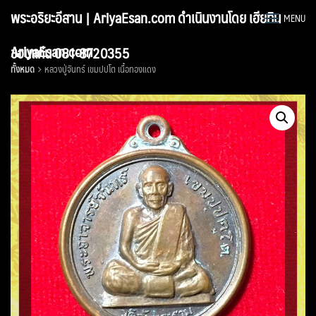
Skip
พระอริยะอีสาน | AriyaEsan.com ดำเนินงานโดย เฮียทิน
MENU
to
content
AriyaEsan.com
ขอนแก่น 081-8720355
ทั้งหมด
หลวงปู่จันทร์ เขมปปโต เนื้อทองแดง