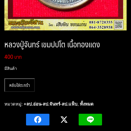
หลวงปู่จันทร์ เขมปปโต เนื้อทองแดง
400
มีสินค้า
จำนวน
หยิบใส่ตะกร้า
หลวง
ปู่
จันทร์
หมวดหมู่:
+ลป.อ่อน-ลป.จันทร์-ลป.แฟ็บ
,
ทั้งหมด
เขม
ปปโต
เนื้อ
ทองแดง