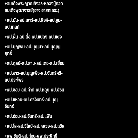
+สมเด็จพระญาณสังวร-หลวงปู่ทวด
สมเด็จพุฒาจารย์(อาจ อาสภเถระ)
+ลป.มั่น-ลป.เสาร์-ลป.สิงห์-ลป.จูม-
ลป.เทสก์
+ลป.ฝั้น-ลป.ตื้อ-ลป.แปลง-ลป.แยง
+ลป.บุญพิน-ลป.บุญมา-ลป.บุญญ
ฤทธิ์
+ลป.ดุลย์-ลป.สาม-ลป.เดช-ลป.เยื้อน
+ลป.ขาว-ลป.บุญเพ็ง-ลป.จันทร์ศรี-
ลป.ประไพร
+ลป.ชอบ-ลป.คำดี-ลป.หลุย-ลป.สีธน
+ลป.แหวน-ลป.ศรีจันทร์-ลป.บุญ
จันทร์
+ลป.อ่อน-ลป.จันทร์-ลป.แฟ็บ
+ลป.โส-ลป.วิไลย์-ลป.หลวง-ลป.ถวิล
+ลพ.ขันตี-ลป.ท่อน-ลพ.ประสิทธิ์