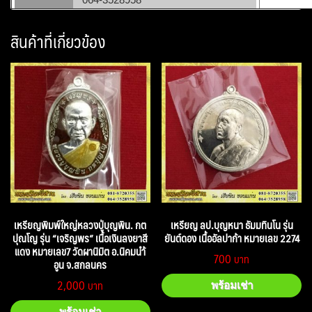
สินค้าที่เกี่ยวข้อง
เหรียญพิมพ์ใหญ่หลวงปู่บุญพิน. กต
เหรียญ ลป.บุญหนา ธัมมทินโน รุ่น
ปุณโญ รุ่น “เจริญพร” เนื้อเงินลงยาสี
ยันต์ดอง เนื้ออัลปาก้า หมายเลข 2274
แดง หมายเลข7 วัดผานิมิต อ.นิคมนำ้
700
อูน จ.สกลนคร
2,000
พร้อมเช่า
พร้อมเช่า