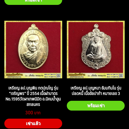
เหรียญ ลป.บุญพิน กตปุณโญ รุ่น
เหรียญ ลป.บุญหนา ธัมมทินโน รุ่น
“เจริญพร” ปี 2554 เนื้อฝาบาตร
ปลดหนี้ เนื้ออัลปาก้า หมายเลข 3
No.1595วัดผาเทพนิมิต อ.นิคมน้ำอูน
สกลนคร
พร้อมเช่า
300
เช่าแล้ว