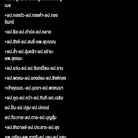
เมย
+ลป.ทองบัว-ลป.ทองคำ-ลป.ทอง
อินทร์
+ลป.ลือ-ลป.คำบ่อ-ลป.คลาด
+ลป.สังข์-ลป.สนธิ์-ลพ.สุบรรณ
+ลป.อ่ำ-ลป.อุ่นหล้า-ลป.อร่าม-
ลพ.อุตตมะ
+ลป.แว่น-ลป.ลป.จันทร์โสม-ลป.ขาน
+ลป.พรหม-ลป.แตงอ่อน-ลป.สิงห์ทอง
+เจ้าคุณนร.-ลป.บุดดา-ลป.พรหมมา
+ลป.กูด-ลป.กว่า-ลป.กินรี-ลต.เฉลิม
ลป.ปั่น-ลป.ปฐม-ลป.ปกรณ์
ลป.วีระทาย-ลป.ตาล-ลป.บุญอุ้ม
+ลป.สังวาลย์-ลป.ประสาร-ลป.สุข
ลพ.เจริญ-ลพ.ชาตรี-ลป.เสน-ลป.แสน