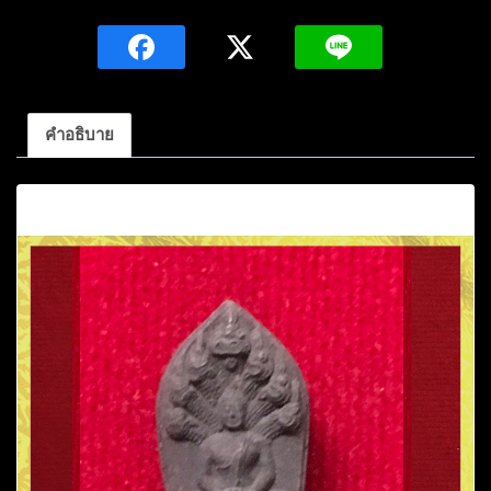
นาคปรก
หลวง
ปู่
อ่อน
สา
คำอธิบาย
สุข
กาโร
คำอธิบาย
เนื้อ
สี
ดำ
วัด
ประชา
ชุมพล
พัฒนา
ราม
อ.เมือง
อุดรธานี
ชิ้น