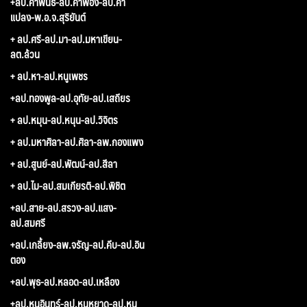
+ลป.คำพันธ์-ลป.คำพอง-ลป.คำ
แปลง-พ.อ.จ.สุริยันต์
+ ลป.ศรี-ลป.มา-ลป.มหาเขียน-
ลต.ล้วน
+ ลป.หา-ลป.หนูเพชร
+ลป.ทองพูล-ลป.อุทัย-ลป.เสถียร
+ ลป.หมุน-ลป.หนุน-ลป.วิจิตร
+ ลป.มหาศิลา-ลป.ศิลา-ลพ.กองแพง
+ ลป.สูนย์-ลป.พัฒน์-ลป.สีลา
+ ลป.ไม-ลป.สมเกียรติ-ลป.พิชิต
+ลป.สาย-ลป.สรวง-ลป.แสง-
ลป.สมศรี
+ลป.เกลี้ยง-ลพ.จรัญ-ลป.คีบ-ลป.อิน
ตอง
+ลป.พุธ-ลป.หลอด-ลป.เหลือง
+ลป.หนูอินทร์-ลป.หนูหยาด-ลป.หนู