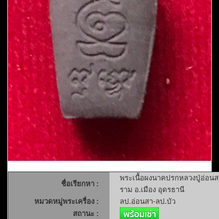
พระเนื้อผงนาคปรกหลวงปู่อ่อนส
ชื่อเรียกหา :
ราม อ.เมือง อุดรธานี
หมวดหมู่พระเครื่อง :
ลป.อ่อนสา-ลป.บัว
สถานะ :