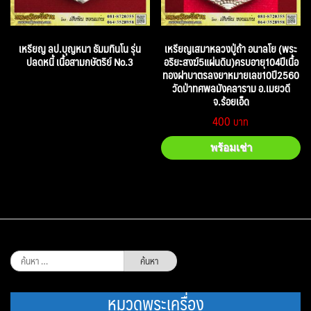
เหรียญ ลป.บุญหนา ธัมมทินโน รุ่น
เหรียญเสมาหลวงปู่ถ้า อนาลโย (พระ
ปลดหนี้ เนื้อสามกษัตริย์ No.3
อริยะสงฆ์5แผ่นดิน)ครบอายุ104ปีเนื้อ
ทองฝาบาตรลงยาหมายเลข10ปี2560
วัดป่าทศพลมังคลาราม อ.เมยวดี
จ.ร้อยเอ็ด
400
พร้อมเช่า
ค้นหา
สำหรับ:
หมวดพระเครื่อง