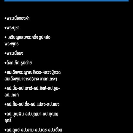
+พระเนื้อทองคำ
+พระบูชา
+ เหรียญและพระกริ่ง รูปหล่อ
พระพุทธ
+พระเนื้อผง
+ล็อกเก็ต-รูปถ่าย
+สมเด็จพระญาณสังวร-หลวงปู่ทวด
สมเด็จพุฒาจารย์(อาจ อาสภเถระ)
+ลป.มั่น-ลป.เสาร์-ลป.สิงห์-ลป.จูม-
ลป.เทสก์
+ลป.ฝั้น-ลป.ตื้อ-ลป.แปลง-ลป.แยง
+ลป.บุญพิน-ลป.บุญมา-ลป.บุญญ
ฤทธิ์
+ลป.ดุลย์-ลป.สาม-ลป.เดช-ลป.เยื้อน