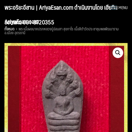
Skip
พระอริยะอีสาน | AriyaEsan.com ดำเนินงานโดย เฮียทิน
MENU
to
content
AriyaEsan.com
ขอนแก่น 081-8720355
ทั้งหมด
พระเนื้อผงนาคปรกหลวงปู่อ่อนสา สุขกาโร เนื้อสีดำวัดประชาชุมพลพัฒนาราม
อ.เมือง อุดรธานี