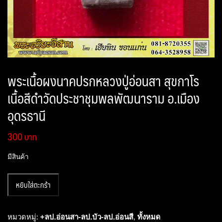
พระเนื้อผงนาคปรกหลวงปู่อ่อนสา สุขกาโร
เนื้อสีดำวัดประชาชุมพลพัฒนาราม อ.เมือง
อุดรธานี
300
มีสินค้า
จำนวน
หยิบใส่ตะกร้า
พระ
เนื้อ
ผง
หมวดหมู่:
+ลป.อ่อนสา-ลป.บัว-ลป.อ่อนสี
,
ทั้งหมด