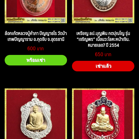
ล้อกเก้ตหลวงปู่คำภา ปัญญาธโร วัดป่า
เหรียญ ลป.บุญพิน กตปุณโญ รุ่น
เทพปัญญาราม อ.กุดจับ จ.อุดรธานี
“เจริญพร” เนื้อนวะโลหะหน้าเงิน.
หมายเลข7 ปี 2554
600
650
พร้อมเช่า
เช่าแล้ว