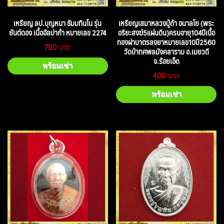
เหรียญ ลป.บุญหนา ธัมมทินโน รุ่น
เหรียญเสมาหลวงปู่ถ้า อนาลโย (พระ
ยันต์ดอง เนื้ออัลปาก้า หมายเลข 2274
อริยะสงฆ์5แผ่นดิน)ครบอายุ104ปีเนื้อ
ทองฝาบาตรลงยาหมายเลข10ปี2560
700
วัดป่าทศพลมังคลาราม อ.เมยวดี
จ.ร้อยเอ็ด
พร้อมเช่า
400
พร้อมเช่า