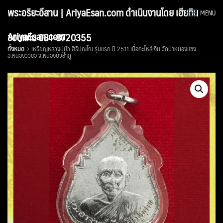
Skip
พระอริยะอีสาน | AriyaEsan.com ดำเนินงานโดย เฮียทิน
MENU
to
content
AriyaEsan.com
ขอนแก่น 081-8720355
ทั้งหมด
เหรียญหลวงปู่บัว สิริปุณโณ รุ่นแรก ปี 2511 เนื้อกะไหล่เงิน วัดป่าหนองแซง
อ.หนองวัวซอ จ.หนองบัวลำภู