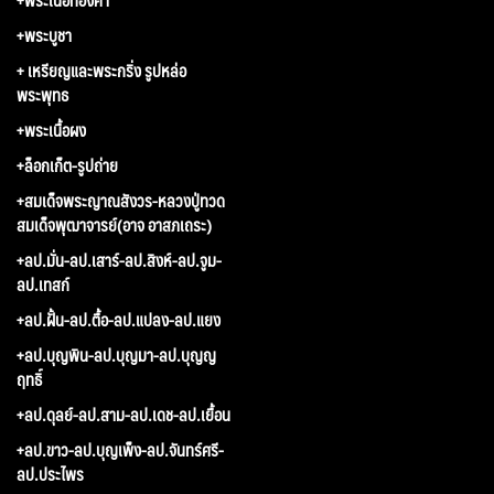
+พระบูชา
+ เหรียญและพระกริ่ง รูปหล่อ
พระพุทธ
+พระเนื้อผง
+ล็อกเก็ต-รูปถ่าย
+สมเด็จพระญาณสังวร-หลวงปู่ทวด
สมเด็จพุฒาจารย์(อาจ อาสภเถระ)
+ลป.มั่น-ลป.เสาร์-ลป.สิงห์-ลป.จูม-
ลป.เทสก์
+ลป.ฝั้น-ลป.ตื้อ-ลป.แปลง-ลป.แยง
+ลป.บุญพิน-ลป.บุญมา-ลป.บุญญ
ฤทธิ์
+ลป.ดุลย์-ลป.สาม-ลป.เดช-ลป.เยื้อน
+ลป.ขาว-ลป.บุญเพ็ง-ลป.จันทร์ศรี-
ลป.ประไพร