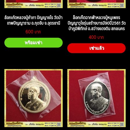
ล้อกเก้ตหลวงปู่คำภา ปัญญาธโร วัดป่า
ล็อกเก็ตฉากฟ้าหลวงปู่หนูเพชร
เทพปัญญาราม อ.กุดจับ จ.อุดรธานี
ปัญญาวุโธรุ่นสร้างบารมี90ปี2561 วัด
ป่าภูมิพิทักษ์ อ.สว่างแดงดิน สกลนคร
600
400
พร้อมเช่า
เช่าแล้ว