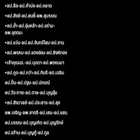
+ลป.ลือ-ลป.คำบ่อ-ลป.คลาด
+ลป.สังข์-ลป.สนธิ์-ลพ.สุบรรณ
+ลป.อ่ำ-ลป.อุ่นหล้า-ลป.อร่าม-
ลพ.อุตตมะ
+ลป.แว่น-ลป.ลป.จันทร์โสม-ลป.ขาน
+ลป.พรหม-ลป.แตงอ่อน-ลป.สิงห์ทอง
+เจ้าคุณนร.-ลป.บุดดา-ลป.พรหมมา
+ลป.กูด-ลป.กว่า-ลป.กินรี-ลต.เฉลิม
ลป.ปั่น-ลป.ปฐม-ลป.ปกรณ์
ลป.วีระทาย-ลป.ตาล-ลป.บุญอุ้ม
+ลป.สังวาลย์-ลป.ประสาร-ลป.สุข
ลพ.เจริญ-ลพ.ชาตรี-ลป.เสน-ลป.แสน
ลป.บรรณ-ลป.บุญเกิด-ลป.บุญรักษ์
ลป.อว้าน-ลป.บุญกู้-ลป.ทูล