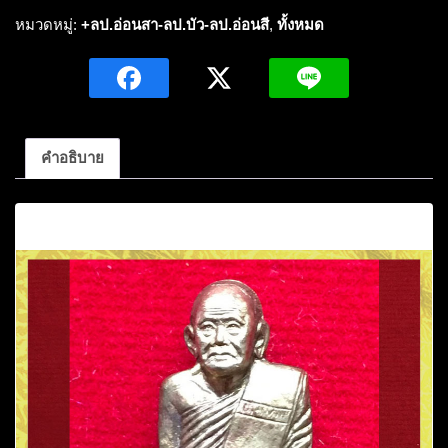
หล่อ
หมวดหมู่:
+ลป.อ่อนสา-ลป.บัว-ลป.อ่อนสี
,
ทั้งหมด
ตัด
ชิด
หลวง
ปู่
อ่อน
คำอธิบาย
สา
สุข
คำอธิบาย
กาโร
เนื้อ
ฝา
บาตร
รุ่น
แรก
ไตรมาส
84
วัด
ประชา