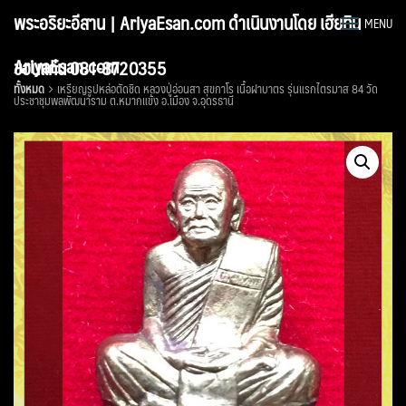
Skip
พระอริยะอีสาน | AriyaEsan.com ดำเนินงานโดย เฮียทิน
MENU
to
content
AriyaEsan.com
ขอนแก่น 081-8720355
ทั้งหมด
เหรียญรูปหล่อตัดชิด หลวงปู่อ่อนสา สุขกาโร เนื้อฝาบาตร รุ่นแรกไตรมาส 84 วัด
ประชาชุมพลพัฒนาราม ต.หมากแข้ง อ.เมือง จ.อุดรธานี