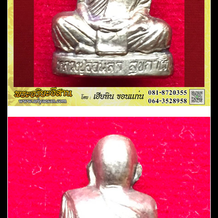
ชุมพล
พัฒนา
ราม
ต.หมาก
แข้ง
อ.เมือง
จ.อุดรธานี
ชิ้น