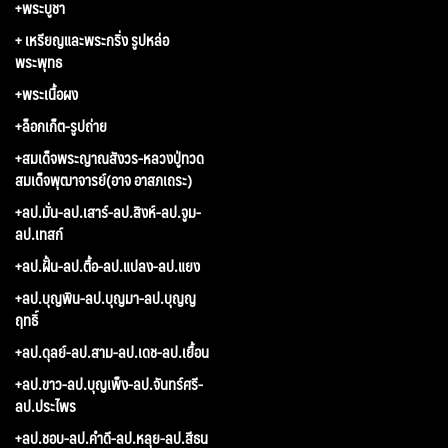
+พระบูชา
+ เหรียญและพระกริ่ง รูปหล่อ
พระพุทธ
+พระเนื้อผง
+ล็อกเก็ต-รูปถ่าย
+สมเด็จพระญาณสังวร-หลวงปู่ทวด
สมเด็จพุฒาจารย์(อาจ อาสภเถระ)
+ลป.มั่น-ลป.เสาร์-ลป.สิงห์-ลป.จูม-
ลป.เทสก์
+ลป.ฝั้น-ลป.ตื้อ-ลป.แปลง-ลป.แยง
+ลป.บุญพิน-ลป.บุญมา-ลป.บุญญ
ฤทธิ์
+ลป.ดุลย์-ลป.สาม-ลป.เดช-ลป.เยื้อน
+ลป.ขาว-ลป.บุญเพ็ง-ลป.จันทร์ศรี-
ลป.ประไพร
+ลป.ชอบ-ลป.คำดี-ลป.หลุย-ลป.สีธน