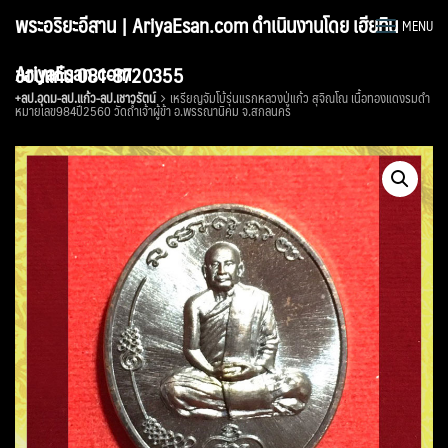
Skip
พระอริยะอีสาน | AriyaEsan.com ดำเนินงานโดย เฮียทิน
MENU
to
content
AriyaEsan.com
ขอนแก่น 081-8720355
+ลป.อุดม-ลป.แก้ว-ลป.เชาวรัตน์
เหรียญจัมโบ้รุ่นแรกหลวงปู่แก้ว สุจิณโณ เนื้อทองแดงรมดำ
หมายเลข984ปี2560 วัดถ้ำเจ้าผู้ข้า อ.พรรณานิคม จ.สกลนคร