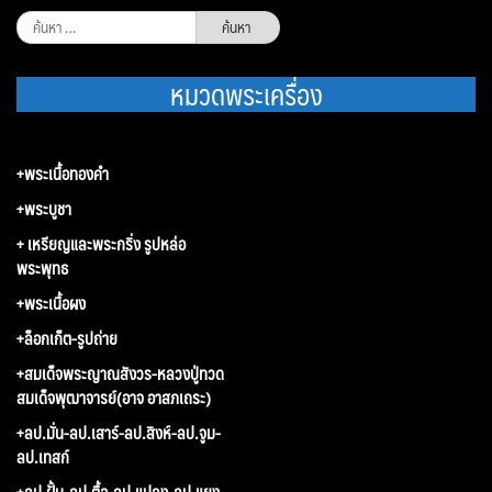
ค้นหา
สำหรับ:
หมวดพระเครื่อง
+พระเนื้อทองคำ
+พระบูชา
+ เหรียญและพระกริ่ง รูปหล่อ
พระพุทธ
+พระเนื้อผง
+ล็อกเก็ต-รูปถ่าย
+สมเด็จพระญาณสังวร-หลวงปู่ทวด
สมเด็จพุฒาจารย์(อาจ อาสภเถระ)
+ลป.มั่น-ลป.เสาร์-ลป.สิงห์-ลป.จูม-
ลป.เทสก์
+ลป.ฝั้น-ลป.ตื้อ-ลป.แปลง-ลป.แยง