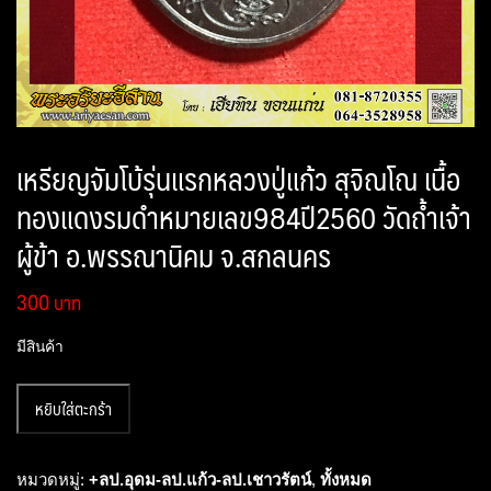
เหรียญจัมโบ้รุ่นแรกหลวงปู่แก้ว สุจิณโณ เนื้อ
ทองแดงรมดำหมายเลข984ปี2560 วัดถ้ำเจ้า
ผู้ข้า อ.พรรณานิคม จ.สกลนคร
300
มีสินค้า
จำนวน
หยิบใส่ตะกร้า
เห
รียญจัม
โบ้
หมวดหมู่:
+ลป.อุดม-ลป.แก้ว-ลป.เชาวรัตน์
,
ทั้งหมด