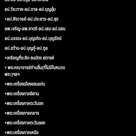
ลป.วีระทาย-ลป.ตาล-ลป.บุญอุ้ม
+ลป.สังวาลย์-ลป.ประสาร-ลป.สุข
ลพ.เจริญ-ลพ.ชาตรี-ลป.เสน-ลป.แสน
ลป.บรรณ-ลป.บุญเกิด-ลป.บุญรักษ์
ลป.อว้าน-ลป.บุญกู้-ลป.ทูล
+เหรียญที่ระลึก ธนบัตร สตางค์
+ พระคณาจารย์ท่านอื่น(ที่ไม่มีในหมวด
พระ)ฯลฯ
+พระเครื่องเมืองขอนแก่น
+พระเครื่องภาคอีสาน
+พระเครื่องภาคตะวันตก
+พระเครื่องภาคกลาง
+พระเครื่องภาคตะวันออก
+พระเครื่องภาคเหนือ