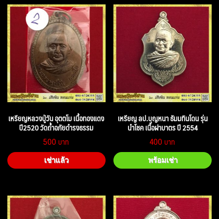
เหรียญหลวงปู่วัน อุตตโม เนื้อทองแดง
เหรียญ ลป.บุญหนา ธัมมทินโดน รุ่น
ปี2520 วัดถ้ำอภัยดำรงธรรม
นำโชค เนื้อฝาบาตร ปี 2554
500
400
เช่าแล้ว
พร้อมเช่า