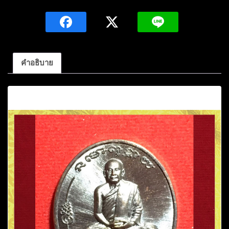
รุ่น
แรก
หลวง
ปู่
แก้ว
คำอธิบาย
สุ
จิณโณ
คำอธิบาย
เนื้อ
ทองแดง
รม
ดำ
หมายเลข984ปี2560
วัด
ถ้ำ
เจ้า
ผู้
ข้า
อ.พรรณานิคม
จ.สกลนคร