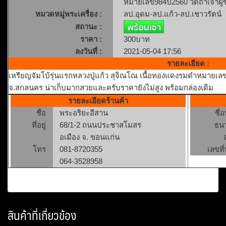
หมายเลข984ปี2560 วัดถ้ำเจ้าผ
หมวดหมู่พระเครื่อง :
ลป.อุดม-ลป.แก้ว-ลป.เชาวรัตน์
สถานะ :
ราคา :
300บาท
ลงวันที่ :
2021-05-04 17:56
รายละเอียด :
เหรียญจัมโบ้รุ่นแรกหลวงปู่แก้ว สุจิณโณ เนื้อทองแดงรมดำหมายเลข9
จ.สกลนคร น่าเก็บมากสวยและครับราคายังไม่สูง พร้อมกล่องเดิม
รายละเอียดร้านค้า
ชื่อ
พระอริยะอีสาน
ชื่
ที่อยู่
68/1-2 ถนนประชาสโมสร
ธน
อเมือง จ. ขอนแก่น
โทร
081-8720355
เลขที่
064-3528958
สินค้าที่เกี่ยวข้อง