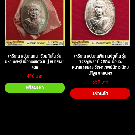
เหรียญ ลป.บุญหนา ธัมมทินโน รุ่น
เหรียญ ลป.บุญพิน กตปุณโญ รุ่น
มหาเศรษฐี เนื้อทองแดงมันปู หมายเลข
“เจริญพร” ปี 2554 เนื้อนวะ
409
หมายเลข645 วัดผาเทพนิมิต อ.นิคม
นำ้อูน สกลนคร
450
550
พร้อมเช่า
เช่าแล้ว