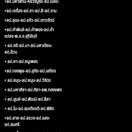
+ลป.มหาสีทน-หลวงปู่ธีร์-ลป.เมี้ยน
+ลป.เครื่อง-ลป.ชา-ลป.สี-ลป.จาม
+ลป.อุดม-ลป.แก้ว-ลป.เชาวรัตน์
+ลป.คำพันธ์-ลป.คำพอง-ลป.คำ
แปลง-พ.อ.จ.สุริยันต์
+ ลป.ศรี-ลป.มา-ลป.มหาเขียน-
ลต.ล้วน
+ ลป.หา-ลป.หนูเพชร
+ลป.ทองพูล-ลป.อุทัย-ลป.เสถียร
+ ลป.หมุน-ลป.หนุน-ลป.วิจิตร
+ ลป.มหาศิลา-ลป.ศิลา-ลพ.กองแพง
+ ลป.สูนย์-ลป.พัฒน์-ลป.สีลา
+ ลป.ไม-ลป.สมเกียรติ-ลป.พิชิต
+ลป.สาย-ลป.สรวง-ลป.แสง-
ลป.สมศรี