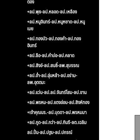
ตอง
+ลป.พุธ-ลป.หลอด-ลป.เหลือง
+ลป.หนูอินทร์-ลป.หนูหยาด-ลป.หนู
เมย
+ลป.ทองบัว-ลป.ทองคำ-ลป.ทอง
อินทร์
+ลป.ลือ-ลป.คำบ่อ-ลป.คลาด
+ลป.สังข์-ลป.สนธิ์-ลพ.สุบรรณ
+ลป.อ่ำ-ลป.อุ่นหล้า-ลป.อร่าม-
ลพ.อุตตมะ
+ลป.แว่น-ลป.ลป.จันทร์โสม-ลป.ขาน
+ลป.พรหม-ลป.แตงอ่อน-ลป.สิงห์ทอง
+เจ้าคุณนร.-ลป.บุดดา-ลป.พรหมมา
+ลป.กูด-ลป.กว่า-ลป.กินรี-ลต.เฉลิม
ลป.ปั่น-ลป.ปฐม-ลป.ปกรณ์