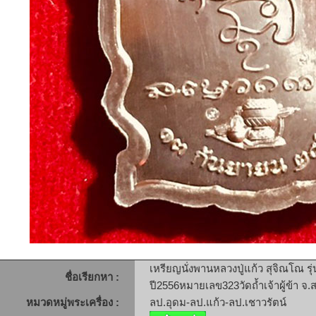
เหรียญนั่งพานหลวงปู่แก้ว สุจิณโณ ร
ชื่อเรียกหา :
ปี2556หมายเลข323วัดถ้ำเจ้าผู้ข้า จ
หมวดหมู่พระเครื่อง :
ลป.อุดม-ลป.แก้ว-ลป.เชาวรัตน์