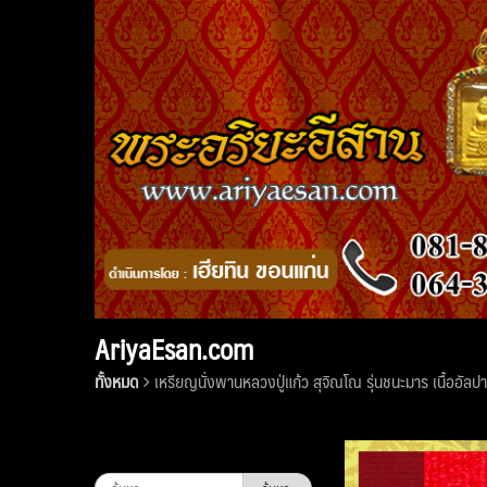
Skip
to
content
AriyaEsan.com
ทั้งหมด
เหรียญนั่งพานหลวงปู่แก้ว สุจิณโณ รุ่นชนะมาร เนื้ออัล
ค้นหา