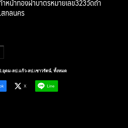
ปาก้าหน้าทองฝาบาตรหมายเลข323วัดถ้ำ
า จ.สกลนคร
.อุดม-ลป.แก้ว-ลป.เชาวรัตน์
,
ทั้งหมด
ok
X
Line