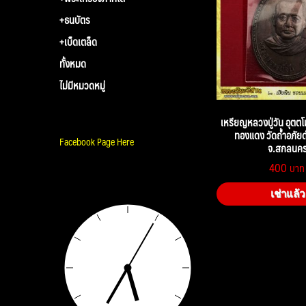
+ธนบัตร
+เบ็ดเตล็ด
ทั้งหมด
ไม่มีหมวดหมู่
เหรียญหลวงปู่วัน อุตตโม
ทองแดง วัดถ้ำอภั
Facebook Page Here
จ.สกลนค
400
เช่าแล้ว