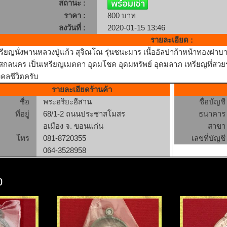
สถานะ :
ราคา :
800 บาท
ลงวันที่ :
2020-01-15 13:46
รายละเอียด :
รียญนั่งพานหลวงปู่แก้ว สุจิณโณ รุ่นชนะมาร เนื้ออัลปาก้าหน้าทองฝาบา
สกลนคร เป็นเหรียญเมตตา อุดมโชค อุดมทรัพย์ อุดมลาภ เหรียญที่สวยรุ่น
คลชีวิตครับ
รายละเอียดร้านค้า
ชื่อ
พระอริยะอีสาน
ชื่อบัญชี
ที่อยู่
68/1-2 ถนนประชาสโมสร
ธนาคาร
อเมือง จ. ขอนแก่น
สาขา
โทร
081-8720355
เลขที่บัญชี
064-3528958
ง