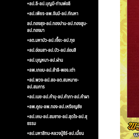
+ลป.ลี-ลป.บุญมี-ท่านพ่อลี
+ลป.เพียร-ลพ.จันมี-ลป.กัณหา
ลป.ทองสุข-ลป.ทองปาน-ลป.ทองสูน-
ลป.ทองมา
+ลต.มหาบัว-ลป.เจี๊ยะ-ลป.ทุย
+ลป.อ่อนสา-ลป.บัว-ลป.อ่อนสี
+ลป.บุญหนา-ลป.ผ่าน
+ลพ.เกษม-ลป.สำลี-พอจ.เต่า
+ลป.พวง-ลป.สอ-ลต.สมหมาย-
ลป.สมภาร
+ลป.เนย-ลป.คำบุ-ลป.คำภา-ลป.คำผา
+ลพ.คูณ-ลพ.ทอง-ลป.เหรียญชัย
+ลป.เคน-ลป.สมชาย-ลป.สุดใจ-ลป.สุ
ธรรม
+ลป.มหาสีทน-หลวงปู่ธีร์-ลป.เมี้ยน