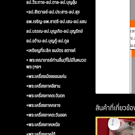
ลป.วีระทาย-ลป.ตาล-ลป.บุญอุ้ม
+ลป.สังวาลย์-ลป.ประสาร-ลป.สุข
ลพ.เจริญ-ลพ.ชาตรี-ลป.เสน-ลป.แสน
ลป.บรรณ-ลป.บุญเกิด-ลป.บุญรักษ์
เห
จ.
ลป.อว้าน-ลป.บุญกู้-ลป.ทูล
มง
+เหรียญที่ระลึก ธนบัตร สตางค์
+ พระคณาจารย์ท่านอื่น(ที่ไม่มีในหมวด
พระ)ฯลฯ
+พระเครื่องเมืองขอนแก่น
+พระเครื่องภาคอีสาน
+พระเครื่องภาคตะวันตก
+พระเครื่องภาคกลาง
สินค้าที่เกี่ยวข้อ
+พระเครื่องภาคตะวันออก
+พระเครื่องภาคเหนือ
+พระเครื่องภาคใต้