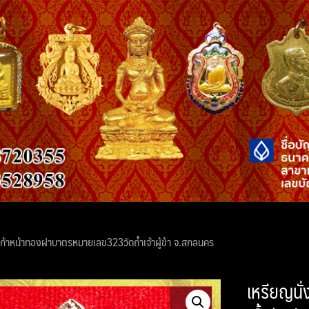
ปาก้าหน้าทองฝาบาตรหมายเลข323วัดถ้ำเจ้าผู้ข้า จ.สกลนคร
เหรียญนั่