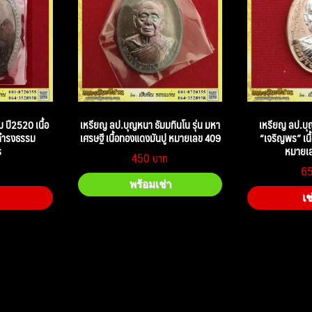
 ปี2520 เนื้อ
เหรียญ ลป.บุญหนา ธัมมทินโน รุ่น มหา
เหรียญ ลป.บุ
ยดำรงธรรม
เศรษฐี เนื้อทองแดงมันปู หมายเลข 409
“เจริญพร” เนื
ร
หมายเล
450
6
พร้อมเช่า
เช