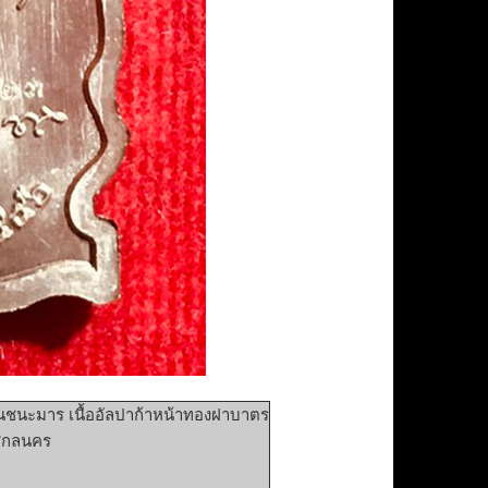
ุ่นชนะมาร เนื้ออัลปาก้าหน้าทองฝาบาตร
.สกลนคร