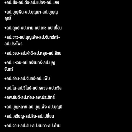
+ลป.ฝั้น-ลป.ตื้อ-ลป.แปลง-ลป.แยง
+ลป.บุญพิน-ลป.บุญมา-ลป.บุญญ
ฤทธิ์
+ลป.ดุลย์-ลป.สาม-ลป.เดช-ลป.เยื้อน
+ลป.ขาว-ลป.บุญเพ็ง-ลป.จันทร์ศรี-
ลป.ประไพร
+ลป.ชอบ-ลป.คำดี-ลป.หลุย-ลป.สีธน
+ลป.แหวน-ลป.ศรีจันทร์-ลป.บุญ
จันทร์
+ลป.อ่อน-ลป.จันทร์-ลป.แฟ็บ
+ลป.โส-ลป.วิไลย์-ลป.หลวง-ลป.ถวิล
+ลพ.ขันตี-ลป.ท่อน-ลพ.ประสิทธิ์
+ลป.บุญหลาย-ลป.บุญเพ็ง-ลป.บุญมี
+ลป.เหรียญ-ลป.สิม-ลป.เปลี่ยน
+ลป.จวน-ลป.วัน-ลป.จันทา-ลป.ก้าน