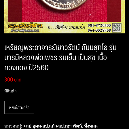
เหรียญพระอาจารย์เชาวรัตน์ กัมมสุทโธ รุ่น
บารมีหลวงพ่อเพชร ร่มเย็น เป็นสุข เนื้อ
ทองแดง ปี2560
300
มีสินค้า
จำนวน
หยิบใส่ตะกร้า
เหรียญ
พระ
อา
หมวดหมู่:
+ลป.อุดม-ลป.แก้ว-ลป.เชาวรัตน์
,
ทั้งหมด