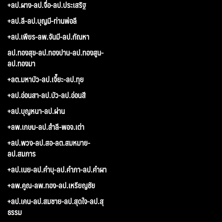
+ลป.ผาง-ลป.จื่อ-ลป.ประเสริฐ
+ลป.ลี-ลป.บุญมี-ท่านพ่อลี
+ลป.เพียร-ลพ.จันมี-ลป.กัณหา
ลป.ทองสุข-ลป.ทองปาน-ลป.ทองสูน-
ลป.ทองมา
+ลต.มหาบัว-ลป.เจี๊ยะ-ลป.ทุย
+ลป.อ่อนสา-ลป.บัว-ลป.อ่อนสี
+ลป.บุญหนา-ลป.ผ่าน
+ลพ.เกษม-ลป.สำลี-พอจ.เต่า
+ลป.พวง-ลป.สอ-ลต.สมหมาย-
ลป.สมภาร
+ลป.เนย-ลป.คำบุ-ลป.คำภา-ลป.คำผา
+ลพ.คูณ-ลพ.ทอง-ลป.เหรียญชัย
+ลป.เคน-ลป.สมชาย-ลป.สุดใจ-ลป.สุ
ธรรม