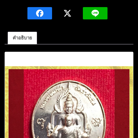
จาร
ย์เชาว
รัตน์
กัมม
สุ
คำอธิบาย
ทโธ
รุ่น
คำอธิบาย
บารมี
หลวง
พ่อ
เพชร
ร่มเย็น
เป็นสุข
เนื้อ
ทองแดง
ปี2560
ชิ้น