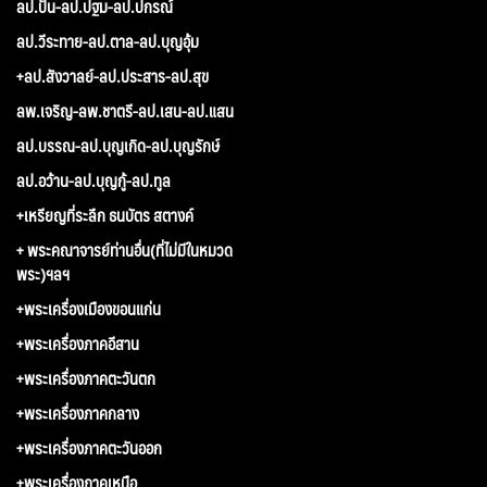
ลป.ปั่น-ลป.ปฐม-ลป.ปกรณ์
ลป.วีระทาย-ลป.ตาล-ลป.บุญอุ้ม
+ลป.สังวาลย์-ลป.ประสาร-ลป.สุข
ลพ.เจริญ-ลพ.ชาตรี-ลป.เสน-ลป.แสน
ลป.บรรณ-ลป.บุญเกิด-ลป.บุญรักษ์
ลป.อว้าน-ลป.บุญกู้-ลป.ทูล
+เหรียญที่ระลึก ธนบัตร สตางค์
+ พระคณาจารย์ท่านอื่น(ที่ไม่มีในหมวด
พระ)ฯลฯ
+พระเครื่องเมืองขอนแก่น
+พระเครื่องภาคอีสาน
+พระเครื่องภาคตะวันตก
+พระเครื่องภาคกลาง
+พระเครื่องภาคตะวันออก
+พระเครื่องภาคเหนือ