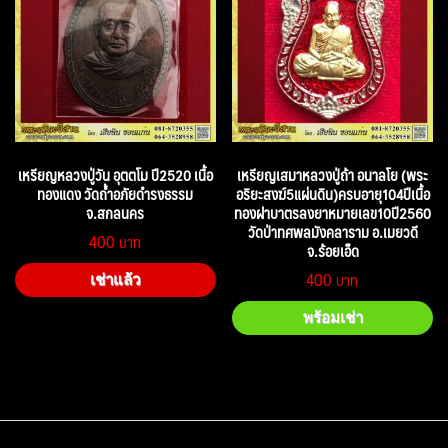
เหรียญหลวงปู่วัน อุตตโม ปี2520 เนื้อ
เหรียญเสมาหลวงปู่ถ้า อนาลโย (พระ
ทองแดง วัดถ้ำอภัยดำรงธรรม
อริยะสงฆ์5แผ่นดิน)ครบอายุ104ปีเนื้อ
จ.สกลนคร
ทองฝาบาตรลงยาหมายเลข10ปี2560
วัดป่าทศพลมังคลาราม อ.เมยวดี
400
จ.ร้อยเอ็ด
400
เช่าแล้ว
พร้อมเช่า