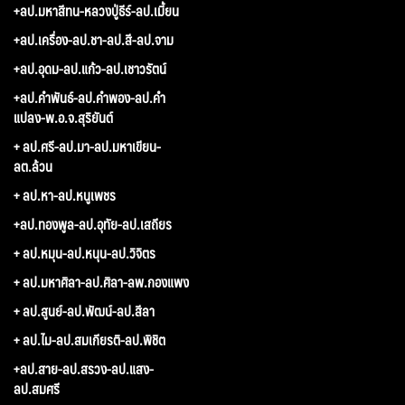
+ลป.มหาสีทน-หลวงปู่ธีร์-ลป.เมี้ยน
+ลป.เครื่อง-ลป.ชา-ลป.สี-ลป.จาม
+ลป.อุดม-ลป.แก้ว-ลป.เชาวรัตน์
+ลป.คำพันธ์-ลป.คำพอง-ลป.คำ
แปลง-พ.อ.จ.สุริยันต์
+ ลป.ศรี-ลป.มา-ลป.มหาเขียน-
ลต.ล้วน
+ ลป.หา-ลป.หนูเพชร
+ลป.ทองพูล-ลป.อุทัย-ลป.เสถียร
+ ลป.หมุน-ลป.หนุน-ลป.วิจิตร
+ ลป.มหาศิลา-ลป.ศิลา-ลพ.กองแพง
+ ลป.สูนย์-ลป.พัฒน์-ลป.สีลา
+ ลป.ไม-ลป.สมเกียรติ-ลป.พิชิต
+ลป.สาย-ลป.สรวง-ลป.แสง-
ลป.สมศรี