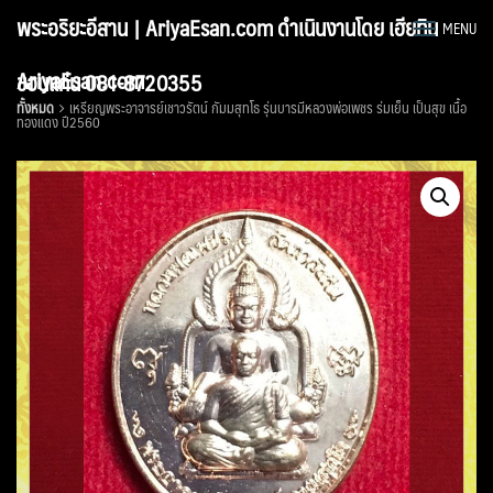
Skip
พระอริยะอีสาน | AriyaEsan.com ดำเนินงานโดย เฮียทิน
MENU
to
content
AriyaEsan.com
ขอนแก่น 081-8720355
ทั้งหมด
เหรียญพระอาจารย์เชาวรัตน์ กัมมสุทโธ รุ่นบารมีหลวงพ่อเพชร ร่มเย็น เป็นสุข เนื้อ
ทองแดง ปี2560