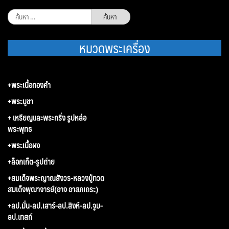
ค้นหา
สำหรับ:
หมวดพระเครื่อง
+พระเนื้อทองคำ
+พระบูชา
+ เหรียญและพระกริ่ง รูปหล่อ
พระพุทธ
+พระเนื้อผง
+ล็อกเก็ต-รูปถ่าย
+สมเด็จพระญาณสังวร-หลวงปู่ทวด
สมเด็จพุฒาจารย์(อาจ อาสภเถระ)
+ลป.มั่น-ลป.เสาร์-ลป.สิงห์-ลป.จูม-
ลป.เทสก์