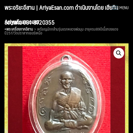
Skip
พระอริยะอีสาน | AriyaEsan.com ดำเนินงานโดย เฮียทิน
MENU
to
content
AriyaEsan.com
ขอนแก่น 081-8720355
+พระเครื่องภาคอีสาน
เหรียญนักกล้ามรุ่นแรกหลวงพ่อมุม อายุครบ89ปีเนื้อทองแดง
ปี2517วัดปราสาทเยอร์เหนือ