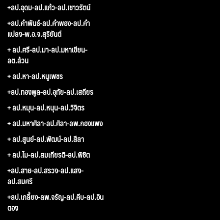
+ลป.อุดม-ลป.แก้ว-ลป.เชาวรัตน์
+ลป.คำพันธ์-ลป.คำพอง-ลป.คำ
แปลง-พ.อ.จ.สุริยันต์
+ ลป.ศรี-ลป.มา-ลป.มหาเขียน-
ลต.ล้วน
+ ลป.หา-ลป.หนูเพชร
+ลป.ทองพูล-ลป.อุทัย-ลป.เสถียร
+ ลป.หมุน-ลป.หนุน-ลป.วิจิตร
+ ลป.มหาศิลา-ลป.ศิลา-ลพ.กองแพง
+ ลป.สูนย์-ลป.พัฒน์-ลป.สีลา
+ ลป.ไม-ลป.สมเกียรติ-ลป.พิชิต
+ลป.สาย-ลป.สรวง-ลป.แสง-
ลป.สมศรี
+ลป.เกลี้ยง-ลพ.จรัญ-ลป.คีบ-ลป.อิน
ตอง