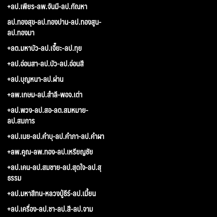
+ลป.เพียร-ลพ.จันมี-ลป.กัณหา
ลป.ทองสุข-ลป.ทองปาน-ลป.ทองสูน-
ลป.ทองมา
+ลต.มหาบัว-ลป.เจี๊ยะ-ลป.ทุย
+ลป.อ่อนสา-ลป.บัว-ลป.อ่อนสี
+ลป.บุญหนา-ลป.ผ่าน
+ลพ.เกษม-ลป.สำลี-พอจ.เต่า
+ลป.พวง-ลป.สอ-ลต.สมหมาย-
ลป.สมภาร
+ลป.เนย-ลป.คำบุ-ลป.คำภา-ลป.คำผา
+ลพ.คูณ-ลพ.ทอง-ลป.เหรียญชัย
+ลป.เคน-ลป.สมชาย-ลป.สุดใจ-ลป.สุ
ธรรม
+ลป.มหาสีทน-หลวงปู่ธีร์-ลป.เมี้ยน
+ลป.เครื่อง-ลป.ชา-ลป.สี-ลป.จาม