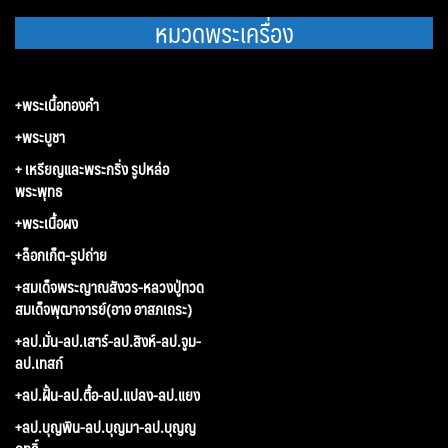
หมวดพระเครื่อง
+พระเนื้อทองคำ
+พระบูชา
+ เหรียญและพระกริ่ง รูปหล่อ
พระพุทธ
+พระเนื้อผง
+ล็อกเก็ต-รูปถ่าย
+สมเด็จพระญาณสังวร-หลวงปู่ทวด
สมเด็จพุฒาจารย์(อาจ อาสภเถระ)
+ลป.มั่น-ลป.เสาร์-ลป.สิงห์-ลป.จูม-
ลป.เทสก์
+ลป.ฝั้น-ลป.ตื้อ-ลป.แปลง-ลป.แยง
+ลป.บุญพิน-ลป.บุญมา-ลป.บุญญ