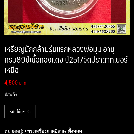
เหรียญนักกล้ามรุ่นแรกหลวงพ่อมุม อายุ
ครบ89ปีเนื้อทองแดง ปี2517วัดปราสาทเยอร์
เหนือ
4,500
มีสินค้า
จำนวน
หยิบใส่ตะกร้า
เหรียญ
นัก
กล้าม
หมวดหมู่:
+พระเครื่องภาคอีสาน
,
ทั้งหมด