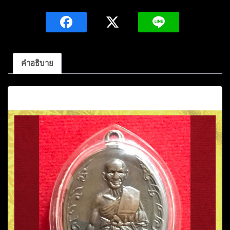
รุ่น
แรก
หลวง
พ่อ
มุม
คำอธิบาย
อายุ
ครบ89ปี
คำอธิบาย
เนื้อ
ทองแดง
ปี2517วัด
ปราสาท
เยอ
ร์
เหนือ
ชิ้น