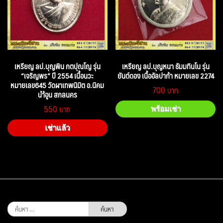
เหรียญ ลป.บุญพิน กตปุณโญ รุ่น
เหรียญ ลป.บุญหนา ธัมมทินโน รุ่น
“เจริญพร” ปี 2554 เนื้อนวะ
ยันต์ดอง เนื้ออัลปาก้า หมายเลข 2274
หมายเลข645 วัดผาเทพนิมิต อ.นิคม
700
นำ้อูน สกลนคร
550
พร้อมเช่า
เช่าแล้ว
ค้นหา
สำหรับ: