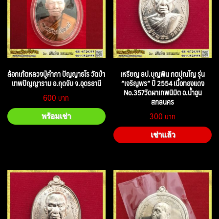
ล้อกเก้ตหลวงปู่คำภา ปัญญาธโร วัดป่า
เหรียญ ลป.บุญพิน กตปุณโญ รุ่น
เทพปัญญาราม อ.กุดจับ จ.อุดรธานี
“เจริญพร” ปี 2554 เนื้อทองแดง
No.357วัดผาเทพนิมิต อ.น้ำอูน
600
สกลนคร
300
พร้อมเช่า
เช่าแล้ว