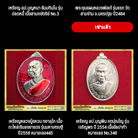
เหรียญ ลป.บุญหนา ธัมมทินโน รุ่น
พระขุนแผนหลวงพ่อเต๋ รุ่นแรก วัด
ปลดหนี้ เนื้อสามกษัตริย์ No.3
สามง่าม จ.นครปฐม ปี2484
เช่าแล้ว
เหรียญหลวงปู่แหวน ทยาลุโก เนื้อ
เหรียญ ลป.บุญพิน กตปุณโญ รุ่น
กะไหล่เงินลงยาแดง รุ่นมหาเศรษฐี
เจริญพร ปี 2554 เนื้ออัลปาก้า
ปี2556 หมายเลข445
หมายเลข No.346