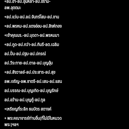
+ลป.อ่ำ-ลป.อุ่นหล้า-ลป.อร่าม-
ลพ.อุตตมะ
+ลป.แว่น-ลป.ลป.จันทร์โสม-ลป.ขาน
+ลป.พรหม-ลป.แตงอ่อน-ลป.สิงห์ทอง
+เจ้าคุณนร.-ลป.บุดดา-ลป.พรหมมา
+ลป.กูด-ลป.กว่า-ลป.กินรี-ลต.เฉลิม
ลป.ปั่น-ลป.ปฐม-ลป.ปกรณ์
ลป.วีระทาย-ลป.ตาล-ลป.บุญอุ้ม
+ลป.สังวาลย์-ลป.ประสาร-ลป.สุข
ลพ.เจริญ-ลพ.ชาตรี-ลป.เสน-ลป.แสน
ลป.บรรณ-ลป.บุญเกิด-ลป.บุญรักษ์
ลป.อว้าน-ลป.บุญกู้-ลป.ทูล
+เหรียญที่ระลึก ธนบัตร สตางค์
+ พระคณาจารย์ท่านอื่น(ที่ไม่มีในหมวด
พระ)ฯลฯ