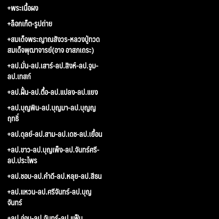
+พระเนื้อผง
+ล็อกเก็ต-รูปถ่าย
+สมเด็จพระญาณสังวร-หลวงปู่ทวด
สมเด็จพุฒาจารย์(อาจ อาสภเถระ)
+ลป.มั่น-ลป.เสาร์-ลป.สิงห์-ลป.จูม-
ลป.เทสก์
+ลป.ฝั้น-ลป.ตื้อ-ลป.แปลง-ลป.แยง
+ลป.บุญพิน-ลป.บุญมา-ลป.บุญญ
ฤทธิ์
+ลป.ดุลย์-ลป.สาม-ลป.เดช-ลป.เยื้อน
+ลป.ขาว-ลป.บุญเพ็ง-ลป.จันทร์ศรี-
ลป.ประไพร
+ลป.ชอบ-ลป.คำดี-ลป.หลุย-ลป.สีธน
+ลป.แหวน-ลป.ศรีจันทร์-ลป.บุญ
จันทร์
+ลป.อ่อน-ลป.จันทร์-ลป.แฟ็บ