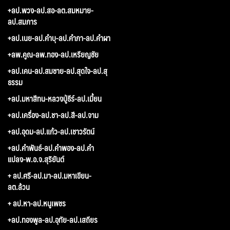
+ลป.พวง-ลป.สอ-ลต.สมหมาย-
ลป.สมภาร
+ลป.เนย-ลป.คำบุ-ลป.คำภา-ลป.คำผา
+ลพ.คูณ-ลพ.ทอง-ลป.เหรียญชัย
+ลป.เคน-ลป.สมชาย-ลป.สุดใจ-ลป.สุ
ธรรม
+ลป.มหาสีทน-หลวงปู่ธีร์-ลป.เมี้ยน
+ลป.เครื่อง-ลป.ชา-ลป.สี-ลป.จาม
+ลป.อุดม-ลป.แก้ว-ลป.เชาวรัตน์
+ลป.คำพันธ์-ลป.คำพอง-ลป.คำ
แปลง-พ.อ.จ.สุริยันต์
+ ลป.ศรี-ลป.มา-ลป.มหาเขียน-
ลต.ล้วน
+ ลป.หา-ลป.หนูเพชร
+ลป.ทองพูล-ลป.อุทัย-ลป.เสถียร