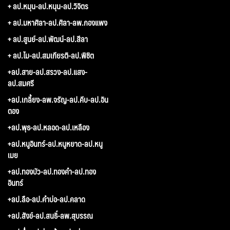
+ ลป.หมุน-ลป.หนุน-ลป.วิจิตร
+ ลป.มหาศิลา-ลป.ศิลา-ลพ.กองแพง
+ ลป.สูนย์-ลป.พัฒน์-ลป.สีลา
+ ลป.ไม-ลป.สมเกียรติ-ลป.พิชิต
+ลป.สาย-ลป.สรวง-ลป.แสง-
ลป.สมศรี
+ลป.เกลี้ยง-ลพ.จรัญ-ลป.คีบ-ลป.อิน
ตอง
+ลป.พุธ-ลป.หลอด-ลป.เหลือง
+ลป.หนูอินทร์-ลป.หนูหยาด-ลป.หนู
เมย
+ลป.ทองบัว-ลป.ทองคำ-ลป.ทอง
อินทร์
+ลป.ลือ-ลป.คำบ่อ-ลป.คลาด
+ลป.สังข์-ลป.สนธิ์-ลพ.สุบรรณ