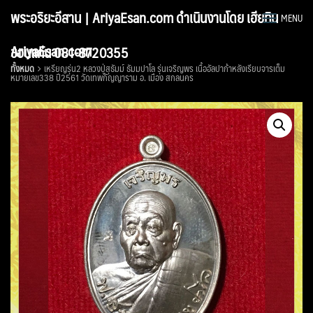
Skip
พระอริยะอีสาน | AriyaEsan.com ดำเนินงานโดย เฮียทิน
MENU
to
content
AriyaEsan.com
ขอนแก่น 081-8720355
ทั้งหมด
เหรียญรุ่น2 หลวงปู่สุธัมม์ ธัมมปาโล รุ่นเจริญพร เนื้ออัลปาก้าหลังเรียบจารเต็ม
หมายเลข338 ปี2561 วัดเทพกัญญาราม อ. เมือง สกลนคร