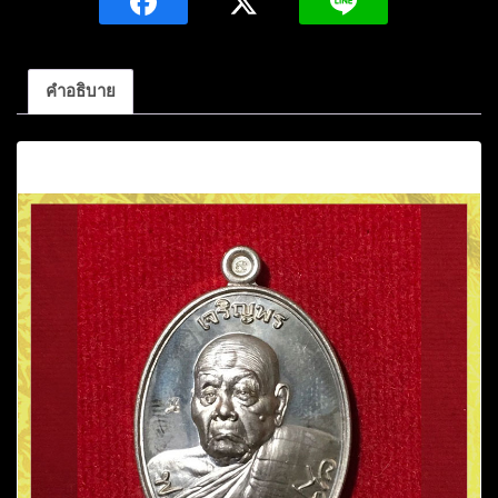
คำอธิบาย
คำอธิบาย