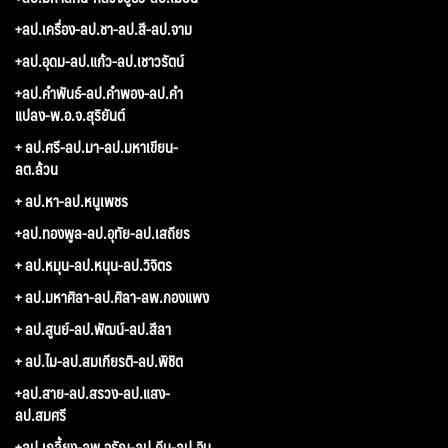
+ลป.เครื่อง-ลป.ชา-ลป.สี-ลป.จาม
+ลป.อุดม-ลป.แก้ว-ลป.เชาวรัตน์
+ลป.คำพันธ์-ลป.คำพอง-ลป.คำ
แปลง-พ.อ.จ.สุริยันต์
+ ลป.ศรี-ลป.มา-ลป.มหาเขียน-
ลต.ล้วน
+ ลป.หา-ลป.หนูเพชร
+ลป.ทองพูล-ลป.อุทัย-ลป.เสถียร
+ ลป.หมุน-ลป.หนุน-ลป.วิจิตร
+ ลป.มหาศิลา-ลป.ศิลา-ลพ.กองแพง
+ ลป.สูนย์-ลป.พัฒน์-ลป.สีลา
+ ลป.ไม-ลป.สมเกียรติ-ลป.พิชิต
+ลป.สาย-ลป.สรวง-ลป.แสง-
ลป.สมศรี
+ลป.เกลี้ยง-ลพ.จรัญ-ลป.คีบ-ลป.อิน