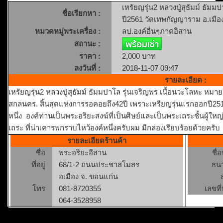
เหรัยญรุ่น2 หลวงปู่สุธัมม์ ธัม
ชื่อเรียกหา :
ปี2561 วัดเทพกัญญาราม อ.เมื
หมวดหมู่พระเครื่อง :
ลป.องค์อื่นๆภาคอิสาน
สถานะ :
ราคา :
2,000 บาท
ลงวันที่ :
2018-11-07 09:47
รายละเอียด :
เหรัยญรุ่น2 หลวงปู่สุธัมม์ ธัมมปาโล รุ่นเจริญพร เนื้อนวะโลหะ หม
สกลนคร. สิ้นสุดแห่งการรอคอยถึง42ปี เพราะเหรียญรุ่นแรกออกปี2519 
หนึ่ง องค์ท่านเป็นพระอริยะสงฆ์ที่เป็นศิษย์และเป็นพระเถระชั้นผู้ให
เถระ ที่น่าเคารพกราบไหว้องค์หนึ่งครับผม มีกล่องเรียบร้อยด้วยครับ
รายละเอียดร้านค้า
ชื่อ
พระอริยะอีสาน
ชื่
ที่อยู่
68/1-2 ถนนประชาสโมสร
ธน
อเมือง จ. ขอนแก่น
โทร
081-8720355
เลขที่
064-3528958