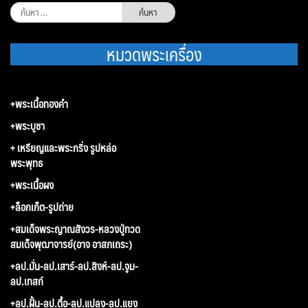
ค้นหา
สำหรับ:
หมวดพระเครื่อง
+พระเนื้อทองคำ
+พระบูชา
+ เหรียญและพระกริ่ง รูปหล่อ
พระพุทธ
+พระเนื้อผง
+ล็อกเก็ต-รูปถ่าย
+สมเด็จพระญาณสังวร-หลวงปู่ทวด
สมเด็จพุฒาจารย์(อาจ อาสภเถระ)
+ลป.มั่น-ลป.เสาร์-ลป.สิงห์-ลป.จูม-
ลป.เทสก์
+ลป.ฝั้น-ลป.ตื้อ-ลป.แปลง-ลป.แยง