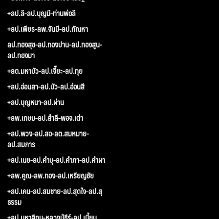
+ลป.ลี-ลป.บุญมี-ท่านพ่อลี
+ลป.เพียร-ลพ.จันมี-ลป.กัณหา
ลป.ทองสุข-ลป.ทองปาน-ลป.ทองสูน-
ลป.ทองมา
+ลต.มหาบัว-ลป.เจี๊ยะ-ลป.ทุย
+ลป.อ่อนสา-ลป.บัว-ลป.อ่อนสี
+ลป.บุญหนา-ลป.ผ่าน
+ลพ.เกษม-ลป.สำลี-พอจ.เต่า
+ลป.พวง-ลป.สอ-ลต.สมหมาย-
ลป.สมภาร
+ลป.เนย-ลป.คำบุ-ลป.คำภา-ลป.คำผา
+ลพ.คูณ-ลพ.ทอง-ลป.เหรียญชัย
+ลป.เคน-ลป.สมชาย-ลป.สุดใจ-ลป.สุ
ธรรม
+ลป.มหาสีทน-หลวงปู่ธีร์-ลป.เมี้ยน