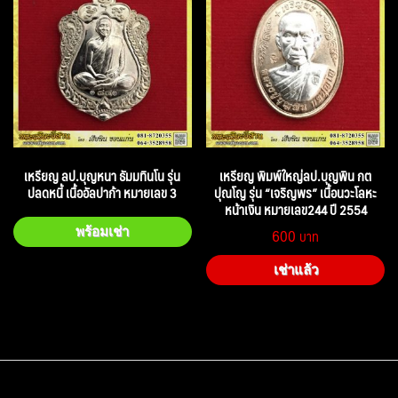
เหรียญ ลป.บุญหนา ธัมมทินโน รุ่น
เหรียญ พิมพ์ใหญ่ลป.บุญพิน กต
ปลดหนี้ เนื้ออัลปาก้า หมายเลข 3
ปุณโญ รุ่น “เจริญพร” เนื้อนวะโลหะ
หน้าเงิน หมายเลข244 ปี 2554
600
พร้อมเช่า
เช่าแล้ว