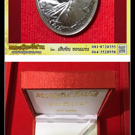
สกลนคร
ชิ้น