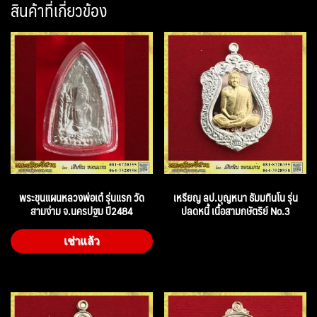
สินค้าที่เกี่ยวข้อง
พระขุนแผนหลวงพ่อเต๋ รุ่นแรก วัด
เหรียญ ลป.บุญหนา ธัมมทินโน รุ่น
สามง่าม จ.นครปฐม ปี2484
ปลดหนี้ เนื้อสามกษัตริย์ No.3
เช่าแล้ว