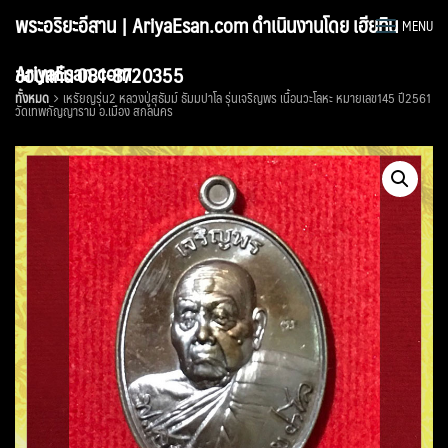
Skip
พระอริยะอีสาน | AriyaEsan.com ดำเนินงานโดย เฮียทิน
MENU
to
content
AriyaEsan.com
ขอนแก่น 081-8720355
ทั้งหมด
เหรัยญรุ่น2 หลวงปู่สุธัมม์ ธัมมปาโล รุ่นเจริญพร เนื้อนวะโลหะ หมายเลข145 ปี2561
วัดเทพกัญญาราม อ.เมือง สกลนคร