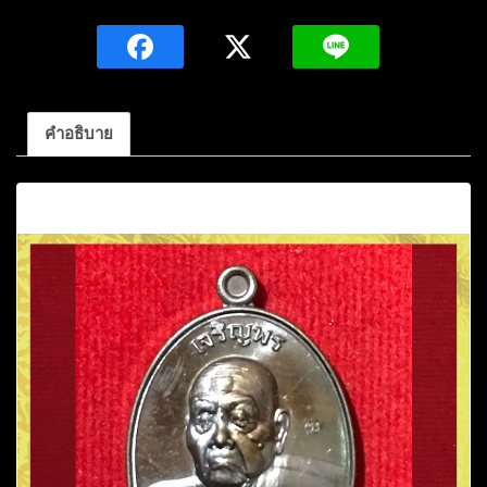
รุ่น2
หลวง
ปู่
สุ
ธัมม์
คำอธิบาย
ธัมม
ปาโล
คำอธิบาย
รุ่น
เจริญพร
เนื้อ
นวะ
โลหะ
หมายเลข145
ปี2561
วัด
เทพ
กัญญา
ราม
อ.เมือง