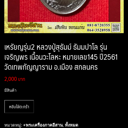
เหรัยญรุ่น2 หลวงปู่สุธัมม์ ธัมมปาโล รุ่น
เจริญพร เนื้อนวะโลหะ หมายเลข145 ปี2561
วัดเทพกัญญาราม อ.เมือง สกลนคร
2,000
มีสินค้า
จำนวน
หยิบใส่ตะกร้า
เห
รัย
ญ
หมวดหมู่:
+พระเครื่องภาคอีสาน
,
ทั้งหมด