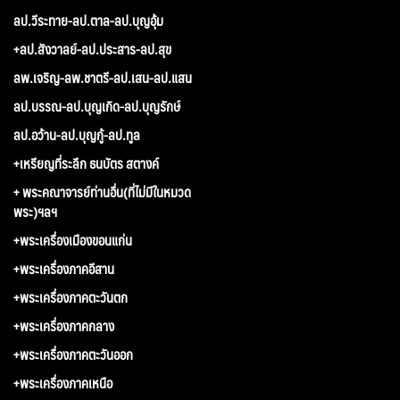
ลป.วีระทาย-ลป.ตาล-ลป.บุญอุ้ม
+ลป.สังวาลย์-ลป.ประสาร-ลป.สุข
ลพ.เจริญ-ลพ.ชาตรี-ลป.เสน-ลป.แสน
ลป.บรรณ-ลป.บุญเกิด-ลป.บุญรักษ์
ลป.อว้าน-ลป.บุญกู้-ลป.ทูล
+เหรียญที่ระลึก ธนบัตร สตางค์
+ พระคณาจารย์ท่านอื่น(ที่ไม่มีในหมวด
พระ)ฯลฯ
+พระเครื่องเมืองขอนแก่น
+พระเครื่องภาคอีสาน
+พระเครื่องภาคตะวันตก
+พระเครื่องภาคกลาง
+พระเครื่องภาคตะวันออก
+พระเครื่องภาคเหนือ