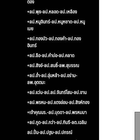
ตอง
+ลป.พุธ-ลป.หลอด-ลป.เหลือง
+ลป.หนูอินทร์-ลป.หนูหยาด-ลป.หนู
เมย
+ลป.ทองบัว-ลป.ทองคำ-ลป.ทอง
อินทร์
+ลป.ลือ-ลป.คำบ่อ-ลป.คลาด
+ลป.สังข์-ลป.สนธิ์-ลพ.สุบรรณ
+ลป.อ่ำ-ลป.อุ่นหล้า-ลป.อร่าม-
ลพ.อุตตมะ
+ลป.แว่น-ลป.ลป.จันทร์โสม-ลป.ขาน
+ลป.พรหม-ลป.แตงอ่อน-ลป.สิงห์ทอง
+เจ้าคุณนร.-ลป.บุดดา-ลป.พรหมมา
+ลป.กูด-ลป.กว่า-ลป.กินรี-ลต.เฉลิม
ลป.ปั่น-ลป.ปฐม-ลป.ปกรณ์