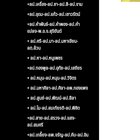
+ลป.เครื่อง-ลป.ชา-ลป.สี-ลป.จาม
+ลป.อุดม-ลป.แก้ว-ลป.เชาวรัตน์
+ลป.คำพันธ์-ลป.คำพอง-ลป.คำ
แปลง-พ.อ.จ.สุริยันต์
+ ลป.ศรี-ลป.มา-ลป.มหาเขียน-
ลต.ล้วน
+ ลป.หา-ลป.หนูเพชร
+ลป.ทองพูล-ลป.อุทัย-ลป.เสถียร
+ ลป.หมุน-ลป.หนุน-ลป.วิจิตร
+ ลป.มหาศิลา-ลป.ศิลา-ลพ.กองแพง
+ ลป.สูนย์-ลป.พัฒน์-ลป.สีลา
+ ลป.ไม-ลป.สมเกียรติ-ลป.พิชิต
+ลป.สาย-ลป.สรวง-ลป.แสง-
ลป.สมศรี
+ลป.เกลี้ยง-ลพ.จรัญ-ลป.คีบ-ลป.อิน