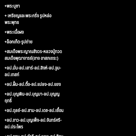
+พระบูชา
+ เหรียญและพระกริ่ง รูปหล่อ
พระพุทธ
+พระเนื้อผง
+ล็อกเก็ต-รูปถ่าย
+สมเด็จพระญาณสังวร-หลวงปู่ทวด
สมเด็จพุฒาจารย์(อาจ อาสภเถระ)
+ลป.มั่น-ลป.เสาร์-ลป.สิงห์-ลป.จูม-
ลป.เทสก์
+ลป.ฝั้น-ลป.ตื้อ-ลป.แปลง-ลป.แยง
+ลป.บุญพิน-ลป.บุญมา-ลป.บุญญ
ฤทธิ์
+ลป.ดุลย์-ลป.สาม-ลป.เดช-ลป.เยื้อน
+ลป.ขาว-ลป.บุญเพ็ง-ลป.จันทร์ศรี-
ลป.ประไพร