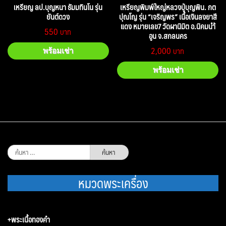
เหรียญ ลป.บุญหนา ธัมมทินโน รุ่น
เหรียญพิมพ์ใหญ่หลวงปู่บุญพิน. กต
ยันต์ดวง
ปุณโญ รุ่น “เจริญพร” เนื้อเงินลงยาสี
แดง หมายเลข7 วัดผานิมิต อ.นิคมนำ้
550
อูน จ.สกลนคร
2,000
พร้อมเช่า
พร้อมเช่า
ค้นหา
สำหรับ:
หมวดพระเครื่อง
+พระเนื้อทองคำ