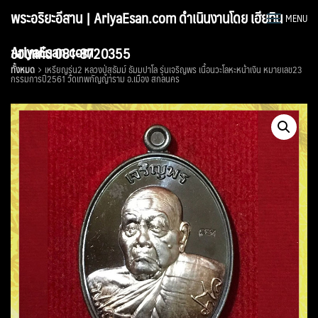
Skip
พระอริยะอีสาน | AriyaEsan.com ดำเนินงานโดย เฮียทิน
MENU
to
content
AriyaEsan.com
ขอนแก่น 081-8720355
ทั้งหมด
เหรียญรุ่น2 หลวงปู่สุธัมม์ ธัมมปาโล รุ่นเจริญพร เนื้อนวะโลหะหน้าเงิน หมายเลข23
กรรมการปี2561 วัดเทพกัญญาราม อ.เมือง สกลนคร