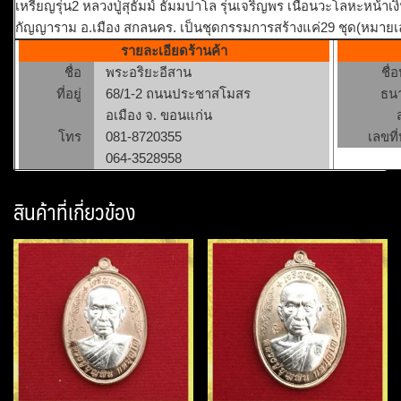
เหรียญรุ่น2 หลวงปู่สุธัมม์ ธัมมปาโล รุ่นเจริญพร เนื้อนวะโลหะหน้
กัญญาราม อ.เมือง สกลนคร. เป็นชุดกรรมการสร้างแค่29 ชุด(หมายเลข
รายละเอียดร้านค้า
ชื่อ
พระอริยะอีสาน
ชื่
ที่อยู่
68/1-2 ถนนประชาสโมสร
ธน
อเมือง จ. ขอนแก่น
โทร
081-8720355
เลขที่
064-3528958
สินค้าที่เกี่ยวข้อง