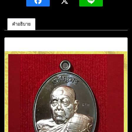
คำอธิบาย
คำอธิบาย