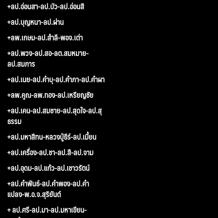
+ลป.อ่อนสา-ลป.บัว-ลป.อ่อนสี
+ลป.บุญหนา-ลป.ผ่าน
+ลพ.เกษม-ลป.สำลี-พอจ.เต่า
+ลป.พวง-ลป.สอ-ลต.สมหมาย-
ลป.สมภาร
+ลป.เนย-ลป.คำบุ-ลป.คำภา-ลป.คำผา
+ลพ.คูณ-ลพ.ทอง-ลป.เหรียญชัย
+ลป.เคน-ลป.สมชาย-ลป.สุดใจ-ลป.สุ
ธรรม
+ลป.มหาสีทน-หลวงปู่ธีร์-ลป.เมี้ยน
+ลป.เครื่อง-ลป.ชา-ลป.สี-ลป.จาม
+ลป.อุดม-ลป.แก้ว-ลป.เชาวรัตน์
+ลป.คำพันธ์-ลป.คำพอง-ลป.คำ
แปลง-พ.อ.จ.สุริยันต์
+ ลป.ศรี-ลป.มา-ลป.มหาเขียน-