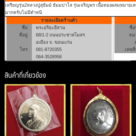
เหรียญรุ่น2หลวงปู่สุธัมม์ ธัมมปาโล รุ่นเจริญพร เนื้อทองผสมหม
มากครับไม่มีตำหนิ
รายละเอียดร้านค้า
ชื่อ
พระอริยะอีสาน
ชื่
ที่อยู่
68/1-2 ถนนประชาสโมสร
ธน
อเมือง จ. ขอนแก่น
โทร
081-8720355
เลขที่
064-3528958
สินค้าที่เกี่ยวข้อง