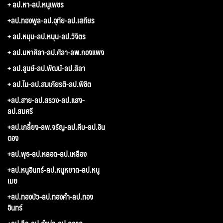
+ ลป.หา-ลป.หนูเพชร
+ลป.ทองพูล-ลป.อุทัย-ลป.เสถียร
+ ลป.หมุน-ลป.หนุน-ลป.วิจิตร
+ ลป.มหาศิลา-ลป.ศิลา-ลพ.กองแพง
+ ลป.สูนย์-ลป.พัฒน์-ลป.สีลา
+ ลป.ไม-ลป.สมเกียรติ-ลป.พิชิต
+ลป.สาย-ลป.สรวง-ลป.แสง-
ลป.สมศรี
+ลป.เกลี้ยง-ลพ.จรัญ-ลป.คีบ-ลป.อิน
ตอง
+ลป.พุธ-ลป.หลอด-ลป.เหลือง
+ลป.หนูอินทร์-ลป.หนูหยาด-ลป.หนู
เมย
+ลป.ทองบัว-ลป.ทองคำ-ลป.ทอง
อินทร์