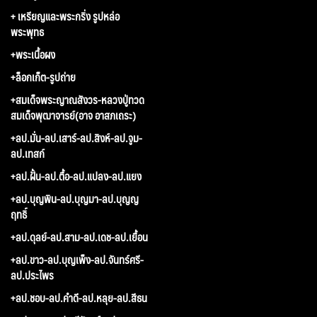
+ เหรียญและพระกริ่ง รูปหล่อ
พระพุทธ
+พระเนื้อผง
+ล็อกเก็ต-รูปถ่าย
+สมเด็จพระญาณสังวร-หลวงปู่ทวด
สมเด็จพุฒาจารย์(อาจ อาสภเถระ)
+ลป.มั่น-ลป.เสาร์-ลป.สิงห์-ลป.จูม-
ลป.เทสก์
+ลป.ฝั้น-ลป.ตื้อ-ลป.แปลง-ลป.แยง
+ลป.บุญพิน-ลป.บุญมา-ลป.บุญญ
ฤทธิ์
+ลป.ดุลย์-ลป.สาม-ลป.เดช-ลป.เยื้อน
+ลป.ขาว-ลป.บุญเพ็ง-ลป.จันทร์ศรี-
ลป.ประไพร
+ลป.ชอบ-ลป.คำดี-ลป.หลุย-ลป.สีธน