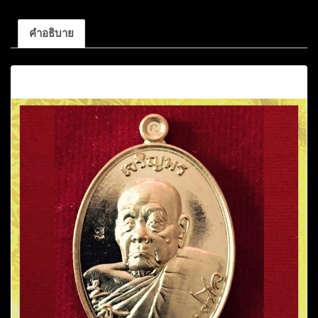
คำอธิบาย
คำอธิบาย