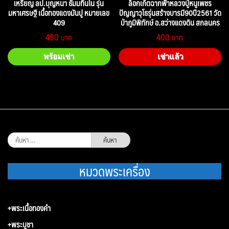
เหรียญ ลป.บุญหนา ธัมมทินโน รุ่น
ล็อกเก็ตฉากฟ้าหลวงปู่หนูเพชร
มหาเศรษฐี เนื้อทองแดงมันปู หมายเลข
ปัญญาวุโธรุ่นสร้างบารมี90ปี2561 วัด
409
ป่าภูมิพิทักษ์ อ.สว่างแดงดิน สกลนคร
450
400
พร้อมเช่า
เช่าแล้ว
ค้นหา
สำหรับ:
หมวดพระเครื่อง
+พระเนื้อทองคำ
+พระบูชา