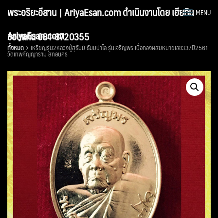
Skip
พระอริยะอีสาน | AriyaEsan.com ดำเนินงานโดย เฮียทิน
MENU
to
content
AriyaEsan.com
ขอนแก่น 081-8720355
ทั้งหมด
เหรียญรุ่น2หลวงปู่สุธัมม์ ธัมมปาโล รุ่นเจริญพร เนื้อทองผสมหมายเลข337ปี2561
วัดเทพกัญญาราม สกลนคร