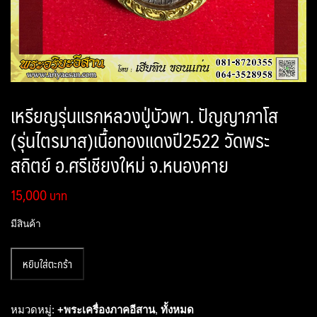
เหรียญรุ่นแรกหลวงปู่บัวพา. ปัญญาภาโส
(รุ่นไตรมาส)เนื้อทองแดงปี2522 วัดพระ
สถิตย์ อ.ศรีเชียงใหม่ จ.หนองคาย
15,000
มีสินค้า
จำนวน
หยิบใส่ตะกร้า
เหรียญ
รุ่น
แรก
หมวดหมู่:
+พระเครื่องภาคอีสาน
,
ทั้งหมด