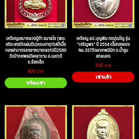
เหรียญเสมาหลวงปู่ถ้า อนาลโย (พระ
เหรียญ ลป.บุญพิน กตปุณโญ รุ่น
อริยะสงฆ์5แผ่นดิน)ครบอายุ104ปีเนื้อ
“เจริญพร” ปี 2554 เนื้อทองแดง
ทองฝาบาตรลงยาหมายเลข10ปี2560
No.357วัดผาเทพนิมิต อ.น้ำอูน
วัดป่าทศพลมังคลาราม อ.เมยวดี
สกลนคร
จ.ร้อยเอ็ด
300
400
เช่าแล้ว
พร้อมเช่า