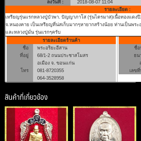
ลงวันที่ :
2018-08-07 11:04
รายละเอียด :
เหรียญรุ่นแรกหลวงปู่บัวพา. ปัญญาภาโส (รุ่นไตรมาส)เนื้อทองแดงปี2
จ.หนองคาย เป็นเหรียญที่น่สเก็บมากๆหายากสร้างน้อย ท่านเป็นพระอริย
และหลวงปู่มั่น รุ่นแรกๆครับ
รายละเอียดร้านค้า
ชื่อ
พระอริยะอีสาน
ชื่
ที่อยู่
68/1-2 ถนนประชาสโมสร
ธน
อเมือง จ. ขอนแก่น
โทร
081-8720355
เลขที่
064-3528958
สินค้าที่เกี่ยวข้อง