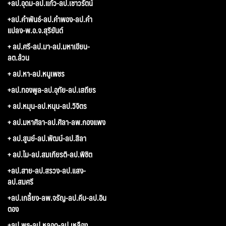
+ลป.อุดม-ลป.แก้ว-ลป.เชาวรัตน์
+ลป.คำพันธ์-ลป.คำพอง-ลป.คำ
แปลง-พ.อ.จ.สุริยันต์
+ ลป.ศรี-ลป.มา-ลป.มหาเขียน-
ลต.ล้วน
+ ลป.หา-ลป.หนูเพชร
+ลป.ทองพูล-ลป.อุทัย-ลป.เสถียร
+ ลป.หมุน-ลป.หนุน-ลป.วิจิตร
+ ลป.มหาศิลา-ลป.ศิลา-ลพ.กองแพง
+ ลป.สูนย์-ลป.พัฒน์-ลป.สีลา
+ ลป.ไม-ลป.สมเกียรติ-ลป.พิชิต
+ลป.สาย-ลป.สรวง-ลป.แสง-
ลป.สมศรี
+ลป.เกลี้ยง-ลพ.จรัญ-ลป.คีบ-ลป.อิน
ตอง
+ลป.พุธ-ลป.หลอด-ลป.เหลือง