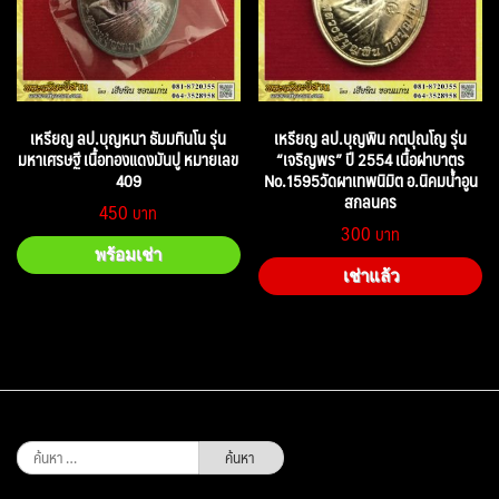
เหรียญ ลป.บุญหนา ธัมมทินโน รุ่น
เหรียญ ลป.บุญพิน กตปุณโญ รุ่น
มหาเศรษฐี เนื้อทองแดงมันปู หมายเลข
“เจริญพร” ปี 2554 เนื้อฝาบาตร
409
No.1595วัดผาเทพนิมิต อ.นิคมน้ำอูน
สกลนคร
450
300
พร้อมเช่า
เช่าแล้ว
ค้นหา
สำหรับ: