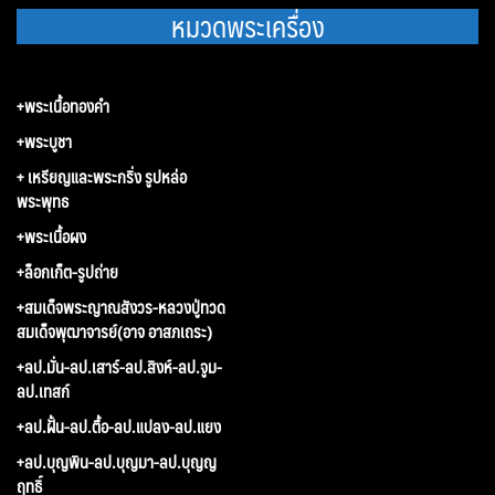
หมวดพระเครื่อง
+พระเนื้อทองคำ
+พระบูชา
+ เหรียญและพระกริ่ง รูปหล่อ
พระพุทธ
+พระเนื้อผง
+ล็อกเก็ต-รูปถ่าย
+สมเด็จพระญาณสังวร-หลวงปู่ทวด
สมเด็จพุฒาจารย์(อาจ อาสภเถระ)
+ลป.มั่น-ลป.เสาร์-ลป.สิงห์-ลป.จูม-
ลป.เทสก์
+ลป.ฝั้น-ลป.ตื้อ-ลป.แปลง-ลป.แยง
+ลป.บุญพิน-ลป.บุญมา-ลป.บุญญ
ฤทธิ์