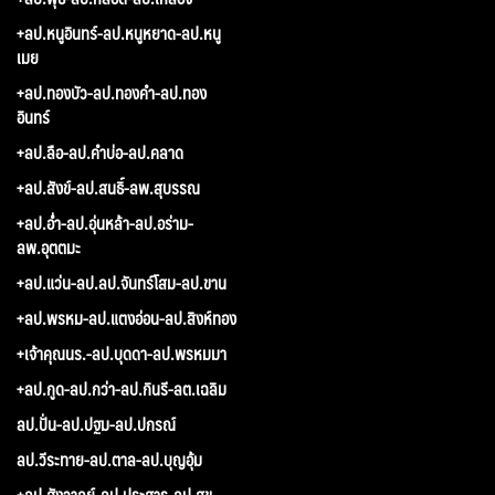
+ลป.หนูอินทร์-ลป.หนูหยาด-ลป.หนู
เมย
+ลป.ทองบัว-ลป.ทองคำ-ลป.ทอง
อินทร์
+ลป.ลือ-ลป.คำบ่อ-ลป.คลาด
+ลป.สังข์-ลป.สนธิ์-ลพ.สุบรรณ
+ลป.อ่ำ-ลป.อุ่นหล้า-ลป.อร่าม-
ลพ.อุตตมะ
+ลป.แว่น-ลป.ลป.จันทร์โสม-ลป.ขาน
+ลป.พรหม-ลป.แตงอ่อน-ลป.สิงห์ทอง
+เจ้าคุณนร.-ลป.บุดดา-ลป.พรหมมา
+ลป.กูด-ลป.กว่า-ลป.กินรี-ลต.เฉลิม
ลป.ปั่น-ลป.ปฐม-ลป.ปกรณ์
ลป.วีระทาย-ลป.ตาล-ลป.บุญอุ้ม
+ลป.สังวาลย์-ลป.ประสาร-ลป.สุข