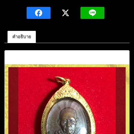
หลวง
ปู่
บัว
พา.
ปัญญา
คำอธิบาย
ภาโส
(รุ่น
คำอธิบาย
ไตรมาส)เนื้อ
ทองแดง
ปี2522
วัด
พระ
สถิตย์
อ.ศรีเชียงใหม่
จ.หนองคาย
ชิ้น