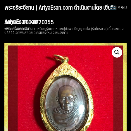
Skip
พระอริยะอีสาน | AriyaEsan.com ดำเนินงานโดย เฮียทิน
MENU
to
content
AriyaEsan.com
ขอนแก่น 081-8720355
+พระเครื่องภาคอีสาน
เหรียญรุ่นแรกหลวงปู่บัวพา. ปัญญาภาโส (รุ่นไตรมาส)เนื้อทองแดง
ปี2522 วัดพระสถิตย์ อ.ศรีเชียงใหม่ จ.หนองคาย