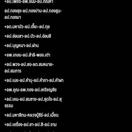
+ลป.เพียร-ลพ.จันมี-ลป.กัณหา
ลป.ทองสุข-ลป.ทองปาน-ลป.ทองสูน-
ลป.ทองมา
+ลต.มหาบัว-ลป.เจี๊ยะ-ลป.ทุย
+ลป.อ่อนสา-ลป.บัว-ลป.อ่อนสี
+ลป.บุญหนา-ลป.ผ่าน
+ลพ.เกษม-ลป.สำลี-พอจ.เต่า
+ลป.พวง-ลป.สอ-ลต.สมหมาย-
ลป.สมภาร
+ลป.เนย-ลป.คำบุ-ลป.คำภา-ลป.คำผา
+ลพ.คูณ-ลพ.ทอง-ลป.เหรียญชัย
+ลป.เคน-ลป.สมชาย-ลป.สุดใจ-ลป.สุ
ธรรม
+ลป.มหาสีทน-หลวงปู่ธีร์-ลป.เมี้ยน
+ลป.เครื่อง-ลป.ชา-ลป.สี-ลป.จาม