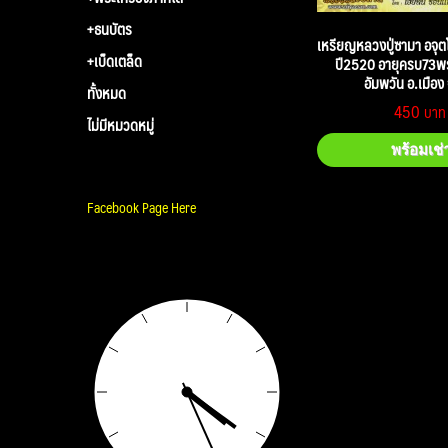
+ธนบัตร
เหรียญหลวงปู่ซามา อจุต
+เบ็ดเตล็ด
ปี2520 อายุครบ73พร
อัมพวัน อ.เมือง
ทั้งหมด
450
ไม่มีหมวดหมู่
พร้อมเช่
Facebook Page Here