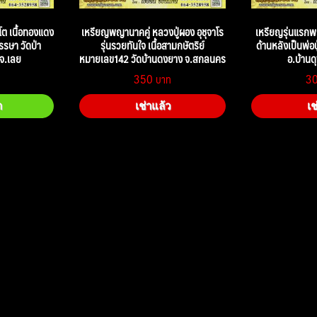
โต เนื้อทองแดง
เหรียญพญานาคคู่ หลวงปู่ผอง อุชุจาโร
เหรียญรุ่นแรกพ
รษา วัดป่า
รุ่นรวยทันใจ เนื้อสามกษัตริย์
ด้านหลังเป็นพ่อป
 จ.เลย
หมายเลข142 วัดบ้านดงยาง จ.สกลนคร
อ.บ้านด
350
3
า
เช่าแล้ว
เช