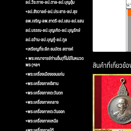
ลป.วีระทาย-ลป.ตาล-ลป.บุญอุ้ม
น่
+ลป.สังวาลย์-ลป.ประสาร-ลป.สุข
ลพ.เจริญ-ลพ.ชาตรี-ลป.เสน-ลป.แสน
ลป.บรรณ-ลป.บุญเกิด-ลป.บุญรักษ์
ลป.อว้าน-ลป.บุญกู้-ลป.ทูล
+เหรียญที่ระลึก ธนบัตร สตางค์
+ พระคณาจารย์ท่านอื่น(ที่ไม่มีในหมวด
สินค้าที่เกี่ยวข้อ
พระ)ฯลฯ
+พระเครื่องเมืองขอนแก่น
+พระเครื่องภาคอีสาน
+พระเครื่องภาคตะวันตก
+พระเครื่องภาคกลาง
+พระเครื่องภาคตะวันออก
+พระเครื่องภาคเหนือ
+พระเครื่องภาคใต้