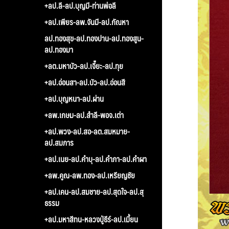
+ลป.ลี-ลป.บุญมี-ท่านพ่อลี
+ลป.เพียร-ลพ.จันมี-ลป.กัณหา
ลป.ทองสุข-ลป.ทองปาน-ลป.ทองสูน-
ลป.ทองมา
+ลต.มหาบัว-ลป.เจี๊ยะ-ลป.ทุย
+ลป.อ่อนสา-ลป.บัว-ลป.อ่อนสี
+ลป.บุญหนา-ลป.ผ่าน
+ลพ.เกษม-ลป.สำลี-พอจ.เต่า
+ลป.พวง-ลป.สอ-ลต.สมหมาย-
ลป.สมภาร
+ลป.เนย-ลป.คำบุ-ลป.คำภา-ลป.คำผา
+ลพ.คูณ-ลพ.ทอง-ลป.เหรียญชัย
+ลป.เคน-ลป.สมชาย-ลป.สุดใจ-ลป.สุ
ธรรม
+ลป.มหาสีทน-หลวงปู่ธีร์-ลป.เมี้ยน