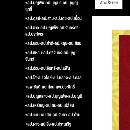
+ลป.บุญพิน-ลป.บุญมา-ลป.บุญญ
คำอธิบาย
ฤทธิ์
+ลป.ดุลย์-ลป.สาม-ลป.เดช-ลป.เยื้อน
คำอธิบาย
+ลป.ขาว-ลป.บุญเพ็ง-ลป.จันทร์ศรี-
ลป.ประไพร
+ลป.ชอบ-ลป.คำดี-ลป.หลุย-ลป.สีธน
+ลป.แหวน-ลป.ศรีจันทร์-ลป.บุญ
จันทร์
+ลป.อ่อน-ลป.จันทร์-ลป.แฟ็บ
+ลป.โส-ลป.วิไลย์-ลป.หลวง-ลป.ถวิล
+ลพ.ขันตี-ลป.ท่อน-ลพ.ประสิทธิ์
+ลป.บุญหลาย-ลป.บุญเพ็ง-ลป.บุญมี
+ลป.เหรียญ-ลป.สิม-ลป.เปลี่ยน
+ลป.จวน-ลป.วัน-ลป.จันทา-ลป.ก้าน
+ลป.ผาง-ลป.จื่อ-ลป.ประเสริฐ