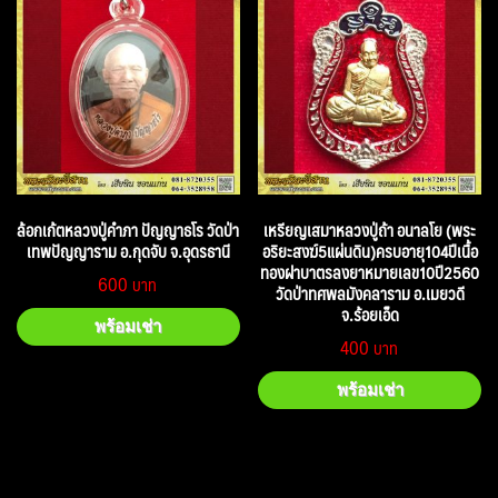
ล้อกเก้ตหลวงปู่คำภา ปัญญาธโร วัดป่า
เหรียญเสมาหลวงปู่ถ้า อนาลโย (พระ
เทพปัญญาราม อ.กุดจับ จ.อุดรธานี
อริยะสงฆ์5แผ่นดิน)ครบอายุ104ปีเนื้อ
ทองฝาบาตรลงยาหมายเลข10ปี2560
600
วัดป่าทศพลมังคลาราม อ.เมยวดี
จ.ร้อยเอ็ด
พร้อมเช่า
400
พร้อมเช่า