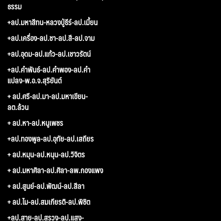
ธรรม
+ลป.มหาสีทน-หลวงปู่ธีร์-ลป.เมี้ยน
+ลป.เครื่อง-ลป.ชา-ลป.สี-ลป.จาม
+ลป.อุดม-ลป.แก้ว-ลป.เชาวรัตน์
+ลป.คำพันธ์-ลป.คำพอง-ลป.คำ
แปลง-พ.อ.จ.สุริยันต์
+ ลป.ศรี-ลป.มา-ลป.มหาเขียน-
ลต.ล้วน
+ ลป.หา-ลป.หนูเพชร
+ลป.ทองพูล-ลป.อุทัย-ลป.เสถียร
+ ลป.หมุน-ลป.หนุน-ลป.วิจิตร
+ ลป.มหาศิลา-ลป.ศิลา-ลพ.กองแพง
+ ลป.สูนย์-ลป.พัฒน์-ลป.สีลา
+ ลป.ไม-ลป.สมเกียรติ-ลป.พิชิต
+ลป.สาย-ลป.สรวง-ลป.แสง-