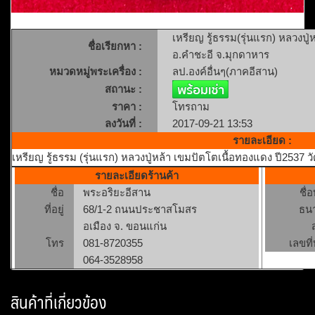
เหรียญ รู้ธรรม(รุ่นแรก) หลวงปู่
ชื่อเรียกหา :
อ.คำชะอี จ.มุกดาหาร
หมวดหมู่พระเครื่อง :
ลป.องค์อื่นๆ(ภาคอีสาน)
สถานะ :
ราคา :
โทรถาม
ลงวันที่ :
2017-09-21 13:53
รายละเอียด :
เหรียญ รู้ธรรม (รุ่นแรก) หลวงปู่หล้า เขมปัตโตเนื้อทองแดง ปี2537 ว
รายละเอียดร้านค้า
ชื่อ
พระอริยะอีสาน
ชื่
ที่อยู่
68/1-2 ถนนประชาสโมสร
ธน
อเมือง จ. ขอนแก่น
โทร
081-8720355
เลขที่
064-3528958
สินค้าที่เกี่ยวข้อง