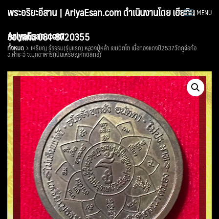
Skip
พระอริยะอีสาน | AriyaEsan.com ดำเนินงานโดย เฮียทิน
MENU
to
content
AriyaEsan.com
ขอนแก่น 081-8720355
ทั้งหมด
เหรียญ รู้ธรรม(รุ่นแรก) หลวงปู่หล้า เขมปัตโต เนื้อทองแดงปี2537วัดภูจ้อก้อ
อ.คำชะอี จ.มุกดาหาร(เป็นเหรียญศักดิ์สิทธิ์)