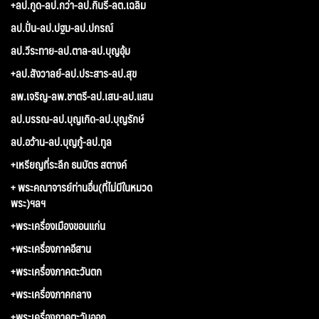
+ลป.กูด-ลป.กว่า-ลป.กินรี-ลต.เฉลิม
ลป.ปั่น-ลป.ปฐม-ลป.ปกรณ์
ลป.วีระทาย-ลป.ตาล-ลป.บุญอุ้ม
+ลป.สังวาลย์-ลป.ประสาร-ลป.สุข
ลพ.เจริญ-ลพ.ชาตรี-ลป.เสน-ลป.แสน
ลป.บรรณ-ลป.บุญเกิด-ลป.บุญรักษ์
ลป.อว้าน-ลป.บุญกู้-ลป.ทูล
+เหรียญที่ระลึก ธนบัตร สตางค์
+ พระคณาจารย์ท่านอื่น(ที่ไม่มีในหมวด
พระ)ฯลฯ
+พระเครื่องเมืองขอนแก่น
+พระเครื่องภาคอีสาน
+พระเครื่องภาคตะวันตก
+พระเครื่องภาคกลาง
+พระเครื่องภาคตะวันออก