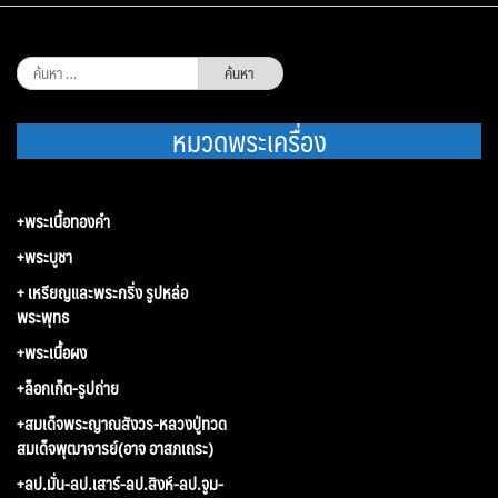
ค้นหา
สำหรับ:
หมวดพระเครื่อง
+พระเนื้อทองคำ
+พระบูชา
+ เหรียญและพระกริ่ง รูปหล่อ
พระพุทธ
+พระเนื้อผง
+ล็อกเก็ต-รูปถ่าย
+สมเด็จพระญาณสังวร-หลวงปู่ทวด
สมเด็จพุฒาจารย์(อาจ อาสภเถระ)
+ลป.มั่น-ลป.เสาร์-ลป.สิงห์-ลป.จูม-