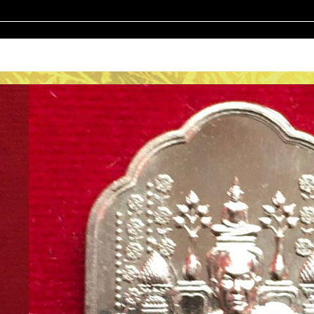
ปาก้
า
หมายเลข130
ปี2558
วัด
ป่า
โสภณ
ธร
รมา
ราม
อ.วานรนิวาส
จ.สกลนคร
ชิ้น