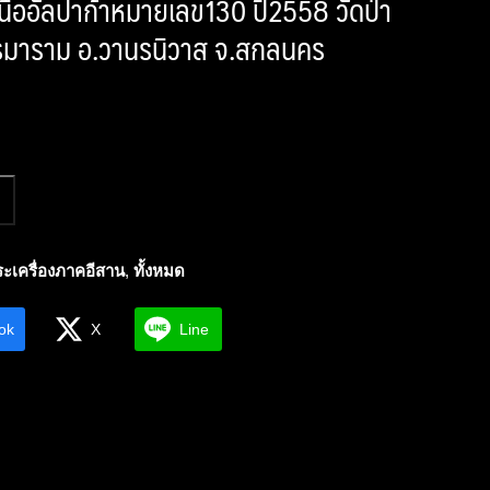
นื้ออัลปาก้าหมายเลข130 ปี2558 วัดป่า
มาราม อ.วานรนิวาส จ.สกลนคร
ะเครื่องภาคอีสาน
,
ทั้งหมด
ok
X
Line