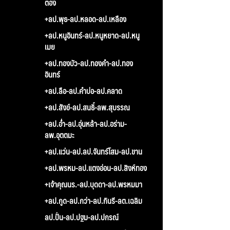
ตอง
+ลป.พุธ-ลป.หลอด-ลป.เหลือง
+ลป.หนูอินทร์-ลป.หนูหยาด-ลป.หนู
เมย
+ลป.ทองบัว-ลป.ทองคำ-ลป.ทอง
อินทร์
+ลป.ลือ-ลป.คำบ่อ-ลป.คลาด
+ลป.สังข์-ลป.สนธิ์-ลพ.สุบรรณ
+ลป.อ่ำ-ลป.อุ่นหล้า-ลป.อร่าม-
ลพ.อุตตมะ
+ลป.แว่น-ลป.ลป.จันทร์โสม-ลป.ขาน
+ลป.พรหม-ลป.แตงอ่อน-ลป.สิงห์ทอง
+เจ้าคุณนร.-ลป.บุดดา-ลป.พรหมมา
+ลป.กูด-ลป.กว่า-ลป.กินรี-ลต.เฉลิม
ลป.ปั่น-ลป.ปฐม-ลป.ปกรณ์