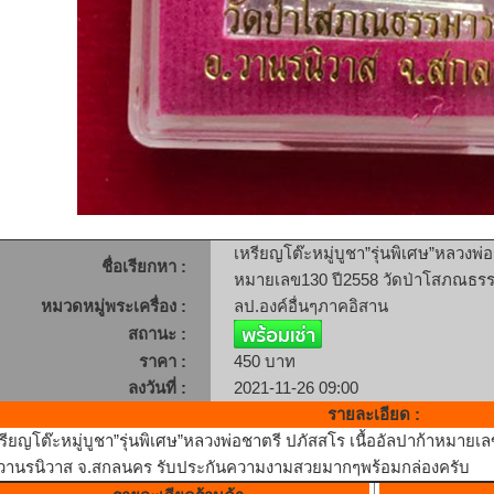
เหรียญโต๊ะหมู่บูชา”รุ่นพิเศษ”หลวงพ่อ
ชื่อเรียกหา :
หมายเลข130 ปี2558 วัดป่าโสภณธร
หมวดหมู่พระเครื่อง :
ลป.องค์อื่นๆภาคอิสาน
สถานะ :
ราคา :
450 บาท
ลงวันที่ :
2021-11-26 09:00
รายละเอียด :
รียญโต๊ะหมู่บูชา”รุ่นพิเศษ”หลวงพ่อชาตรี ปภัสสโร เนื้ออัลปาก้าหมา
วานรนิวาส จ.สกลนคร รับประกันความงามสวยมากๆพร้อมกล่องครับ