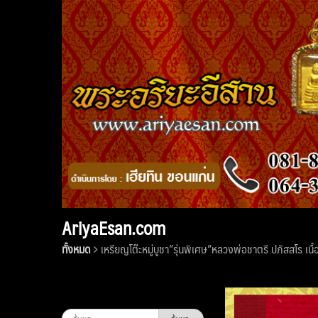
Skip
to
content
AriyaEsan.com
ทั้งหมด
เหรียญโต๊ะหมู่บูชา”รุ่นพิเศษ”หลวงพ่อชาตรี ปภัสสโร 
ค้นหา