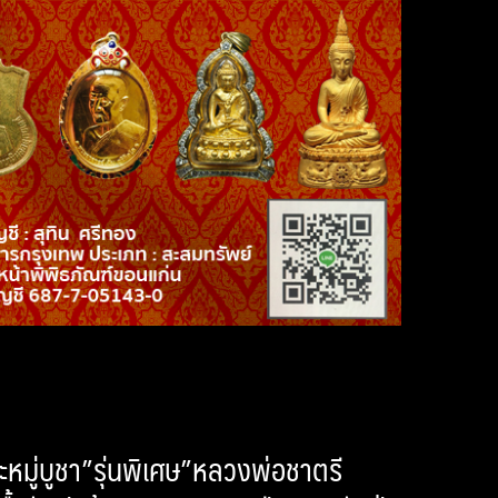
ะหมู่บูชา”รุ่นพิเศษ”หลวงพ่อชาตรี