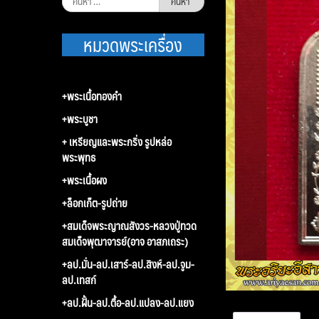
สำหรับ:
หมวดพระเครื่อง
+พระเนื้อทองคำ
+พระบูชา
+ เหรียญและพระกริ่ง รูปหล่อ
พระพุทธ
+พระเนื้อผง
+ล็อกเก็ต-รูปถ่าย
+สมเด็จพระญาณสังวร-หลวงปู่ทวด
สมเด็จพุฒาจารย์(อาจ อาสภเถระ)
+ลป.มั่น-ลป.เสาร์-ลป.สิงห์-ลป.จูม-
ลป.เทสก์
+ลป.ฝั้น-ลป.ตื้อ-ลป.แปลง-ลป.แยง