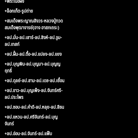
+พระเนื้อผง
+ล็อกเก็ต-รูปถ่าย
+สมเด็จพระญาณสังวร-หลวงปู่ทวด
สมเด็จพุฒาจารย์(อาจ อาสภเถระ)
+ลป.มั่น-ลป.เสาร์-ลป.สิงห์-ลป.จูม-
ลป.เทสก์
+ลป.ฝั้น-ลป.ตื้อ-ลป.แปลง-ลป.แยง
+ลป.บุญพิน-ลป.บุญมา-ลป.บุญญ
ฤทธิ์
+ลป.ดุลย์-ลป.สาม-ลป.เดช-ลป.เยื้อน
+ลป.ขาว-ลป.บุญเพ็ง-ลป.จันทร์ศรี-
ลป.ประไพร
+ลป.ชอบ-ลป.คำดี-ลป.หลุย-ลป.สีธน
+ลป.แหวน-ลป.ศรีจันทร์-ลป.บุญ
จันทร์
+ลป.อ่อน-ลป.จันทร์-ลป.แฟ็บ