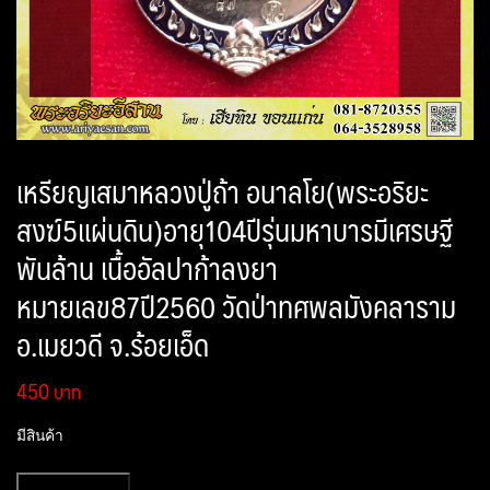
เหรียญเสมาหลวงปู่ถ้า อนาลโย(พระอริยะ
สงฆ์5แผ่นดิน)อายุ104ปีรุ่นมหาบารมีเศรษฐี
พันล้าน เนื้ออัลปาก้าลงยา
หมายเลข87ปี2560 วัดป่าทศพลมังคลาราม
อ.เมยวดี จ.ร้อยเอ็ด
450
มีสินค้า
จำนวน