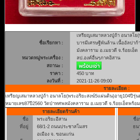
เหรียญเสมาหลวงปู่ถ้า อนาลโย(พ
ชื่อเรียกหา :
บารมีเศรษฐีพันล้าน เนื้ออัลป
มังคลาราม อ.เมยวดี จ.ร้อยเอ็ด
หมวดหมู่พระเครื่อง :
ลป.องค์อื่นๆภาคอิสาน
สถานะ :
ราคา :
450 บาท
ลงวันที่ :
2021-11-26 09:00
รายละเอียด :
เหรียญเสมาหลวงปู่ถ้า อนาลโย(พระอริยะสงฆ์5แผ่นดิน)อายุ104ปีรุ่น
หมายเลข87ปี2560 วัดป่าทศพลมังคลาราม อ.เมยวดี จ.ร้อยเอ็ดพร้อม
รายละเอียดร้านค้า
ชื่อ
พระอริยะอีสาน
ชื่
ที่อยู่
68/1-2 ถนนประชาสโมสร
ธน
อเมือง จ. ขอนแก่น