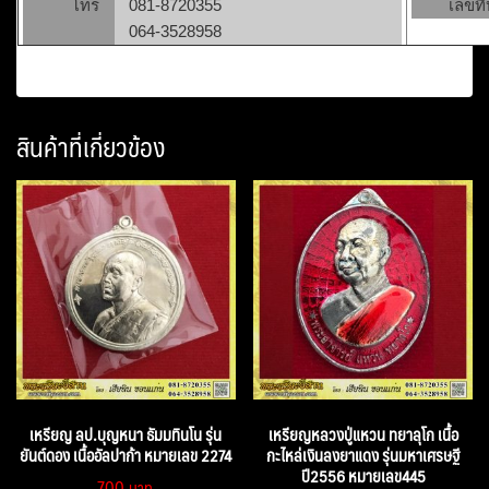
โทร
081-8720355
เลขที่
064-3528958
สินค้าที่เกี่ยวข้อง
เหรียญ ลป.บุญหนา ธัมมทินโน รุ่น
เหรียญหลวงปู่แหวน ทยาลุโก เนื้อ
ยันต์ดอง เนื้ออัลปาก้า หมายเลข 2274
กะไหล่เงินลงยาแดง รุ่นมหาเศรษฐี
ปี2556 หมายเลข445
700