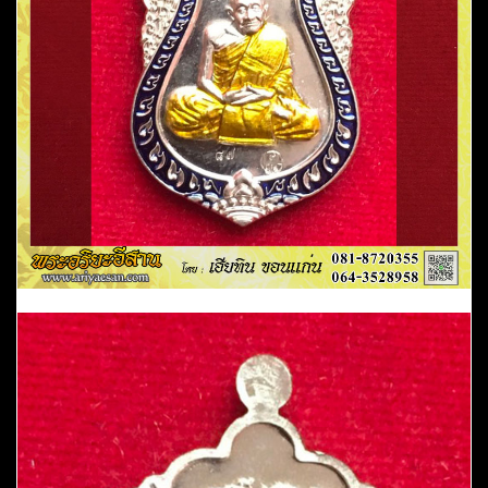
อัล
ปาก้
า
ลงยา
หมายเลข87ปี2560
วัด
ป่า
ทศพล
มังคลาราม
อ.เมย
วดี
จ.ร้อยเอ็ด
ชิ้น