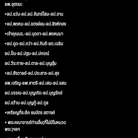
ลพ.อุตตมะ
+ลป.แว่น-ลป.ลป.จันทร์โสม-ลป.ขาน
+ลป.พรหม-ลป.แตงอ่อน-ลป.สิงห์ทอง
+เจ้าคุณนร.-ลป.บุดดา-ลป.พรหมมา
+ลป.กูด-ลป.กว่า-ลป.กินรี-ลต.เฉลิม
ลป.ปั่น-ลป.ปฐม-ลป.ปกรณ์
ลป.วีระทาย-ลป.ตาล-ลป.บุญอุ้ม
+ลป.สังวาลย์-ลป.ประสาร-ลป.สุข
ลพ.เจริญ-ลพ.ชาตรี-ลป.เสน-ลป.แสน
ลป.บรรณ-ลป.บุญเกิด-ลป.บุญรักษ์
ลป.อว้าน-ลป.บุญกู้-ลป.ทูล
+เหรียญที่ระลึก ธนบัตร สตางค์
+ พระคณาจารย์ท่านอื่น(ที่ไม่มีในหมวด
พระ)ฯลฯ