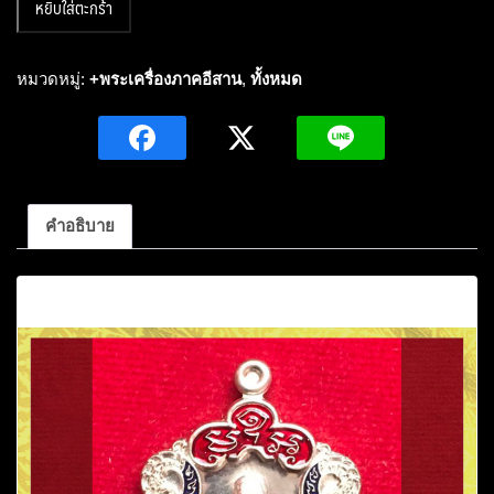
หยิบใส่ตะกร้า
เหรียญ
เสมา
หลวง
หมวดหมู่:
+พระเครื่องภาคอีสาน
,
ทั้งหมด
ปู่
ถ้า
อ
นาล
โย(พระ
คำอธิบาย
อริยะ
สงฆ์5แผ่น
คำอธิบาย
ดิน)อายุ104ปี
รุ่น
มหา
บารมี
เศรษฐี
พัน
ล้าน
เนื้อ