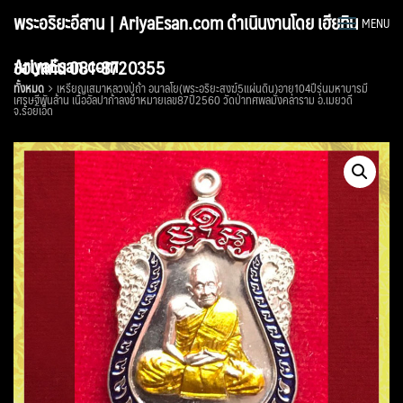
Skip
พระอริยะอีสาน | AriyaEsan.com ดำเนินงานโดย เฮียทิน
MENU
to
content
AriyaEsan.com
ขอนแก่น 081-8720355
ทั้งหมด
เหรียญเสมาหลวงปู่ถ้า อนาลโย(พระอริยะสงฆ์5แผ่นดิน)อายุ104ปีรุ่นมหาบารมี
เศรษฐีพันล้าน เนื้ออัลปาก้าลงยาหมายเลข87ปี2560 วัดป่าทศพลมังคลาราม อ.เมยวดี
จ.ร้อยเอ็ด