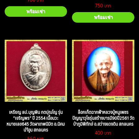
750
พร้อมเช่า
พร้อมเช่า
เหรียญ ลป.บุญพิน กตปุณโญ รุ่น
ล็อกเก็ตฉากฟ้าหลวงปู่หนูเพชร
“เจริญพร” ปี 2554 เนื้อนวะ
ปัญญาวุโธรุ่นสร้างบารมี90ปี2561 วัด
หมายเลข645 วัดผาเทพนิมิต อ.นิคม
ป่าภูมิพิทักษ์ อ.สว่างแดงดิน สกลนคร
นำ้อูน สกลนคร
400
550