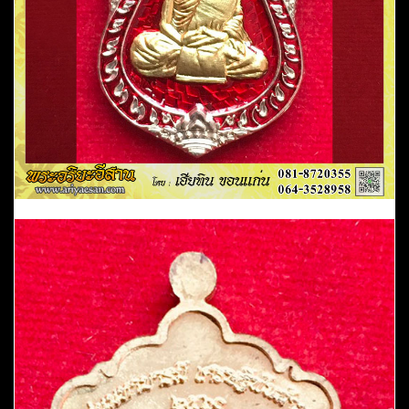
ป่า
ทศพล
มังคลาราม
อ.เม
ยวดี
จ.ร้อยเอ็ด
ชิ้น