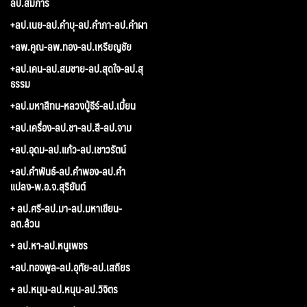
ลป.สมภาร
+ลป.เนย-ลป.คำบุ-ลป.คำภา-ลป.คำผา
+ลพ.คูณ-ลพ.ทอง-ลป.เหรียญชัย
+ลป.เคน-ลป.สมชาย-ลป.สุดใจ-ลป.สุ
ธรรม
+ลป.มหาสีทน-หลวงปู่ธีร์-ลป.เมี้ยน
+ลป.เครื่อง-ลป.ชา-ลป.สี-ลป.จาม
+ลป.อุดม-ลป.แก้ว-ลป.เชาวรัตน์
+ลป.คำพันธ์-ลป.คำพอง-ลป.คำ
แปลง-พ.อ.จ.สุริยันต์
+ ลป.ศรี-ลป.มา-ลป.มหาเขียน-
ลต.ล้วน
+ ลป.หา-ลป.หนูเพชร
+ลป.ทองพูล-ลป.อุทัย-ลป.เสถียร
+ ลป.หมุน-ลป.หนุน-ลป.วิจิตร