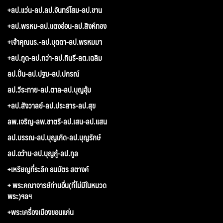
+ลป.แว่น-ลป.ลป.จันทร์โสม-ลป.ขาน
+ลป.พรหม-ลป.แตงอ่อน-ลป.สิงห์ทอง
+เจ้าคุณนร.-ลป.บุดดา-ลป.พรหมมา
+ลป.กูด-ลป.กว่า-ลป.กินรี-ลต.เฉลิม
ลป.ปั่น-ลป.ปฐม-ลป.ปกรณ์
ลป.วีระทาย-ลป.ตาล-ลป.บุญอุ้ม
+ลป.สังวาลย์-ลป.ประสาร-ลป.สุข
ลพ.เจริญ-ลพ.ชาตรี-ลป.เสน-ลป.แสน
ลป.บรรณ-ลป.บุญเกิด-ลป.บุญรักษ์
ลป.อว้าน-ลป.บุญกู้-ลป.ทูล
+เหรียญที่ระลึก ธนบัตร สตางค์
+ พระคณาจารย์ท่านอื่น(ที่ไม่มีในหมวด
พระ)ฯลฯ
+พระเครื่องเมืองขอนแก่น