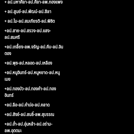
+ ลป.มหาศิลา-ลป.ศิลา-ลพ.กองแพง
+ ลป.สูนย์-ลป.พัฒน์-ลป.สีลา
+ ลป.ไม-ลป.สมเกียรติ-ลป.พิชิต
+ลป.สาย-ลป.สรวง-ลป.แสง-
ลป.สมศรี
+ลป.เกลี้ยง-ลพ.จรัญ-ลป.คีบ-ลป.อิน
ตอง
+ลป.พุธ-ลป.หลอด-ลป.เหลือง
+ลป.หนูอินทร์-ลป.หนูหยาด-ลป.หนู
เมย
+ลป.ทองบัว-ลป.ทองคำ-ลป.ทอง
อินทร์
+ลป.ลือ-ลป.คำบ่อ-ลป.คลาด
+ลป.สังข์-ลป.สนธิ์-ลพ.สุบรรณ
+ลป.อ่ำ-ลป.อุ่นหล้า-ลป.อร่าม-
ลพ.อุตตมะ