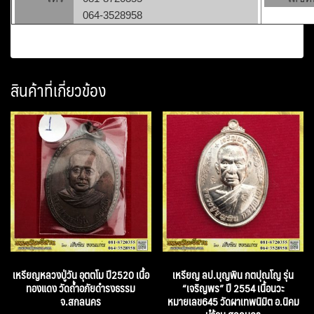
064-3528958
สินค้าที่เกี่ยวข้อง
เหรียญหลวงปู่วัน อุตตโม ปี2520 เนื้อ
เหรียญ ลป.บุญพิน กตปุณโญ รุ่น
ทองแดง วัดถ้ำอภัยดำรงธรรม
“เจริญพร” ปี 2554 เนื้อนวะ
จ.สกลนคร
หมายเลข645 วัดผาเทพนิมิต อ.นิคม