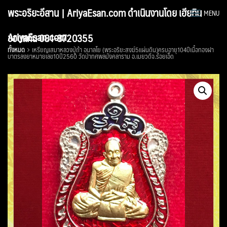
Skip
พระอริยะอีสาน | AriyaEsan.com ดำเนินงานโดย เฮียทิน
MENU
to
content
AriyaEsan.com
ขอนแก่น 081-8720355
ทั้งหมด
เหรียญเสมาหลวงปู่ถ้า อนาลโย (พระอริยะสงฆ์5แผ่นดิน)ครบอายุ104ปีเนื้อทองฝา
บาตรลงยาหมายเลข10ปี2560 วัดป่าทศพลมังคลาราม อ.เมยวดีจ.ร้อยเอ็ด