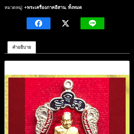
หลวง
หมวดหมู่:
+พระเครื่องภาคอีสาน
,
ทั้งหมด
ปู่
ถ้า
อ
นาล
โย
คำอธิบาย
(พระ
อริยะ
คำอธิบาย
สงฆ์5แผ่น
ดิน)ครบ
อายุ104ปี
เนื้อ
ทอง
ฝา
บาตร
ลงยา
หมายเลข10ปี2560
วัด