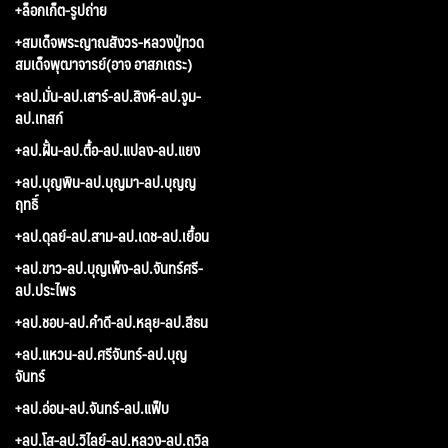
+ล็อกเก็ต-รูปถ่าย
+สมเด็จพระญาณสังวร-หลวงปู่ทวด
สมเด็จพุฒาจารย์(อาจ อาสภเถระ)
+ลป.มั่น-ลป.เสาร์-ลป.สิงห์-ลป.จูม-
ลป.เทสก์
+ลป.ฝั้น-ลป.ตื้อ-ลป.แปลง-ลป.แยง
+ลป.บุญพิน-ลป.บุญมา-ลป.บุญญ
ฤทธิ์
+ลป.ดุลย์-ลป.สาม-ลป.เดช-ลป.เยื้อน
+ลป.ขาว-ลป.บุญเพ็ง-ลป.จันทร์ศรี-
ลป.ประไพร
+ลป.ชอบ-ลป.คำดี-ลป.หลุย-ลป.สีธน
+ลป.แหวน-ลป.ศรีจันทร์-ลป.บุญ
จันทร์
+ลป.อ่อน-ลป.จันทร์-ลป.แฟ็บ
+ลป.โส-ลป.วิไลย์-ลป.หลวง-ลป.ถวิล