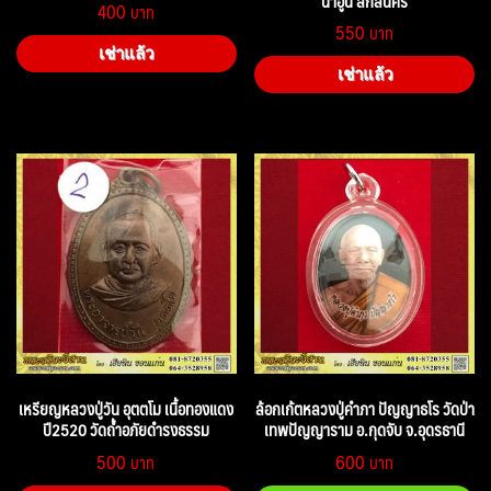
นำ้อูน สกลนคร
400
550
เช่าแล้ว
เช่าแล้ว
เหรียญหลวงปู่วัน อุตตโม เนื้อทองแดง
ล้อกเก้ตหลวงปู่คำภา ปัญญาธโร วัดป่า
ปี2520 วัดถ้ำอภัยดำรงธรรม
เทพปัญญาราม อ.กุดจับ จ.อุดรธานี
500
600