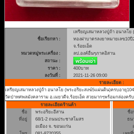
เหรียญเสมาหลวงปู่ถ้า อนาลโย (
ชื่อเรียกหา :
ทองฝาบาตรลงยาหมายเลข10ปี25
จ.ร้อยเอ็ด
หมวดหมู่พระเครื่อง :
ลป.องค์อื่นๆภาคอิสาน
สถานะ :
ราคา :
400บาท
ลงวันที่ :
2021-11-26 09:00
รายละเอียด :
เหรียญเสมาหลวงปู่ถ้า อนาลโย (พระอริยะสงฆ์5แผ่นดิน)ครบอายุ1
วัดป่าทศพลมังคลาราม อ.เมยวดีจ.ร้อยเอ็ด สวยมากๆพร้อมกล่องครับ
รายละเอียดร้านค้า
ชื่อ
พระอริยะอีสาน
ชื่
ที่อยู่
68/1-2 ถนนประชาสโมสร
ธน
อเมือง จ. ขอนแก่น
โทร
081-8720355
เลขที่