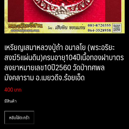
เหรียญเสมาหลวงปู่ถ้า อนาลโย (พระอริยะ
สงฆ์5แผ่นดิน)ครบอายุ104ปีเนื้อทองฝาบาตร
ลงยาหมายเลข10ปี2560 วัดป่าทศพล
มังคลาราม อ.เมยวดีจ.ร้อยเอ็ด
400
มีสินค้า
จำนวน
หยิบใส่ตะกร้า
เหรียญ
เสมา