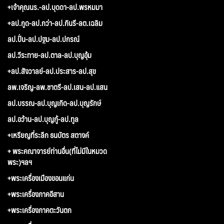
+เจ้าคุณนร.-ลป.บุดดา-ลป.พรหมมา
+ลป.กูด-ลป.กว่า-ลป.กินรี-ลต.เฉลิม
ลป.ปั่น-ลป.ปฐม-ลป.ปกรณ์
ลป.วีระทาย-ลป.ตาล-ลป.บุญอุ้ม
+ลป.สังวาลย์-ลป.ประสาร-ลป.สุข
ลพ.เจริญ-ลพ.ชาตรี-ลป.เสน-ลป.แสน
ลป.บรรณ-ลป.บุญเกิด-ลป.บุญรักษ์
ลป.อว้าน-ลป.บุญกู้-ลป.ทูล
+เหรียญที่ระลึก ธนบัตร สตางค์
+ พระคณาจารย์ท่านอื่น(ที่ไม่มีในหมวด
พระ)ฯลฯ
+พระเครื่องเมืองขอนแก่น
+พระเครื่องภาคอีสาน
+พระเครื่องภาคตะวันตก