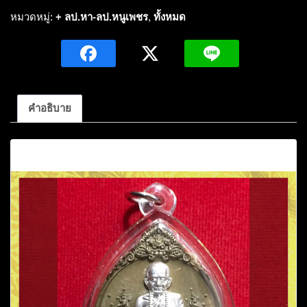
ปู่
หมวดหมู่:
+ ลป.หา-ลป.หนูเพชร
,
ทั้งหมด
หนู
เพชร
ปัญญญาวุโธ
รุ่น
มหาลาภ
คำอธิบาย
เนื้อ
ชนวน
คำอธิบาย
หน้า
เงิน
หมายเลข182ปี2562
วัด
ป่า
ภูมิ
พิทักษ์
จ.สกลนคร
ชิ้น