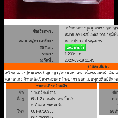
เหรียญหลวงปู่หนูเพชร ปัญญญาว
ชื่อเรียกหา :
หมายเลข182ปี2562 วัดป่าภูมิพิ
หมวดหมู่พระเครื่อง :
หลวงปู่หา-ลป.หนูเพชร
สถานะ :
ราคา :
1,200บาท
ลงวันที่ :
2020-03-18 11:49
รายละเอียด :
เหรียญหลวงปู่หนูเพชร ปัญญญาวุโธรุ่นมหาลาภ เนื้อชนวนหน้าเงิน หม
จ.สกลนคร ด้านหลังเป็นพระอุปคุตล้วงบาตร ออกแบบพุทธศิลป์ที่สวยง
รายละเอียดร้านค้า
ชื่อ
พระอริยะอีสาน
ชื่
ที่อยู่
68/1-2 ถนนประชาสโมสร
ธน
อเมือง จ. ขอนแก่น
โทร
081-8720355
เลขที่
064-3528958