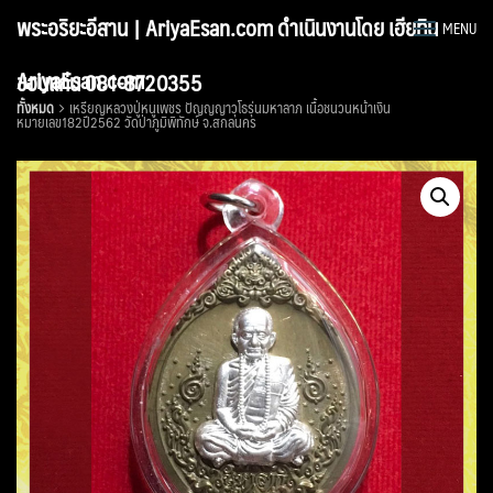
Skip
พระอริยะอีสาน | AriyaEsan.com ดำเนินงานโดย เฮียทิน
MENU
to
content
AriyaEsan.com
ขอนแก่น 081-8720355
ทั้งหมด
เหรียญหลวงปู่หนูเพชร ปัญญญาวุโธรุ่นมหาลาภ เนื้อชนวนหน้าเงิน
หมายเลข182ปี2562 วัดป่าภูมิพิทักษ์ จ.สกลนคร