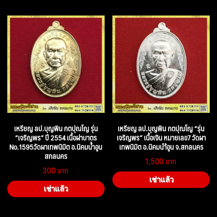
เหรียญ ลป.บุญพิน กตปุณโญ รุ่น
เหรียญ ลป.บุญพิน กตปุณโญ “รุ่น
“เจริญพร” ปี 2554 เนื้อฝาบาตร
เจริญพร” เนื้อเงิน หมายเลข7 วัดผา
No.1595วัดผาเทพนิมิต อ.นิคมน้ำอูน
เทพนิมิต อ.นิคมนำ้อูน จ.สกลนคร
สกลนคร
1,500
300
เช่าแล้ว
เช่าแล้ว