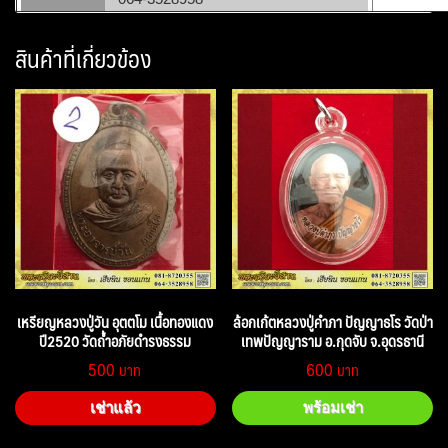
สินค้าที่เกี่ยวข้อง
เหรียญหลวงปู่วัน อุตตโม เนื้อทองแดง
ล้อกเก้ตหลวงปู่คำภา ปัญญาธโร วัดป่า
ปี2520 วัดถ้ำอภัยดำรงธรรม
เทพปัญญาราม อ.กุดจับ จ.อุดรธานี
500
600
เช่าแล้ว
พร้อมเช่า