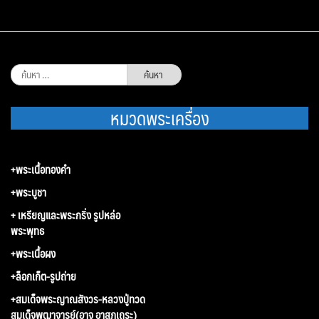
ค้นหา
สำหรับ:
หมวดพระเครื่อง
+พระเนื้อทองคำ
+พระบูชา
+ เหรียญและพระกริ่ง รูปหล่อ
พระพุทธ
+พระเนื้อผง
+ล็อกเก็ต-รูปถ่าย
+สมเด็จพระญาณสังวร-หลวงปู่ทวด
สมเด็จพุฒาจารย์(อาจ อาสภเถระ)