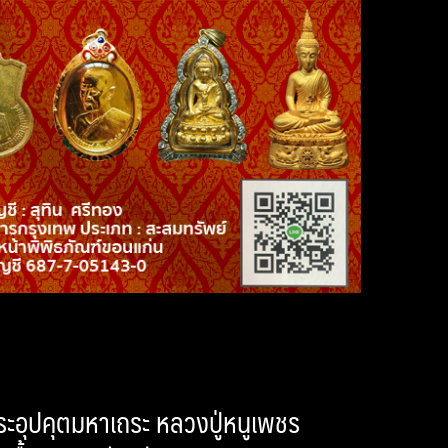
ะอุปคุตมหาเถระ หลวงปู่หนูเพชร