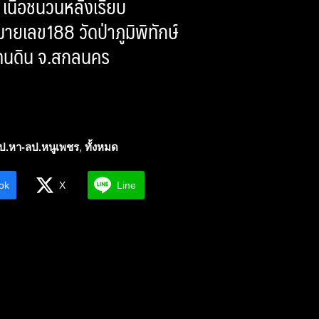
เนื้อชนวนหลังเรียบ
ยเลข188 วัดป่าภูมิพิทักษ์
ดนดิน จ.สกลนคร
ป.หา-ลป.หนูเพชร
,
ทั้งหมด
ok
X
Line