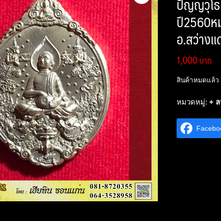
ปัญญวุโธ 
ปี2560หมา
อ.สว่างแ
1,000
สินค้าหมดแล้ว
หมวดหมู่:
+ ล
Facebo