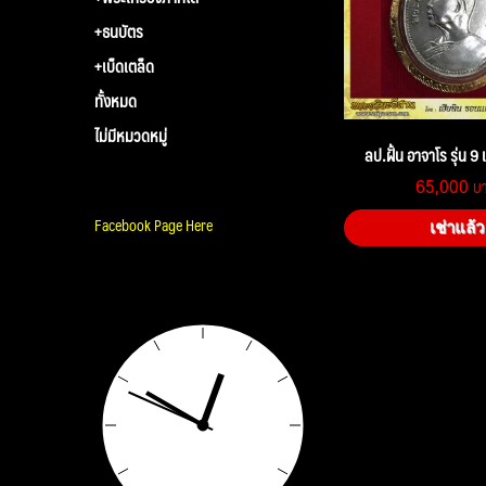
+ธนบัตร
+เบ็ดเตล็ด
ทั้งหมด
ไม่มีหมวดหมู่
ลป.ฝั้น อาจาโร รุ่น 9 เ
65,000
Facebook Page Here
เช่าแล้ว