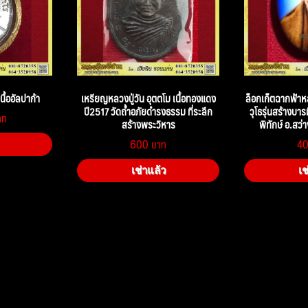
นื้ออัลปาก้า
เหรียญหลวงปู่วัน อุตตโม เนื้อทองแดง
ล็อกเก็ตฉากฟ้าห
ปี2517 วัดถ้ำอภัยดำรงธรรม ที่ระลึก
วุโธรุ่นสร้างบาร
สร้างพระวิหาร
พิทักษ์ อ.สว
600
4
เช่าแล้ว
เช