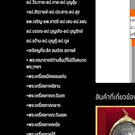
ลป.วีระทาย-ลป.ตาล-ลป.บุญอุ้ม
+ลป.สังวาลย์-ลป.ประสาร-ลป.สุข
ลพ.เจริญ-ลพ.ชาตรี-ลป.เสน-ลป.แสน
เห
อ.
ลป.บรรณ-ลป.บุญเกิด-ลป.บุญรักษ์
สร
ลป.อว้าน-ลป.บุญกู้-ลป.ทูล
+เหรียญที่ระลึก ธนบัตร สตางค์
+ พระคณาจารย์ท่านอื่น(ที่ไม่มีในหมวด
พระ)ฯลฯ
+พระเครื่องเมืองขอนแก่น
+พระเครื่องภาคอีสาน
สินค้าที่เกี่ยวข้อ
+พระเครื่องภาคตะวันตก
+พระเครื่องภาคกลาง
+พระเครื่องภาคตะวันออก
+พระเครื่องภาคเหนือ
+พระเครื่องภาคใต้