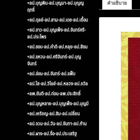
+ลป.บุญพิน-ลป.บุญมา-ลป.บุญญ
คำอธิบาย
ฤทธิ์
+ลป.ดุลย์-ลป.สาม-ลป.เดช-ลป.เยื้อน
คำอธิบาย
+ลป.ขาว-ลป.บุญเพ็ง-ลป.จันทร์ศรี-
ลป.ประไพร
+ลป.ชอบ-ลป.คำดี-ลป.หลุย-ลป.สีธน
+ลป.แหวน-ลป.ศรีจันทร์-ลป.บุญ
จันทร์
+ลป.อ่อน-ลป.จันทร์-ลป.แฟ็บ
+ลป.โส-ลป.วิไลย์-ลป.หลวง-ลป.ถวิล
+ลพ.ขันตี-ลป.ท่อน-ลพ.ประสิทธิ์
+ลป.บุญหลาย-ลป.บุญเพ็ง-ลป.บุญมี
+ลป.เหรียญ-ลป.สิม-ลป.เปลี่ยน
+ลป.จวน-ลป.วัน-ลป.จันทา-ลป.ก้าน
+ลป.ผาง-ลป.จื่อ-ลป.ประเสริฐ